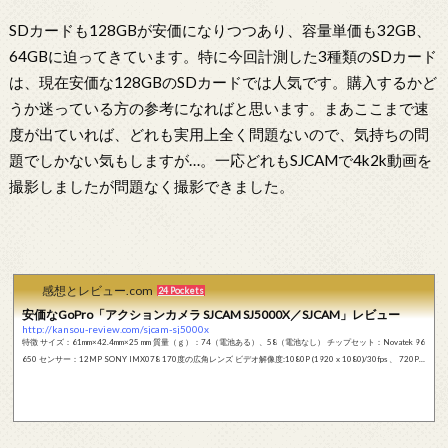
SDカードも128GBが安価になりつつあり、容量単価も32GB、
64GBに迫ってきています。特に今回計測した3種類のSDカード
は、現在安価な128GBのSDカードでは人気です。購入するかど
うか迷っている方の参考になればと思います。まあここまで速
度が出ていれば、どれも実用上全く問題ないので、気持ちの問
題でしかない気もしますが…。一応どれもSJCAMで4k2k動画を
撮影しましたが問題なく撮影できました。
感想とレビュー.com
24 Pockets
安価なGoPro「アクションカメラ SJCAM SJ5000X／SJCAM」レビュー
http://kansou-review.com/sjcam-sj5000x
特徴 サイズ：61mm×42.4mm×25 mm 質量（ｇ）：74（電池ある）、58（電池なし） チップセット：Novatek 96
650 センサー：12MP SONY IMX078 170度の広角レンズ ビデオ解像度:1080P (1920 x 1080)/30fps 、 720P
(1280 x 720)/120fps 、4K(2880 x 2160)/24fps 、2K (2560 x 1440)/30fps 液晶画面:2.0インチ OS /Androidデバ
イス用のWiFi接続 記録形式・動画:MOV、MP4 多種の撮影モード：シングルショット、セルフタイマー、連続
撮影 入出力端子：USB2.0/HDMI バッテリーライフ:1080p/約80分間 バッテリー容量：3.7V 900mAh ...