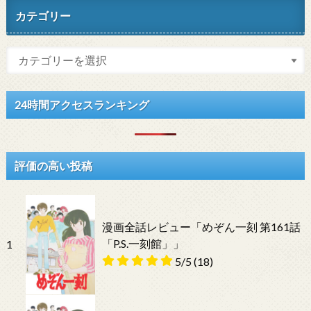
カテゴリー
24時間アクセスランキング
評価の高い投稿
漫画全話レビュー「めぞん一刻 第161話
「P.S.一刻館」」
1
5/5
(18)