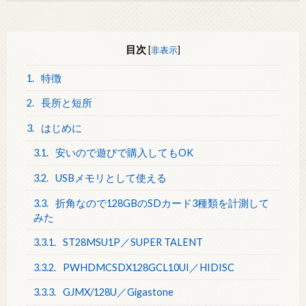
目次
[
非表示
]
1.
特徴
2.
長所と短所
3.
はじめに
3.1.
安いので遊びで購入してもOK
3.2.
USBメモリとして使える
3.3.
折角なので128GBのSDカード3種類を計測して
みた
3.3.1.
ST28MSU1P／SUPER TALENT
3.3.2.
PWHDMCSDX128GCL10UI／HIDISC
3.3.3.
GJMX/128U／Gigastone