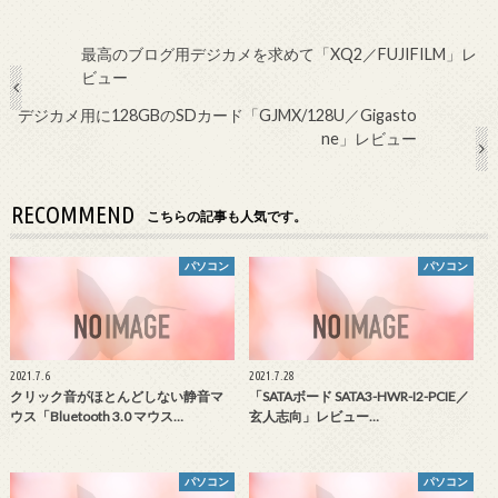
最高のブログ用デジカメを求めて「XQ2／FUJIFILM」レ
ビュー
デジカメ用に128GBのSDカード「GJMX/128U／Gigasto
ne」レビュー
RECOMMEND
こちらの記事も人気です。
パソコン
パソコン
2021.7.6
2021.7.28
クリック音がほとんどしない静音マ
「SATAボード SATA3-HWR-I2-PCIE／
ウス「Bluetooth 3.0 マウス…
玄人志向」レビュー…
パソコン
パソコン