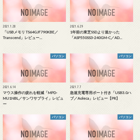
2021.1.28
2021.6.29
「USBメモリ TS64GJF790KBE／
1年前の東芝SSDより速かった
Transcend」レビュー…
「ASP550SS3-240GM-C／AD…
パソコン
パソコン
2021.6.14
2021.7.7
マウス操作の疲れを軽減「MPD-
急速充電専用ポート付き「USB3.0ハ
MU1NBL／サンワサプライ」レビュ
ブ／Aoleca」レビュー【PR】
ー
パソコン
パソコン