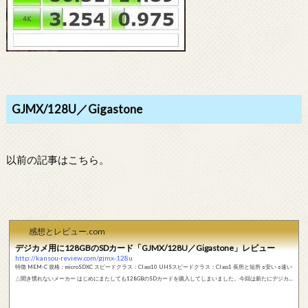
GJMX/128U／Gigastone
以前の記事はこちら。
感想とレビュー.com
デジカメ用に128GBのSDカード「GJMX/128U／Gigastone」レビュー
http://kansou-review.com/gjmx-128u
特徴 MEM-C 規格：microSDXC スピードクラス：Class10 UHSスピードクラス：Class1 長所と短所 ○安い ○速い
△聞き慣れないメーカー はじめにまたしても128GBのSDカードを購入してしまいました。今回は新たにデジカ
メを購入したのでそちらに使用するためです。聞き慣れないメーカーですが、最近はSDカードにこのような新興
メーカーの参入が激しいです。そのおかげで価格競争が起こってぐんぐん値下がりしているので有り難い限りで