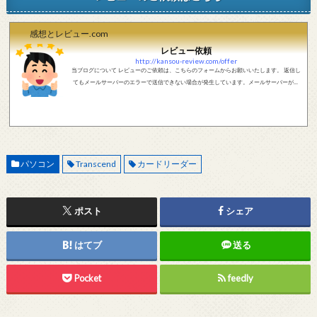
感想とレビュー.com
レビュー依頼
http://kansou-review.com/offer
当ブログについて レビューのご依頼は、こちらのフォームからお願いいたします。 返信し
てもメールサーバーのエラーで送信できない場合が発生しています。メールサーバーが正
しく動作しているかどうか、メールアドレスが正しいかどうか、ご確認をお願いします。
現在確認できている、送信エラーになるメールサーバー以下になります。 @foxmail.com 上
記メールサーバーをお使いで、こちらから返信がない場合、他のメールサーバー、メール
アドレスから連絡をお願いします。 レビュー依頼
パソコン
Transcend
カードリーダー
ポスト
シェア
はてブ
送る
Pocket
feedly