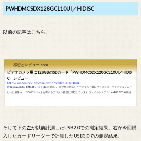
PWHDMCSDX128GCL10UI／HIDISC
以前の記事はこちら。
感想とレビュー.com
ビデオカメラ用に128GBのSDカード「PWHDMCSDX128GCL10UI／HIDIS
C」レビュー
http://kansou-review.com/pwhdmcsdx128gcl10ui
特徴 microSDXC 128GB UHS-I class1対応 UHS規格に対応したデジタル一眼レフカメラや、ハイビジョンムー
ビーに最適 microSDXCスロットを有するデジタル機器に対応しています ファイルシステム：exFAT SD3.0規格に
準拠 長所と短所 ○安い ○読み込みが速い ○実績がある程度あるメーカーであること ×書き込みが若干遅い はじめ
に先日、ウェアラブルカメラのSJ5000Xをお購入したので、今回はそのSJ5000Xに使用するSDカードを購入し
ました。本当は32GBのSDカードでも良かったのですが、折角なのでこの先2，3年は他で流用...
そして下の左が以前計測したUSB2.0での測定結果。右が今回購
入したカードリーダーで計測したUSB3.0での測定結果。