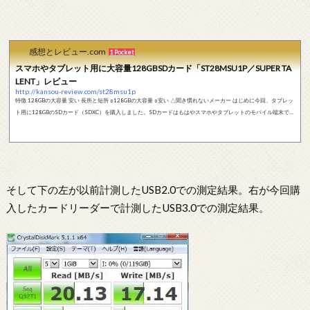
感想とレビュー.com
1 Pocket
スマホやタブレット用に大容量128GBSDカード「ST28MSU1P／SUPER TA
LENT」レビュー
http://kansou-review.com/st28msu1p
特徴 128GBの大容量 安い 長所と短所 ○128GBの大容量 ○安い △聞き慣れないメーカー はじめに今回、タブレッ
ト用に128GBのSDカード（SDXC）を購入しました。SDカードはもはやスマホやタブレットのモバイル端末では
必須ですね。 私が使用しているタブレットは、ZenPad S8.0ですが、先に結論を書くとこのタブレットで問題な
く使え、きちんと128GBを認識しました。また、ファイル形式はexFATなのでFAT32のような4GB制限はありませ
ん。4GB以上のファイルをスマホやタブレットでそんなに使うのかと言われれば否なのです...
そして下の左が以前計測したUSB2.0での測定結果。右が今回購
入したカードリーダーで計測したUSB3.0での測定結果。