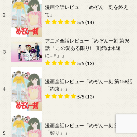
漫画全話レビュー「めぞん一刻を終え
て」
2
5/5
(14)
アニメ全話レビュー「めぞん一刻 第96
話 「この愛ある限り!一刻館は永遠
3
に…!!」」
5/5
(13)
漫画全話レビュー「めぞん一刻 第158話
「約束」」
4
5/5
(13)
漫画全話レビュー「めぞん一刻 第153話
「契り」」
5