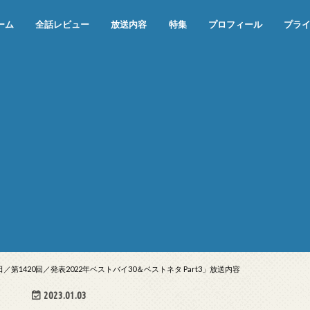
ーム
全話レビュー
放送内容
特集
プロフィール
プラ
めぞん一刻（漫画）
めぞん一刻（アニメ）
機動戦士ガンダム
ジョジョの奇妙な冒険 ダイヤモンド
寄生獣 セイの格率
この世の果てで恋を唄う少女YU-NO
この世の果てで恋を唄う少女YU-
江戸川乱歩の美女シリーズ＜中断＞
24 JAPAN＜中断＞
アメリカ横断ウルトラクイズ＜中断
稲垣早希のブログ旅＜中断＞
出川哲朗の充電させてもらえません
伊集院光 深夜の馬鹿力
ナインティナインのオールナイトニ
岡村隆史のオールナイトニッポン
ガンダム
めぞん一刻
バック・トゥ・ザ・フューチャー
は砕けない＜中断＞
NO（解説・考察）
＞
か？＜中断＞
ッポン
日／第1420回／発表2022年ベストバイ30＆ベストネタ Part3」放送内容
2023.01.03