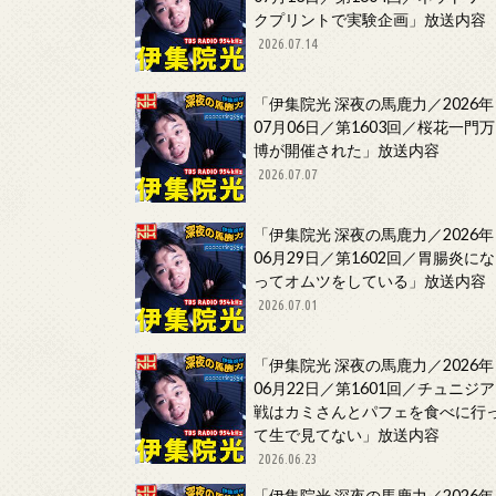
クプリントで実験企画」放送内容
2026.07.14
「伊集院光 深夜の馬鹿力／2026年
07月06日／第1603回／桜花一門万
博が開催された」放送内容
2026.07.07
「伊集院光 深夜の馬鹿力／2026年
06月29日／第1602回／胃腸炎にな
ってオムツをしている」放送内容
2026.07.01
「伊集院光 深夜の馬鹿力／2026年
06月22日／第1601回／チュニジア
戦はカミさんとパフェを食べに行
て生で見てない」放送内容
2026.06.23
「伊集院光 深夜の馬鹿力／2026年