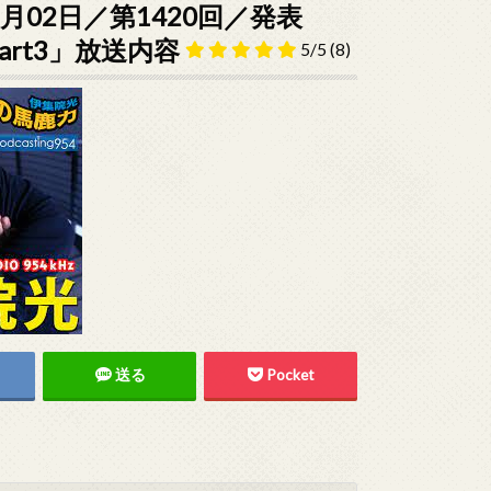
月02日／第1420回／発表
art3」放送内容
5/5
(8)
送る
Pocket