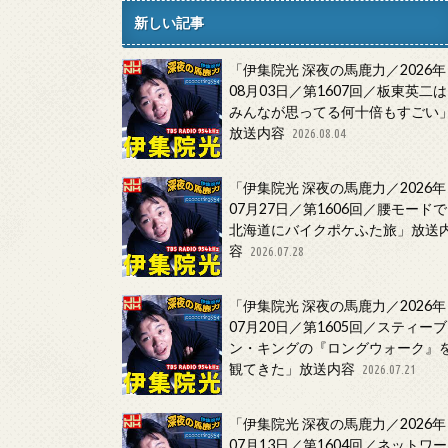
新しい記事
「伊集院光 深夜の馬鹿力／2026年
08月03日／第1607回／板東英二は
みんなが思ってる何十倍もすごい
放送内容
2026.08.04
「伊集院光 深夜の馬鹿力／2026年
07月27日／第1606回／腰モードで
北海道にバイクポケふた旅」放送
容
2026.07.28
「伊集院光 深夜の馬鹿力／2026年
07月20日／第1605回／スティーブ
ン・キングの『ロングウォーク』
観てきた」放送内容
2026.07.21
「伊集院光 深夜の馬鹿力／2026年
07月13日／第1604回／ネットワー