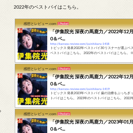
2022年のベストバイはこちら。
感想とレビュー.com
1 Pocket
「伊集院光 深夜の馬鹿力／2022年12月
0＆ベ...
http://kansou-review.com/ijuinhikaru-1418
トピックス 発表2022年ベストバイ30 リスナーが選ぶベストネタセレクション 2024年のベストバイはこちら。 2023年の
ベストバイはこちら。 2022年のベストバイはこちら。
も触れています。ベストバイで実際に商品を紹介した回の書き起
ットルの取って付きのゴミ袋』。こういうのって30から。
うすぐ30位から発表していく。空気をか...
感想とレビュー.com
5 Pockets
「伊集院光 深夜の馬鹿力／2022年12月
0＆ベ...
http://kansou-review.com/ijuinhikaru-1419
トピックス 発表2023年ベストバイ 歯の治療をぶっちぎった 発表2022年ベストバイ30＆ベストネタ Part2 2024年のベス
トバイはこちら。 2023年のベストバイはこちら。 20
ストバイ』について通常回でも触れています。ベストバ
す。 フリートーク 2023年ベストバイ。『インプラントの手術』。来年の1位が決まった。 歯が痛くなって歯医者に行っ
っ
た。しばらく来なかったですね、こうなっち...
感想とレビュー.com
3 Pockets
「伊集院光 深夜の馬鹿力／2023年01月
0＆ベ...