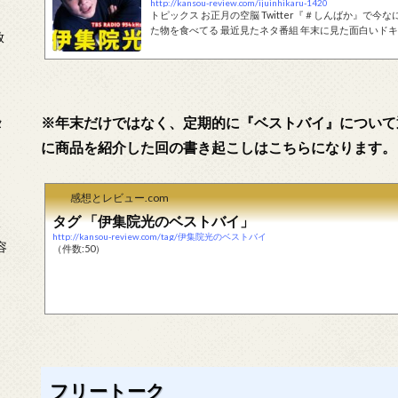
http://kansou-review.com/ijuinhikaru-1420
トピックス お正月の空脳 Twitter『＃しんばか』で今なにしてる？ 話して欲しいことをメールで募集 正月は超えなかっ
た物を食べてる 最近見たネタ番組 年末に見た面白いドキュメンタリー 発表2022年ベストバイ30＆ベストネタ Part3 2024
放
年のベストバイはこちら。 2023年のベストバイはこちら
的に『ベストバイ』について通常回でも触れています。
なります。 フリートーク （空脳）...
※年末だけではなく、定期的に『ベストバイ』について
タ
に商品を紹介した回の書き起こしはこちらになります。
感想とレビュー.com
タグ 「伊集院光のベストバイ」
念
http://kansou-review.com/tag/伊集院光のベストバイ
容
（件数:50）
フリートーク