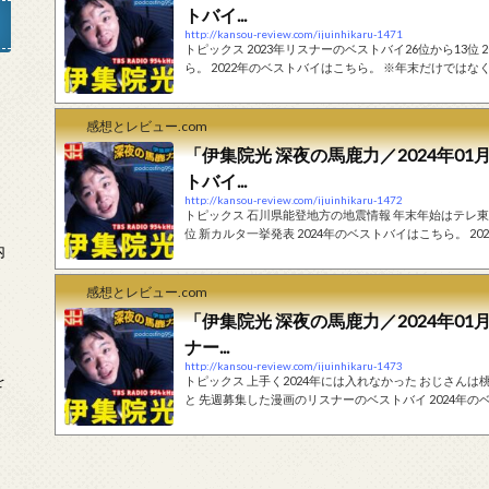
トバイ...
http://kansou-review.com/ijuinhikaru-1471
トピックス 2023年リスナーのベストバイ26位から13位 2024年のベストバイはこちら。 2023年のベストバイはこち
ら。 2022年のベストバイはこちら。 ※年末だけでは
ベストバイで実際に商品を紹介した回の書き起こしはこちらになります。 フ
やって。夜遅くグダ疲れで家帰ってきて。そうだつって
」
て。 土曜日の朝が速い新幹線で大阪行って。大...
感想とレビュー.com
「伊集院光 深夜の馬鹿力／2024年01月
トバイ...
http://kansou-review.com/ijuinhikaru-1472
トピックス 石川県能登地方の地震情報 年末年始はテレ東の全録をずっと見てた 2023年リスナーのベストバイ15位から1
位 新カルタ一挙発表 2024年のベストバイはこちら。 2023年のベストバイはこちら。 2022年のベストバイはこちら。 ※
内
年末だけではなく、定期的に『ベストバイ』について通
の書き起こしはこちらになります。 フリートーク アナウンサー：（石川県能登地方の地震情報） まさかのこんな感じの
スタートになってしまって。新春もお...
感想とレビュー.com
「伊集院光 深夜の馬鹿力／2024年01
ナー...
http://kansou-review.com/ijuinhikaru-1473
を
トピックス 上手く2024年には入れなかった おじさんは桃鉄やマリオパーティーでキャッキャできない お正月にやったこ
と 先週募集した漫画のリスナーのベストバイ 2024年のベストバイはこちら。 2023年のベストバイはこちら。 2022年の
ベストバイはこちら。 ※年末だけではなく、定期的に
実際に商品を紹介した回の書き起こしはこちらになります。 フリートーク なんか上手く20
なこといっぱいあったからさ。青学の駅...