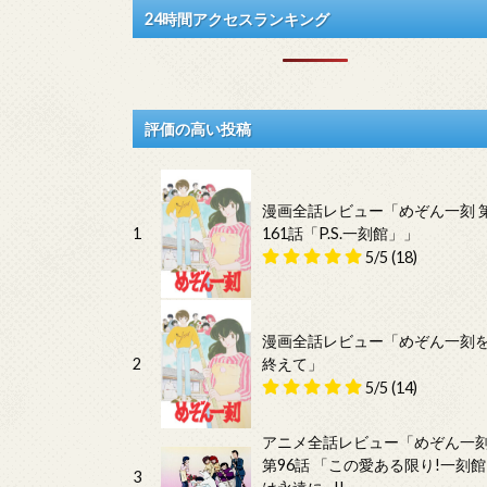
24時間アクセスランキング
評価の高い投稿
漫画全話レビュー「めぞん一刻 
1
161話「P.S.一刻館」」
5/5
(18)
漫画全話レビュー「めぞん一刻
2
終えて」
5/5
(14)
アニメ全話レビュー「めぞん一
第96話 「この愛ある限り!一刻館
3