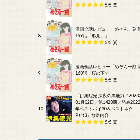
5/5
(8)
漫画全話レビュー「めぞん一刻 
8
159話「形見」」
5/5
(8)
漫画全話レビュー「めぞん一刻 
9
160話「桜の下で」」
5/5
(8)
「伊集院光 深夜の馬鹿力／2023
01月02日／第1420回／発表202
10
年ベストバイ30＆ベストネタ
Part3」放送内容
5/5
(8)