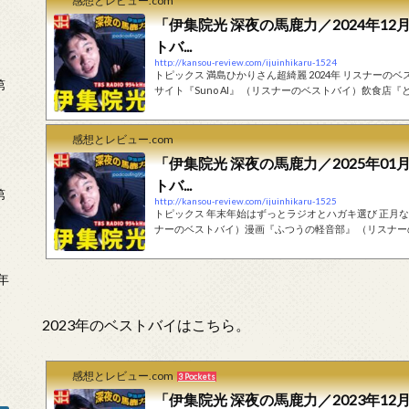
感想とレビュー.com
「伊集院光 深夜の馬鹿力／2024年12月
トバ...
http://kansou-review.com/ijuinhikaru-1524
トピックス 満島ひかりさん超綺麗 2024年 リスナーのベストバイ＆ベストシーン Part1 （リスナーのベストバイ）AI作曲
第
サイト『Suno AI』 （リスナーのベストバイ）飲食店『どこどこのなになにというお店』 （リスナーのベストバイ）飲食
店『牛すじの感触が信じられないくらい良いラーメン屋さん』 （リスナーのベストバイ）映画『ハニーラ
谷』 （リスナーのベストバイ）映画『THE MOLE』 （リスナーのベストバイ）ゲーム『The Planet Crafter』 （リスナ
ーのベストバイ）映画『still dark』 （リスナー...
感想とレビュー.com
「伊集院光 深夜の馬鹿力／2025年01月
トバ...
第
http://kansou-review.com/ijuinhikaru-1525
トピックス 年末年始はずっとラジオとハガキ選び 正月なにしてた？ リスナーのベストバイ＆ベストシーン Part2 （リス
ナーのベストバイ）漫画『ふつうの軽音部』 （リスナーのベストバイ）映画『ロボット・ドリームズ』 （リスナーのベ
ストバイ）漫画『東島丹三郎は仮面ライダーになりたい』 （リスナーのベストバイ）漫画『異世界もう帰りたい』 
ナーのベストシーン （リスナーのベストバイ）ゲーム『MISIDE』 （リスナーのベストバイ）ゲーム『Indika』 （リスナ
ーのベストバイ）食べ物『白バラ牛乳使用 ...
年
2
2023年のベストバイはこちら。
感想とレビュー.com
3 Pockets
「伊集院光 深夜の馬鹿力／2023年12月