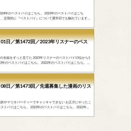
なく、定期的に『ベストバイ』について通常回でも触れています。
リートーク 週末金曜日にニッポン放送で生
。これから発表するベストバイの飯炊いて。そのまま寝ちゃっ
01日／第1472回／2023年リスナーのベス
常回でも触れています。ベストバイで実際に商品を紹介した回
月08日／第1473回／先週募集した漫画のリス
『ベストバイ』について通常回でも触れています。ベストバイで
24年には入れなかった。いや