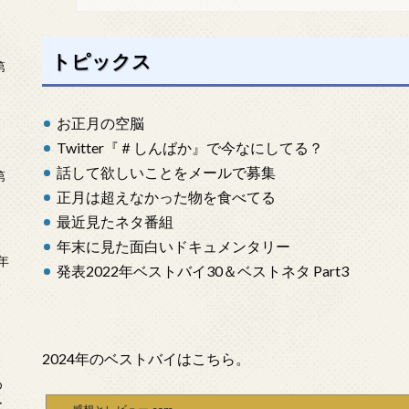
トピックス
第
お正月の空脳
Twitter『＃しんばか』で今なにしてる？
話して欲しいことをメールで募集
第
正月は超えなかった物を食べてる
最近見たネタ番組
年末に見た面白いドキュメンタリー
年
発表2022年ベストバイ30＆ベストネタ Part3
2
2024年のベストバイはこちら。
め
ー