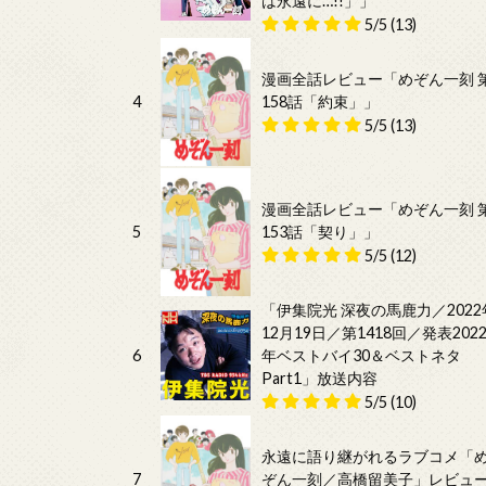
は永遠に…!!」」
5/5
(13)
漫画全話レビュー「めぞん一刻 
4
158話「約束」」
5/5
(13)
漫画全話レビュー「めぞん一刻 
5
153話「契り」」
5/5
(12)
「伊集院光 深夜の馬鹿力／2022
12月19日／第1418回／発表202
6
年ベストバイ30＆ベストネタ
Part1」放送内容
5/5
(10)
永遠に語り継がれるラブコメ「
7
ぞん一刻／高橋留美子」レビュ