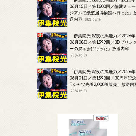
06月15日／第1600回／偏愛ミュー
ジアムで紙芝居博物館へ行った」
送内容
2026.06.16
「伊集院光 深夜の馬鹿力／2026年
06月08日／第1599回／3Dプリン
ーの展示会に行った」放送内容
2026.06.09
「伊集院光 深夜の馬鹿力／2026年
06月01日／第1598回／30周年記
Tシャツ先着2,000着販売」放送内
2026.06.03