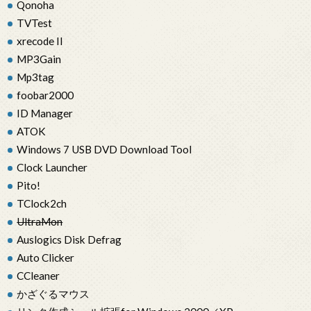
Qonoha
TVTest
xrecode II
MP3Gain
Mp3tag
foobar2000
ID Manager
ATOK
Windows 7 USB DVD Download Tool
Clock Launcher
Pito!
TClock2ch
UltraMon
Auslogics Disk Defrag
Auto Clicker
CCleaner
かざぐるマウス