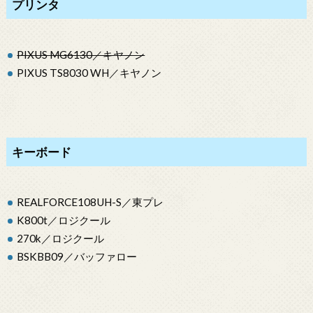
プリンタ
PIXUS MG6130／キヤノン
PIXUS
TS8030 WH
／キヤノン
キーボード
REALFORCE108UH-S
／東プレ
K800t／ロジクール
270k／ロジクール
BSKBB09／バッファロー