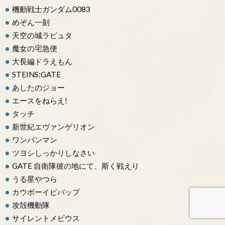
機動戦士ガンダム0083
めぞん一刻
天空の城ラピュタ
魔女の宅急便
大長編ドラえもん
STEINS;GATE
あしたのジョー
エースをねらえ!
タッチ
新世紀エヴァンゲリオン
ワンパンマン
ツヨシしっかりしなさい
GATE 自衛隊彼の地にて、斯く戦えり
うる星やつら
カウボーイビバップ
攻殻機動隊
サイレントメビウス