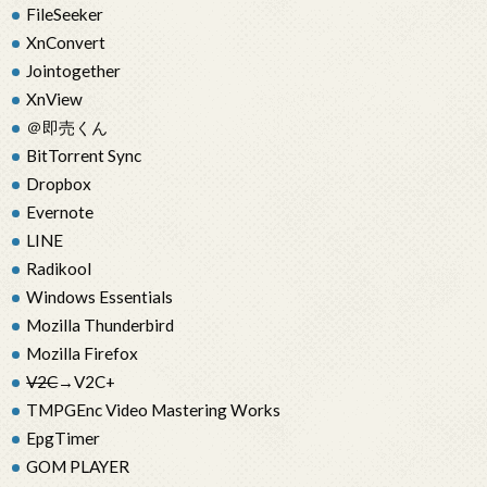
FileSeeker
XnConvert
Jointogether
XnView
＠即売くん
BitTorrent Sync
Dropbox
Evernote
LINE
Radikool
Windows Essentials
Mozilla Thunderbird
Mozilla Firefox
V2C
→V2C+
TMPGEnc Video Mastering Works
EpgTimer
GOM PLAYER