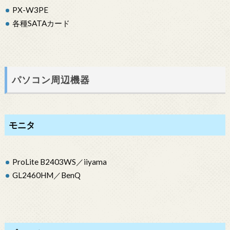
PX-W3PE
各種SATAカード
パソコン周辺機器
モニタ
ProLite B2403WS／iiyama
GL2460HM／BenQ