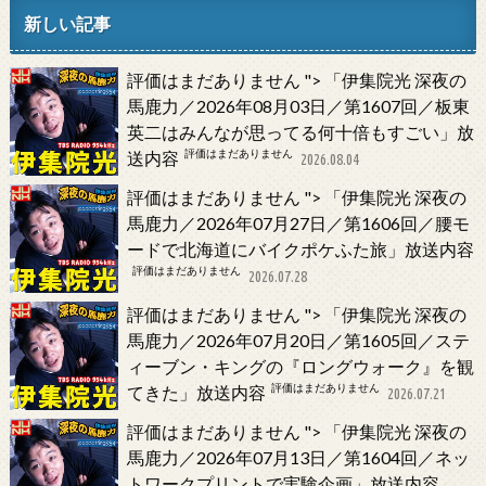
新しい記事
評価はまだありません
">
「伊集院光 深夜の
馬鹿力／2026年08月03日／第1607回／板東
英二はみんなが思ってる何十倍もすごい」放
評価はまだありません
送内容
2026.08.04
評価はまだありません
">
「伊集院光 深夜の
馬鹿力／2026年07月27日／第1606回／腰モ
ードで北海道にバイクポケふた旅」放送内容
評価はまだありません
2026.07.28
評価はまだありません
">
「伊集院光 深夜の
馬鹿力／2026年07月20日／第1605回／ステ
ィーブン・キングの『ロングウォーク』を観
評価はまだありません
てきた」放送内容
2026.07.21
評価はまだありません
">
「伊集院光 深夜の
馬鹿力／2026年07月13日／第1604回／ネッ
トワークプリントで実験企画」放送内容