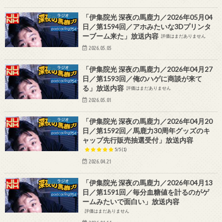
ラジオ
「伊集院光 深夜の馬鹿力／2026年05月04
日／第1594回／アホみたいな3Dプリンタ
ーブーム来た」放送内容
評価はまだありません
2026.05.05
ラジオ
「伊集院光 深夜の馬鹿力／2026年04月27
日／第1593回／俺のハゲに商談が来て
る」放送内容
評価はまだありません
2026.05.01
ラジオ
「伊集院光 深夜の馬鹿力／2026年04月20
日／第1592回／馬鹿力30周年グッズのキ
ャップ先行販売抽選受付」放送内容
5/5
(1)
2026.04.21
ラジオ
「伊集院光 深夜の馬鹿力／2026年04月13
日／第1591回／毎分血糖値を計るのがゲ
ームみたいで面白い」放送内容
評価はまだありません