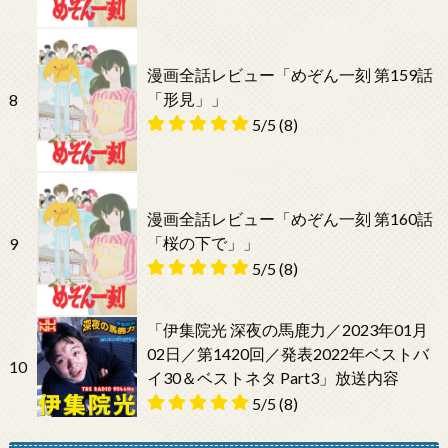
漫画全話レビュー「めぞん一刻 第159話
「形見」」
8
5/5
(8)
漫画全話レビュー「めぞん一刻 第160話
「桜の下で」」
9
5/5
(8)
「伊集院光 深夜の馬鹿力／2023年01月
02日／第1420回／発表2022年ベストバ
10
イ30＆ベストネタ Part3」放送内容
5/5
(8)