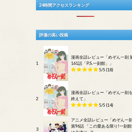
24時間アクセスランキング
評価の高い投稿
漫画全話レビュー「めぞん一刻 
1
161話「P.S.一刻館」」
5/5
(18)
漫画全話レビュー「めぞん一刻
2
終えて」
5/5
(14)
アニメ全話レビュー「めぞん一
第96話 「この愛ある限り!一刻館
3