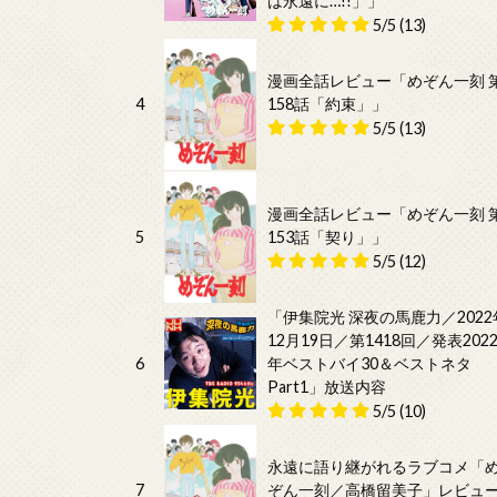
は永遠に…!!」」
5/5
(13)
漫画全話レビュー「めぞん一刻 
4
158話「約束」」
5/5
(13)
漫画全話レビュー「めぞん一刻 
5
153話「契り」」
5/5
(12)
「伊集院光 深夜の馬鹿力／2022
12月19日／第1418回／発表202
6
年ベストバイ30＆ベストネタ
Part1」放送内容
5/5
(10)
永遠に語り継がれるラブコメ「
7
ぞん一刻／高橋留美子」レビュ