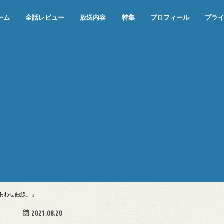
ーム
全話レビュー
放送内容
特集
プロフィール
プラ
めぞん一刻（漫画）
めぞん一刻（アニメ）
機動戦士ガンダム
ジョジョの奇妙な冒険 ダイヤモンド
寄生獣 セイの格率
この世の果てで恋を唄う少女YU-NO
この世の果てで恋を唄う少女YU-
江戸川乱歩の美女シリーズ＜中断＞
24 JAPAN＜中断＞
アメリカ横断ウルトラクイズ＜中断
稲垣早希のブログ旅＜中断＞
出川哲朗の充電させてもらえません
伊集院光 深夜の馬鹿力
ナインティナインのオールナイトニ
岡村隆史のオールナイトニッポン
ガンダム
めぞん一刻
バック・トゥ・ザ・フューチャー
は砕けない＜中断＞
NO（解説・考察）
＞
か？＜中断＞
ッポン
しあわせ曲線」」
2021.08.20