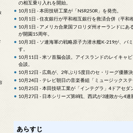
の相互乗り入れを開始。
10月1日 - 本田技研工業が「NSR250R」を発売。
放
10月1日 - 住友銀行が平和相互銀行を救済合併（平
10月1日 - アメリカ合衆国フロリダ州オーランドに
が開園15周年。
タ
10月3日 - ソ連海軍の戦略原子力潜水艦K-219が
す。
10月11日 - 米ソ首脳会談。アイスランドのレイキ
会談。
10月12日 - 広島が、2年ぶり5度目のセ・リーグ優勝
念
10月24日 - テレビ朝日の音楽番組「ミュージック
容
10月25日 - 本田技研工業が「インテグラ」4ドアセ
10月27日 - 日本シリーズ第8戦、西武が3連敗から4
あらすじ