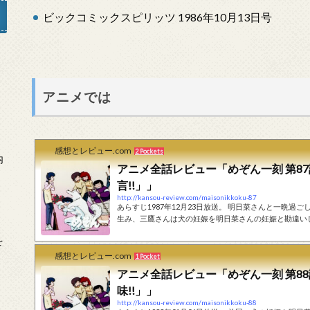
ビックコミックスピリッツ 1986年10月13日号
」
アニメでは
感想とレビュー.com
2 Pockets
内
アニメ全話レビュー「めぞん一刻 第8
言!!」」
http://kansou-review.com/maisonikkoku-87
あらすじ1987年12月23日放送。 明日菜さんと一晩
生み、三鷹さんは犬の妊娠を明日菜さんの妊娠と勘違い
をします。 一方五代君は、相も変わらずキャバレーに
を
ゃんも帰ることになり、キャバレーで送別会をします。
とに、犬の妊娠だと知りますが時既に遅し。 後...
感想とレビュー.com
1 Pocket
アニメ全話レビュー「めぞん一刻 第8
味!!」」
http://kansou-review.com/maisonikkoku-88