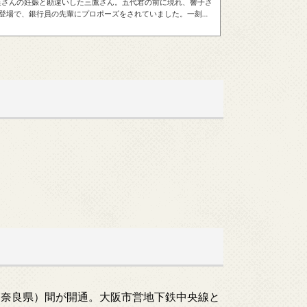
明日菜さんの妊娠と勘違いした三鷹さん。五代君の前に現れ、響子さ
の登場で、銀行員の先輩にプロポーズをされていました。一刻館
代君に会いにキャバレーへ一緒に行きます。こずえちゃんはプ
、大事な卒業試験中とのことでそれは言わず、帰り際に騙し討
てしま...
駒駅（奈良県）間が開通。大阪市営地下鉄中央線と