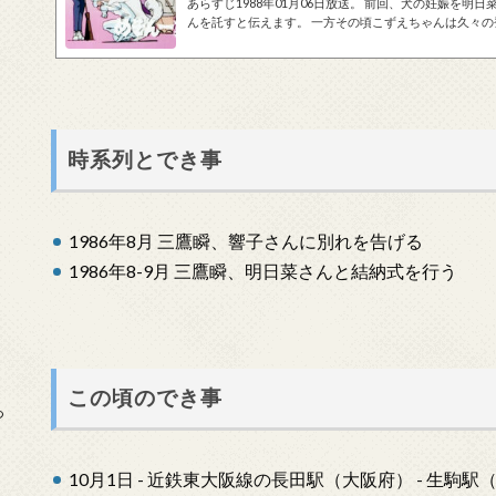
あらすじ1988年01月06日放送。 前回、犬の妊娠を
んを託すと伝えます。 一方その頃こずえちゃんは久々
にも久々に訪れたこずえちゃん。響子さんとともに、五
ロポーズされたことを五代君に相談したかったのですが
ちでキスをするのですが、偶然にもそれを響子さんに見られ
時系列とでき事
1986年8月 三鷹瞬、響子さんに別れを告げる
1986年8-9月 三鷹瞬、明日菜さんと結納式を行う
この頃のでき事
っ
10月1日 - 近鉄東大阪線の長田駅（大阪府） - 生