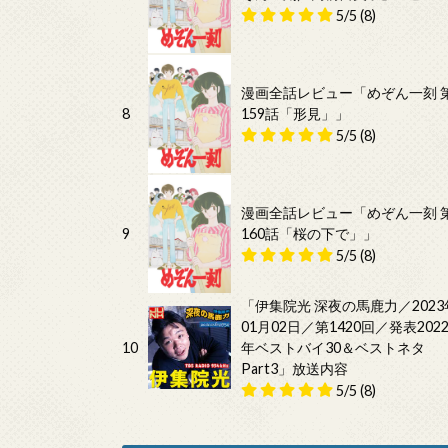
5/5
(8)
漫画全話レビュー「めぞん一刻 
8
159話「形見」」
5/5
(8)
漫画全話レビュー「めぞん一刻 
9
160話「桜の下で」」
5/5
(8)
「伊集院光 深夜の馬鹿力／2023
01月02日／第1420回／発表202
10
年ベストバイ30＆ベストネタ
Part3」放送内容
5/5
(8)