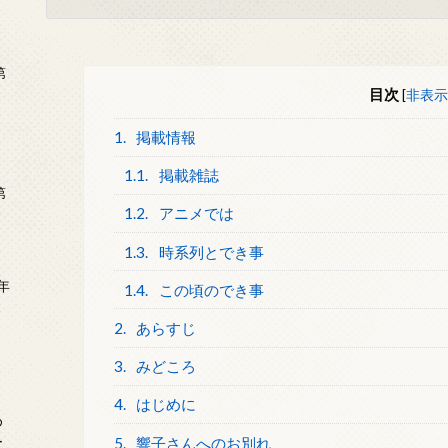
第
目次
[
非表示
1.
掲載情報
1.1.
掲載雑誌
第
1.2.
アニメでは
1.3.
時系列とでき事
年
1.4.
この頃のでき事
2
2.
あらすじ
3.
みどころ
4.
はじめに
め
ー
5.
響子さんへのお別れ