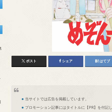
第
ポスト
シェア
はてブ
を
当サイトでは
広告
を掲載しています。
刻
プロモーション記事にはタイトルに【PR】を付記