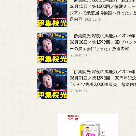
06月15日／第1600回／偏愛ミュー
ジアムで紙芝居博物館へ行った」
送内容
2026.06.16
「伊集院光 深夜の馬鹿力／2026年
06月08日／第1599回／3Dプリン
ーの展示会に行った」放送内容
2026.06.09
「伊集院光 深夜の馬鹿力／2026年
06月01日／第1598回／30周年記
Tシャツ先着2,000着販売」放送内
2026.06.03