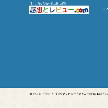
日々、買った物や観た物の感想
ホ
HOME
漫画
漫画全話レビュー「めぞん一刻 第141話「