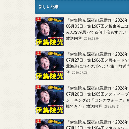
新しい記事
「伊集院光 深夜の馬鹿力／2026年
08月03日／第1607回／板東英二は
みんなが思ってる何十倍もすごい
放送内容
2026.08.04
「伊集院光 深夜の馬鹿力／2026年
07月27日／第1606回／腰モードで
北海道にバイクポケふた旅」放送
容
2026.07.28
「伊集院光 深夜の馬鹿力／2026年
07月20日／第1605回／スティーブ
ン・キングの『ロングウォーク』
観てきた」放送内容
2026.07.21
「伊集院光 深夜の馬鹿力／2026年
07月13日／第1604回／ネットワー