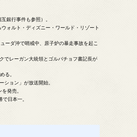
和相互銀行事件も参照）。
あるウォルト・ディズニー・ワールド・リゾート
、バミューダ沖で哨戒中、原子炉の暴走事故を起こ
ャビクでレーガン大統領とゴルバチョフ書記長が
決める。
ステーション」が放送開始。
ダンを発売。
連勝で日本一。