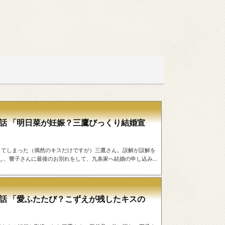
7話 「明日菜が妊娠？三鷹びっくり結婚宣
過ごしてしまった（偶然のキスだけですが）三鷹さん。誤解が誤解を
し、響子さんに最後のお別れをして、九条家へ結婚の申し込み
泊まり込み、卒業試験の勉強中。そんな中、上京していたお婆ち
 ずっと真相を知らなかった三鷹さんですが、結納を済ませたあ
8話 「愛ふたたび？こずえが残したキスの