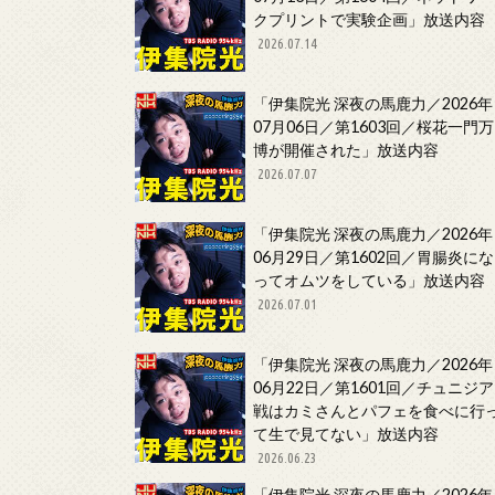
クプリントで実験企画」放送内容
2026.07.14
「伊集院光 深夜の馬鹿力／2026年
07月06日／第1603回／桜花一門万
博が開催された」放送内容
2026.07.07
「伊集院光 深夜の馬鹿力／2026年
06月29日／第1602回／胃腸炎にな
ってオムツをしている」放送内容
2026.07.01
「伊集院光 深夜の馬鹿力／2026年
06月22日／第1601回／チュニジア
戦はカミさんとパフェを食べに行
て生で見てない」放送内容
2026.06.23
「伊集院光 深夜の馬鹿力／2026年