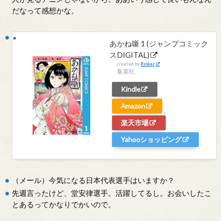
だなって感想かな。
あかね噺 1 (ジャンプコミック
スDIGITAL)
created by
Rinker
集英社
Kindle
Amazon
楽天市場
Yahooショッピング
（メール）今気になる日本代表選手はいますか？
先週言ったけど、堂安律選手。活躍してるし。お会いしたこ
とあるってかなりでかいので。