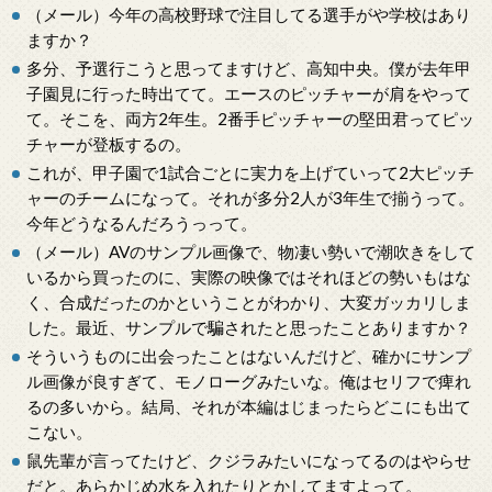
（メール）今年の高校野球で注目してる選手がや学校はあり
ますか？
多分、予選行こうと思ってますけど、高知中央。僕が去年甲
子園見に行った時出てて。エースのピッチャーが肩をやって
て。そこを、両方2年生。2番手ピッチャーの堅田君ってピッ
チャーが登板するの。
これが、甲子園で1試合ごとに実力を上げていって2大ピッチ
ャーのチームになって。それが多分2人が3年生で揃うって。
今年どうなるんだろうっって。
（メール）AVのサンプル画像で、物凄い勢いで潮吹きをして
いるから買ったのに、実際の映像ではそれほどの勢いもはな
く、合成だったのかということがわかり、大変ガッカリしま
した。最近、サンプルで騙されたと思ったことありますか？
そういうものに出会ったことはないんだけど、確かにサンプ
ル画像が良すぎて、モノローグみたいな。俺はセリフで痺れ
るの多いから。結局、それが本編はじまったらどこにも出て
こない。
鼠先輩が言ってたけど、クジラみたいになってるのはやらせ
だと。あらかじめ水を入れたりとかしてますよって。