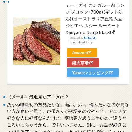
ミートガイ カンガルー肉 ラン
プ ブロック (700g) (ギフト対
応) (オーストラリア直輸入品)
ジビエヘ ルシー ルーミート
Kangaroo Rump Block
created by
Rinker
The Meat Guy
Amazon
楽天市場
Yahooショッピング
（メール）最近見たアニメは？
あかね囃最初の方見たかな。3話くらい。俺みたいなのが見な
い方が良いと思う。声優さんが落語家の役やって。アニメが
好きな人に好評なんだけど、落語家が思う上手いのと違うと
ころいっちゃうから。でもいいじゃん。別に。落語が好きな
人が見るアニメじゃないから。ああいう感じで良いもんなん