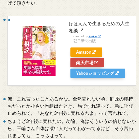
げて頂きたい。
ほほえんで生きるための人生
相談
created by
Rinker
朝日新聞出版
Amazon
楽天市場
Yahooショッピング
俺、これ言ったことあるかな。全然売れない頃、師匠の鞄持
ちだったか小さい番組出たとき、局ですれ違って。急に呼び
止められて。「あなた3年後に売れるわよ」って言われて。
ちょうど3年後に売れたの。勿論、俺はそういうの信じないか
ら。三輪さん自体は凄い人だってわかってるけど、そう言わ
れましても、こっちはって。