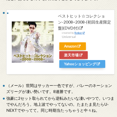
ベストヒット☆コレクショ
ン-2008~2008-(初回生産限定
盤)(DVD付)
created by
Rinker
Universal
Amazon
楽天市場
Yahooショッピング
（メール）世間はサッカー一色ですが、バレーのネーション
ズリーグが凄い勢いです。8連勝です。
強豪に2セット取られてから逆転みたいな凄いやつで。いつま
でやんだろう。地上波でやってないの。たまたま見たらU-
NEXTでやってて。同じ時期当たっちゃうと中々ね。