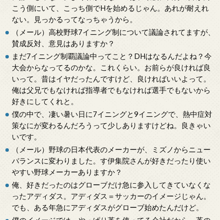
こう側にいて、こっち側でHを始めるじゃん。あれが耐えれ
ない。見っかるってなっちゃうから。
（メール）高校野球7イニング制について議論されてますが、
賛成反対、意見はありますか？
まだ7イニング制覇議論中ってこと？DHはなるんだよね？今
大会からなってるのかな。これくらい。お前らが良ければ良
いって。昔はイヤだったんですけど、良ければいいよって。
俺は父兄でもなければ指導者でもなければ選手でもないから
好きにしてくれと。
僕の中で、凄い暑い日に7イニングと9イニングで、熱中症対
策なにが変わるんだろうって少しありますけどね。良きゃい
いです。
（メール）野球の日本代表のメーカーが、ミズノからニュー
バランスに変わりました。す伊集院さんが好きだったり使い
やすい野球メーカーありますか？
俺、好きだったのはグローブだけ急に参入してきていなくな
ったアディダス。アディダス＝サッカーのイメージじゃん。
でも、ある年急にアディダスがグローブ始めたんだけど。
僕のイメージでは、やっぱり革を使ってる会社だから、革の