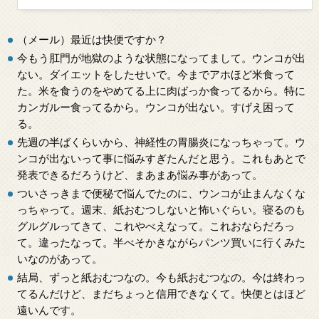
（メール）最近は快便ですか？
今もう肛門が地獄のような状態になってまして。ウンコが出
ない。ダイエットをしたせいで。今までアホほど米食って
た。米を食うのをやめてる上に肉ばっか食ってるから。特に
カンガルー食ってるから。ウンコが出ない。すげえ困って
る。
先週の半ばくらいから、神経性の胃腸炎になっちゃって。ウ
ンコが出ないって事に悩みすぎたんだと思う。これもあとで
発表できるだろうけど、まあまあ悩み事があって。
ついさっきまで便秘で悩んでたのに、ウンコが止まんなくな
っちゃって。週末、紙おむつしないと怖いぐらい。寝るのも
グルグルってきて、これやべえなって。これおならだろっ
て。違ったなって。半べそかきながらパンツ買いに行くみた
いなのがあって。
結局、ずっと紙おむつなの。今も紙おむつなの。今は終わっ
てるんだけど、まだちょっと信用できなくて。快便とはほど
遠いんです。