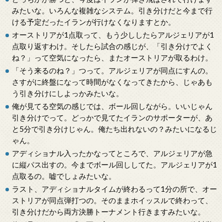
みたいな。いろんな複雑なシステム。引き分けだと今まで行
ける予定だったイランが行けなくなりますとか。
オーストリアが1点取って、もう少ししたらアルジェリアが1
点取り返すわけ。そしたら試合の感じが、「引き分けでよく
ね？」って空気になったら、またオーストリアが取るわけ。
「そう来るのね？」つって。アルジェリアが同点にすんの。
さすがに終盤になって時間がなくなってきたから、じゃあも
う引き分けにしよっかみたいな。
俺が見てる空気の感じでは、ボール回しながら。いいじゃん
引き分けでって。どっかで見てたイランのサポーターが、あ
と5分で引き分けじゃん。俺たち出れないの？みたいになるじ
ゃん。
アディショナル入ったかなってところで、アルジェリアが急
に縦パス出すの。今までボール回ししてた。アルジェリアが1
点取るの。嘘でしょみたいな。
ラスト、アディショナルタイムが終わるって1分の所で、オー
ストリアが同点弾打つの。そのままホイッスルで終わって、
引き分けだから両方決勝トーナメント行きますみたいな。