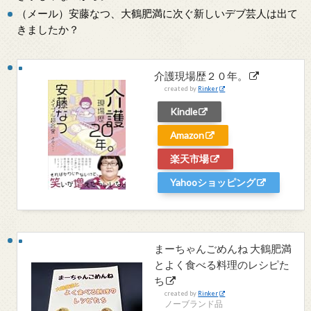
（メール）安藤なつ、大鶴肥満に次ぐ新しいデブ芸人は出て
きましたか？
介護現場歴２０年。
created by
Rinker
Kindle
Amazon
楽天市場
Yahooショッピング
まーちゃんごめんね 大鶴肥満
とよく食べる料理のレシピた
ち
created by
Rinker
ノーブランド品