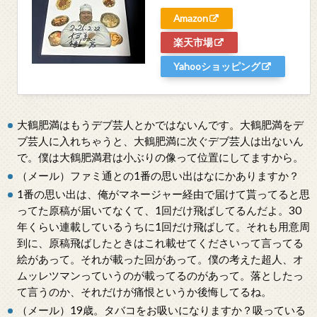
Amazon
楽天市場
Yahooショッピング
大鶴肥満はもうデブ芸人とかではないんです。大鶴肥満をデ
ブ芸人に入れちゃうと、大鶴肥満に次ぐデブ芸人は出ないん
で。僕は大鶴肥満君は小ぶりの像って位置にしてますから。
（メール）ファミ通との1番の思い出はなにかありますか？
1番の思い出は、俺がマネージャー経由で届けて貰ってると思
ってた原稿が届いてなくて、1回だけ飛ばしてるんだよ。30
年くらい連載しているうちに1回だけ飛ばして。それも用意周
到に、原稿飛ばしたときはこれ載せてくださいって言ってる
絵があって。それが載った回があって。僕の考えた超人、オ
ムッレツマンっていうのが載ってるのがあって。落としたっ
て言うのか、それだけが痛恨というか後悔してるね。
（メール）19歳。タバコをお吸いになりますか？吸っている