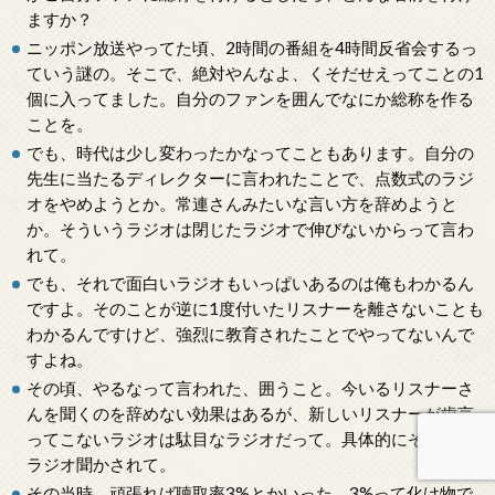
ますか？
ニッポン放送やってた頃、2時間の番組を4時間反省会するっ
ていう謎の。そこで、絶対やんなよ、くそだせえってことの1
個に入ってました。自分のファンを囲んでなにか総称を作る
ことを。
でも、時代は少し変わったかなってこともあります。自分の
先生に当たるディレクターに言われたことで、点数式のラジ
オをやめようとか。常連さんみたいな言い方を辞めようと
か。そういうラジオは閉じたラジオで伸びないからって言わ
れて。
でも、それで面白いラジオもいっぱいあるのは俺もわかるん
ですよ。そのことが逆に1度付いたリスナーを離さないことも
わかるんですけど、強烈に教育されたことでやってないんで
すよね。
その頃、やるなって言われた、囲うこと。今いるリスナーさ
んを聞くのを辞めない効果はあるが、新しいリスナーが歯言
ってこないラジオは駄目なラジオだって。具体的にそういう
ラジオ聞かされて。
その当時、頑張れば聴取率3%とかいった。3%って化け物で