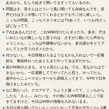
あるから、むしろ起きて聞いてますって人いるのか。
問題はさ、皆さんはどういう風に聞いても自由なんです。音
声だけはラジオ聴いててくれるとかでも十二分に嬉しいし。
こっちの問題。こっちスタジオにはTVあって、いつも付けっ
ぱになってて。
TVはあるんだけど、これW杯付けたらダメだろ。多分。佇ま
いみたいなの難しいなと思うのは、さすがに動いたら声出ち
ゃうじゃん。こっちは中継権がないから、多分誰が今ドリブ
ルしてとか言うのダメだから。
付けないし、今日情報が入るようなものも入れないで一応番
組を。番組終わったあともまだやってるはずだから。
前のW杯のときも。そりゃ見たいよね。でも、見ながらはで
きないから。一応遮断しててやってたと思う。やってたら、
途中からニュースセンターから原稿入ってきて。今PKで日本
負けましたみたいな。
なに戦だっけ。クロアチア。ちょうど被ってて。こっちから
したら「えぇ…」みたいな。その他にもW杯関連もここで起
きてますけど。今日はW杯の情報を入れないまま。
今日は誰も聞いてないんじゃないかって不安が夕方くらい1番