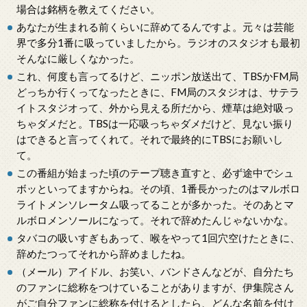
場合は銘柄を教えてください。
あなたが生まれる前くらいに辞めてるんですよ。元々は芸能
界で多分1番に吸っていましたから。ラジオのスタジオも最初
そんなに厳しくなかった。
これ、何度も言ってるけど、ニッポン放送出て、TBSかFM局
どっちか行くってなったときに、FM局のスタジオは、サテラ
イトスタジオって、外から見える所だから、煙草は絶対吸っ
ちゃダメだと。TBSは一応吸っちゃダメだけど、見ない振り
はできると言ってくれて。それで最終的にTBSにお願いし
て。
この番組が始まった頃のテープ聴き直すと、必ず途中でシュ
ボッといってますからね。その頃、1番長かったのはマルボロ
ライトメンソレータム吸ってることが多かった。そのあとマ
ルボロメンソールになって。それで辞めたんじゃないかな。
タバコの吸いすぎもあって、喉をやって1回穴空けたときに、
辞めたつってそれから辞めましたね。
（メール）アイドル、お笑い、バンドさんなどが、自分たち
のファンに総称をつけていることがありますが、伊集院さん
がご自分ファンに総称を付けるとしたら、どんな名前を付け