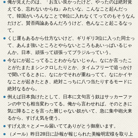
俺が見えたのは、「お互い良かったけど、やったのは絶対覚
えてる、忘れないからね」みたいな。こんなこと起んだっ
て。韓国がいろんなことで8位に入れなくてってのもそうなん
だけど。賛否両論あるんだろうけど、色んなこと起こるなっ
て。
くじ運もあるから仕方ないけど、ギリギリ3位に入った同士っ
て、あんま強いところとやらないところもあいっぱいるじゃ
んか。日本、頑張って頑張ってブラジルっていう。
今なにが起こってることわからないじゃん。なにか言ったこ
とがたまたまシンクロしたりとか、タイムフリーで追っかけ
で聞いてるときに、なにかでそれが重ねってて。なにかイヤ
なことが起きたとき、絶対こっちに八つ当たりするモードに
絶対なるから。
例えば日本負けたとして、日本に文句言う奴はサッカーファ
ンの中でも相当変わってる。俺から言わせれば。そのときに
気に障ることを言った層じゃない奴がいて、急に集中砲火来
るから、すげえ気を使う。
すげえ次々とメール届いててありがとう御座います。
（メール）昨日28日に訃報が報じられた美輪明宏様を取り上