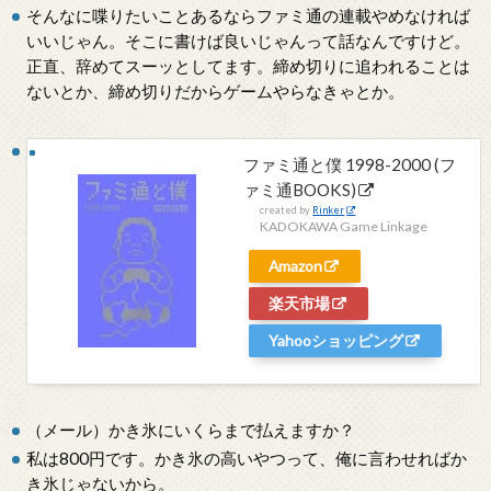
そんなに喋りたいことあるならファミ通の連載やめなければ
いいじゃん。そこに書けば良いじゃんって話なんですけど。
正直、辞めてスーッとしてます。締め切りに追われることは
ないとか、締め切りだからゲームやらなきゃとか。
ファミ通と僕 1998-2000 (フ
ァミ通BOOKS)
created by
Rinker
KADOKAWA Game Linkage
Amazon
楽天市場
Yahooショッピング
（メール）かき氷にいくらまで払えますか？
私は800円です。かき氷の高いやつって、俺に言わせればか
き氷じゃないから。