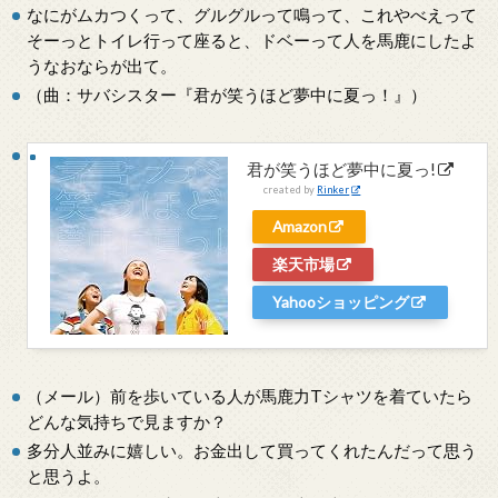
なにがムカつくって、グルグルって鳴って、これやべえって
そーっとトイレ行って座ると、ドベーって人を馬鹿にしたよ
うなおならが出て。
（曲：サバシスター『君が笑うほど夢中に夏っ！』）
君が笑うほど夢中に夏っ!
created by
Rinker
Amazon
楽天市場
Yahooショッピング
（メール）前を歩いている人が馬鹿力Tシャツを着ていたら
どんな気持ちで見ますか？
多分人並みに嬉しい。お金出して買ってくれたんだって思う
と思うよ。