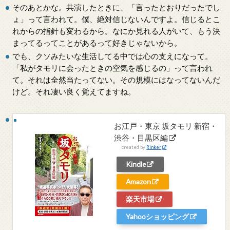
そのあとかな。共演したときに、「言ったとおりだったでし
ょ」って言われて。僕、絶対信じないんですよ。信じるとこ
れからの指針も変わるから。なにか見れる人がいて、もう決
まってるってことがあるって好きじゃないから。
でも、クソみたいな生活してる中では心の支えになって。
「私がタモリに会ったときの空気を感じるの」って言われ
て。それは全然当たってない。その規模にはなってないんだ
けど。それ凄い良く覚えてますね。
お江戸・東京 坂タモリ 新宿・
渋谷・目黒区編
created by
Rinker
Kindle
Amazon
楽天市場
Yahooショッピング