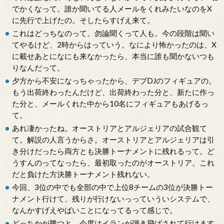
でかくなって。誰か聞いてる人メールをくれみたいなのをX
に先行で上げたの。そしたらすげえ来て。
これはどっちなのって。勿論聞くって人も。今の段階は聞い
てやるけど、2時からはっていう。なにより怖かったのは、X
に載せあとになにも来なかったら、本当に誰も聞かないつも
りなんだって。
夕方から不安になっちゃったから、デブDJのフィギュアの。
もう出荷終わったんだけど、出荷終わった分と、新たに作っ
た分と、メールくれた中から10名にフィギュアもあげるっ
て。
あれ凄かったね。オーストリアとアルジェリアの試合観て
て。解説の人言うからさ。オーストリアとアルジェリアは引
き分けだったら両方とも決勝トーナメントに残れるって。ど
うすんのってなったら、最初取ったのがオーストリア。これ
だと負けた方決勝トーナメント残れない。
今回、3位の中でも全部の中で上位8チームの3位が決勝トー
ナメント行けて、残りが行けないっっていういシステムで、
なんかすげえやばいことになってるって感じで。
どっちかが勝つと、今度はイランが弾き飛ばされて行けます