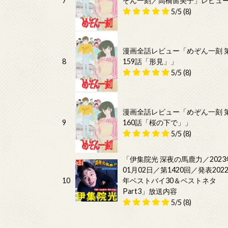
7
ぞん一刻／高橋留美子」レビュ
5/5
(8)
漫画全話レビュー「めぞん一刻 
8
159話「形見」」
5/5
(8)
漫画全話レビュー「めぞん一刻 
9
160話「桜の下で」」
5/5
(8)
「伊集院光 深夜の馬鹿力／2023
01月02日／第1420回／発表202
10
年ベストバイ30＆ベストネタ
Part3」放送内容
5/5
(8)