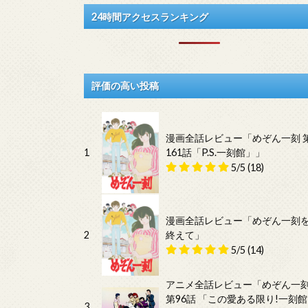
24時間アクセスランキング
評価の高い投稿
漫画全話レビュー「めぞん一刻 
1
161話「P.S.一刻館」」
5/5
(18)
漫画全話レビュー「めぞん一刻
2
終えて」
5/5
(14)
アニメ全話レビュー「めぞん一
第96話 「この愛ある限り!一刻館
3