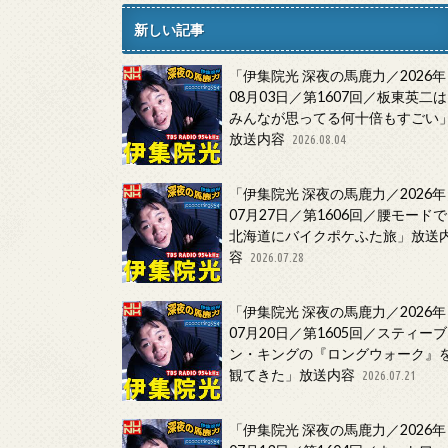
新しい記事
「伊集院光 深夜の馬鹿力／2026年
08月03日／第1607回／板東英二は
みんなが思ってる何十倍もすごい
放送内容
2026.08.04
「伊集院光 深夜の馬鹿力／2026年
07月27日／第1606回／腰モードで
北海道にバイクポケふた旅」放送
容
2026.07.28
「伊集院光 深夜の馬鹿力／2026年
07月20日／第1605回／スティーブ
ン・キングの『ロングウォーク』
観てきた」放送内容
2026.07.21
「伊集院光 深夜の馬鹿力／2026年