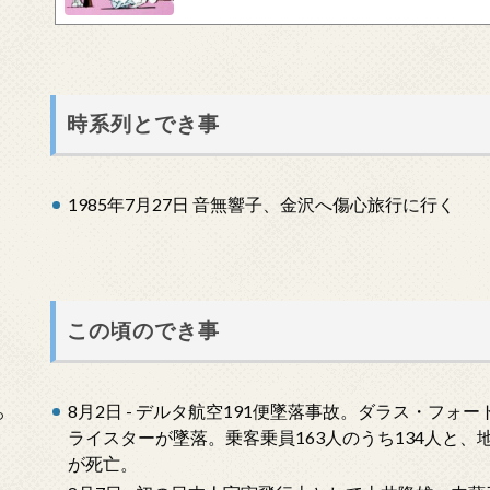
その頃もう響子さんは旅行に出掛けた後でした。 追い
のエピソードの中でも、すれ違いがもっとも激しい話でし
いで半分以上出来ていますが、この金沢旅行の話は、そ..
時系列とでき事
1985年7月27日 音無響子、金沢へ傷心旅行に行く
この頃のでき事
8月2日 - デルタ航空191便墜落事故。ダラス・フォート
っ
ライスターが墜落。乗客乗員163人のうち134人と、
が死亡。