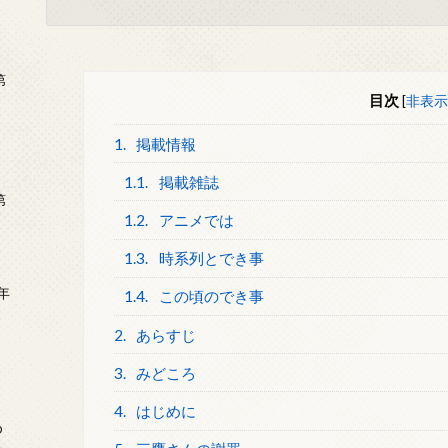
第
目次
[
非表示
1.
掲載情報
1.1.
掲載雑誌
第
1.2.
アニメでは
1.3.
時系列とでき事
年
1.4.
この頃のでき事
2
2.
あらすじ
3.
みどころ
4.
はじめに
め