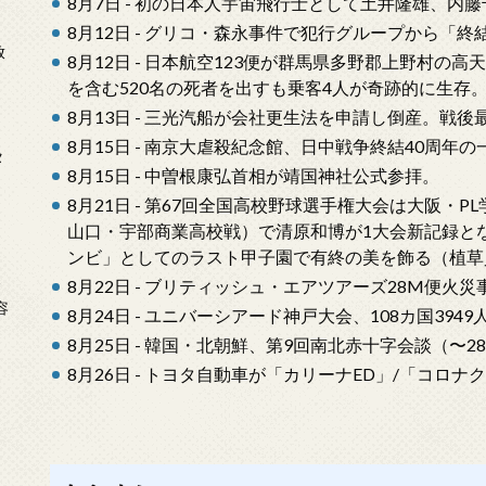
8月7日 - 初の日本人宇宙飛行士として土井隆雄、内
8月12日 - グリコ・森永事件で犯行グループから「
放
8月12日 - 日本航空123便が群馬県多野郡上野村
を含む520名の死者を出すも乗客4人が奇跡的に生存
8月13日 - 三光汽船が会社更生法を申請し倒産。戦
8月15日 - 南京大虐殺紀念館、日中戦争終結40周年
タ
8月15日 - 中曽根康弘首相が靖国神社公式参拝。
8月21日 - 第67回全国高校野球選手権大会は大阪・
山口・宇部商業高校戦）で清原和博が1大会新記録と
ンビ」としてのラスト甲子園で有終の美を飾る（植草
8月22日 - ブリティッシュ・エアツアーズ28M便火災
念
容
8月24日 - ユニバーシアード神戸大会、108カ国394
8月25日 - 韓国・北朝鮮、第9回南北赤十字会談（〜2
8月26日 - トヨタ自動車が「カリーナED」/「コロ