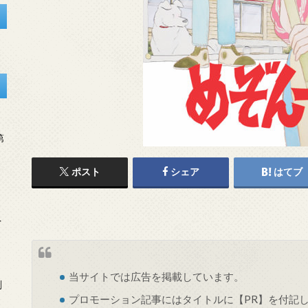
第
ポスト
シェア
はてブ
を
当サイトでは
広告
を掲載しています。
刻
プロモーション記事にはタイトルに【PR】を付記