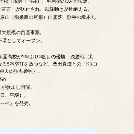
藤千秋（現姓：向井）、毛利衛の3人が決定。
終結宣言」が送付され、以降動きが途絶える。
の高天原山（御巣鷹の尾根）に墜落、歌手の坂本九
。
後最大規模の倒産事案。
の一環としてオープン。
PL学園高校が2年ぶり3度目の優勝。決勝戦（対
なる5本塁打を放つなど、桑田真澄との「KKコ
貞夫の項も参照）。
事故
9人が参加し開催。
8日、平壌）。
ナクーペ」を発売。