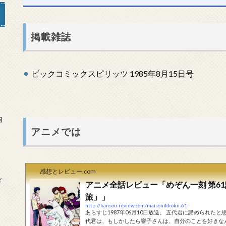
掲載雑誌
」
ビックコミックスピリッツ 1985年8月15日号
内
アニメでは
感想とレビュー.com
を
アニメ全話レビュー「めぞん一刻 第6
旅」」
http://kansou-review.com/maisonikkoku-61
あらすじ1987年06月10日放送。 五代君に諦められ
代君は、もしかしたら響子さんは、自分のことを好きな