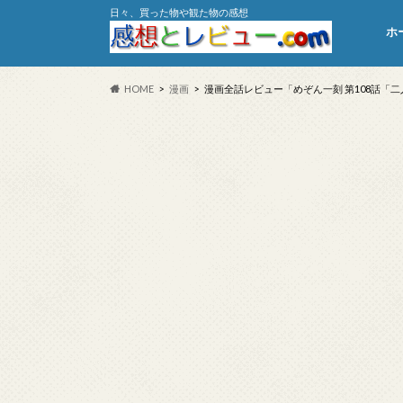
日々、買った物や観た物の感想
ホ
HOME
漫画
漫画全話レビュー「めぞん一刻 第108話「