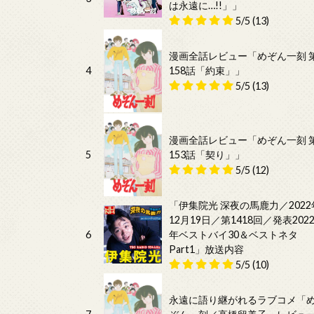
は永遠に…!!」」
5/5
(13)
漫画全話レビュー「めぞん一刻 
4
158話「約束」」
5/5
(13)
漫画全話レビュー「めぞん一刻 
5
153話「契り」」
5/5
(12)
「伊集院光 深夜の馬鹿力／2022
12月19日／第1418回／発表202
6
年ベストバイ30＆ベストネタ
Part1」放送内容
5/5
(10)
永遠に語り継がれるラブコメ「