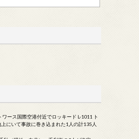
かける五代君、あとちょっとで捕まらない響子さん。めぞん一刻
た。 すれ違いMAXのエピソードめぞん一刻は勘違いとすれ違
.
ワース国際空港付近でロッキード L-1011 ト
地上にいて事故に巻き込まれた1人の計135人