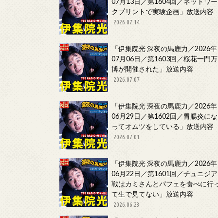
07月13日／第1604回／ネットワー
クプリントで実験企画」放送内容
2026.07.14
「伊集院光 深夜の馬鹿力／2026年
07月06日／第1603回／桜花一門万
博が開催された」放送内容
2026.07.07
「伊集院光 深夜の馬鹿力／2026年
06月29日／第1602回／胃腸炎にな
ってオムツをしている」放送内容
2026.07.01
「伊集院光 深夜の馬鹿力／2026年
06月22日／第1601回／チュニジア
戦はカミさんとパフェを食べに行
て生で見てない」放送内容
2026.06.23