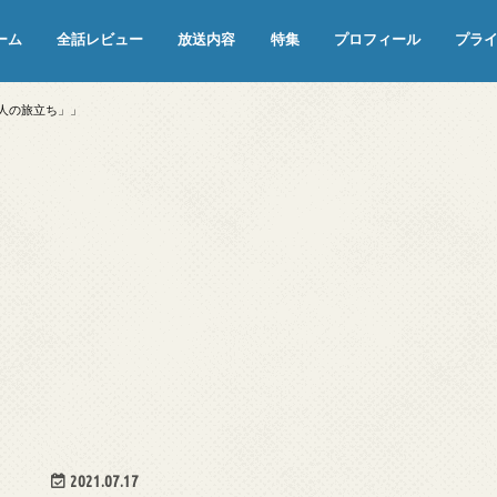
ーム
全話レビュー
放送内容
特集
プロフィール
プラ
めぞん一刻（漫画）
めぞん一刻（アニメ）
機動戦士ガンダム
ジョジョの奇妙な冒険 ダイヤモンド
寄生獣 セイの格率
この世の果てで恋を唄う少女YU-NO
この世の果てで恋を唄う少女YU-
江戸川乱歩の美女シリーズ＜中断＞
24 JAPAN＜中断＞
アメリカ横断ウルトラクイズ＜中断
稲垣早希のブログ旅＜中断＞
出川哲朗の充電させてもらえません
伊集院光 深夜の馬鹿力
ナインティナインのオールナイトニ
岡村隆史のオールナイトニッポン
ガンダム
めぞん一刻
バック・トゥ・ザ・フューチャー
は砕けない＜中断＞
NO（解説・考察）
＞
か？＜中断＞
ッポン
二人の旅立ち」」
2021.07.17