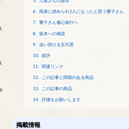
ー
5.
三鷹さんの謝罪
6.
両者に諦められ1人になったと思う響子さん
7.
響子さん傷心旅行へ
第
8.
坂本への相談
9.
追い掛ける五代君
10.
総評
第
11.
関連リンク
12.
この記事と関係のある商品
13.
この記事の商品
年
2
14.
評価をお願いします
掲載情報