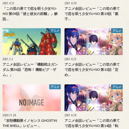
2021.4.21
2021.4.29
「この世の果てで恋を唄う少女YU-
アニメ全話レビュー「この世の果て
NO 第09話「彼と彼女の距離」」解
で恋を唄う少女YU-NO 第19話「親
説…
子…
アニメ
アニメ
2021.5.2
2021.4.23
アニメ全話レビュー「機動戦士ガン
アニメ全話レビュー「この世の果て
ダム 第36話「恐怖！ 機動ビグ・ザ
で恋を唄う少女YU-NO 第13話「定
ム」」
め…
アニメ
アニメ
2020.11.20
2021.4.24
「攻殻機動隊イノセンス GHOST IN
アニメ全話レビュー「この世の果て
THE SHELL」レビュー …
で恋を唄う少女YU-NO 第14話「転