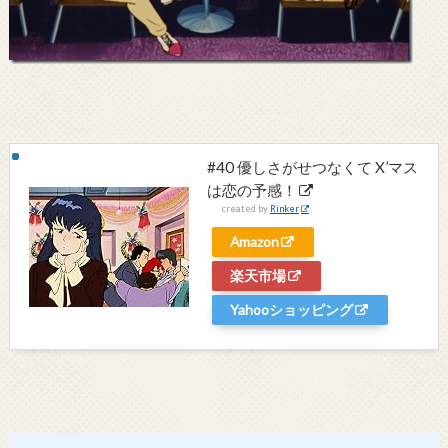
#40 優しさがせつなくて X’マス
は恋の予感！
created by
Rinker
Amazon
楽天市場
Yahooショッピング