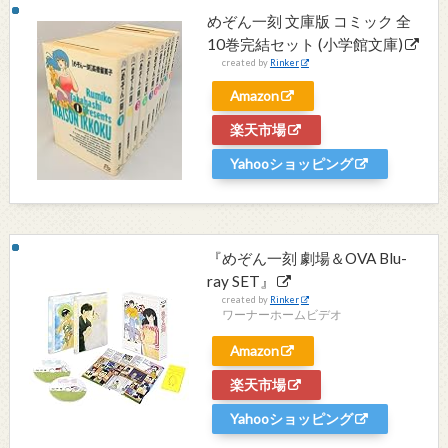
めぞん一刻 文庫版 コミック 全
10巻完結セット (小学館文庫)
created by
Rinker
Amazon
楽天市場
Yahooショッピング
『めぞん一刻 劇場＆OVA Blu-
ray SET』
created by
Rinker
ワーナーホームビデオ
Amazon
楽天市場
Yahooショッピング