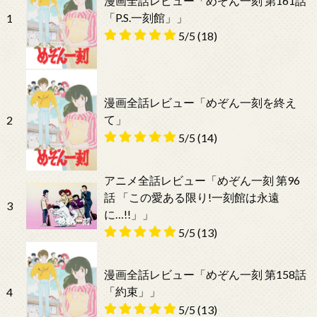
漫画全話レビュー「めぞん一刻 第161話
「P.S.一刻館」」
1
5/5
(18)
漫画全話レビュー「めぞん一刻を終え
て」
2
5/5
(14)
アニメ全話レビュー「めぞん一刻 第96
話 「この愛ある限り!一刻館は永遠
3
に…!!」」
5/5
(13)
漫画全話レビュー「めぞん一刻 第158話
「約束」」
4
5/5
(13)