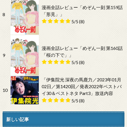
漫画全話レビュー「めぞん一刻 第159話
「形見」」
8
5/5
(8)
漫画全話レビュー「めぞん一刻 第160話
「桜の下で」」
9
5/5
(8)
「伊集院光 深夜の馬鹿力／2023年01月
02日／第1420回／発表2022年ベストバ
10
イ30＆ベストネタ Part3」放送内容
5/5
(8)
新しい記事