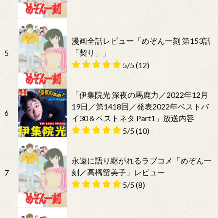
漫画全話レビュー「めぞん一刻 第153話
「契り」」
5
5/5
(12)
「伊集院光 深夜の馬鹿力／2022年12月
19日／第1418回／発表2022年ベストバ
6
イ30＆ベストネタ Part1」放送内容
5/5
(10)
永遠に語り継がれるラブコメ「めぞん一
刻／高橋留美子」レビュー
7
5/5
(8)