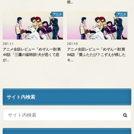
校…
アニメ
アニメ
2021.3.1
2021.4.8
アニメ全話レビュー「めぞん一刻 第
アニメ全話レビュー「めぞん一刻 第
49話 「三鷹の猛特訓!犬が恐くて恋
88話 「愛ふたたび？こずえが残した
が…
キ…
サイト内検索