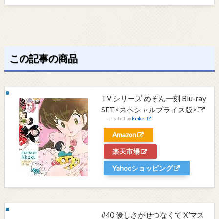
この記事の商品
TV シリーズ めぞん一刻 Blu-ray
SET<スペシャルプライス版>
created by
Rinker
Amazon
楽天市場
Yahooショッピング
#40 優しさがせつなくて X’マス