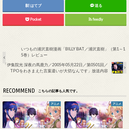
はてブ
送る
Pocket
feedly
いつもの浦沢直樹漫画「BILLY BAT／浦沢直樹」（第1～1
5巻）レビュー
「伊集院光 深夜の馬鹿力／2005年05月22日／第0501回／
TPOをわきまえた言葉遣いが大切なんです」放送内容
RECOMMEND
こちらの記事も人気です。
アニメ
アニメ