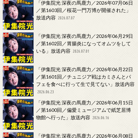
「伊集院光 深夜の馬鹿力／2026年07月06日
／第1603回／桜花一門万博が開催された」
放送内容
2026.07.07
「伊集院光 深夜の馬鹿力／2026年06月29日
／第1602回／胃腸炎になってオムツをして
いる」放送内容
2026.07.01
「伊集院光 深夜の馬鹿力／2026年06月22日
／第1601回／チュニジア戦はカミさんとパ
フェを食べに行って生で見てない」放送内容
2026.06.23
「伊集院光 深夜の馬鹿力／2026年06月15日
／第1600回／偏愛ミュージアムで紙芝居博
物館へ行った」放送内容
2026.06.16
「伊集院光 深夜の馬鹿力／2026年06月08日