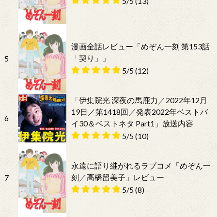
5/5
(13)
漫画全話レビュー「めぞん一刻 第153話
「契り」」
5
5/5
(12)
「伊集院光 深夜の馬鹿力／2022年12月
19日／第1418回／発表2022年ベストバ
6
イ30＆ベストネタ Part1」放送内容
5/5
(10)
永遠に語り継がれるラブコメ「めぞん一
刻／高橋留美子」レビュー
7
5/5
(8)