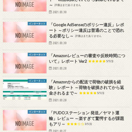
～
評価はまだありません
2021.03.30
インターネット
「Google AdSenseのポリシー違反」レポ
ート ～ポリシー違反は普通のことで恐れ
る必要なし～
評価はまだありません
2021.03.30
インターネット
「Amazonレビューの審査や反映時間につ
いて」レポート Ver2
5/5
(1)
2021.03.28
インターネット
「Amazonからの配送で荷物の破損を経
験」レポート ～荷物を破損されてから返
金されるまで～
5/5
(1)
2021.03.28
インターネット
「PUDOステーション 発送／ヤマト運
輸」レビュー ～楽すぎて驚愕するが課題
もアリ～
3/5
(1)
2021.03.27