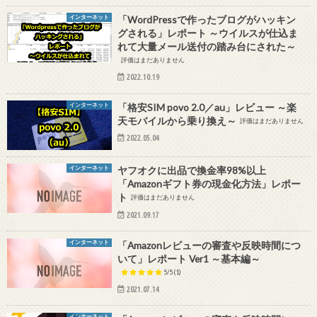
インターネット
「WordPressで作ったブログがハッキン
グされる」レポート ～ウイルスが仕込ま
れて大量メール送付の踏み台にされた～
評価はまだありません
2022.10.19
インターネット
「格安SIM povo 2.0／au」レビュー ～楽
天モバイルから乗り換え～
評価はまだありません
2022.05.04
インターネット
ヤフオクに出品で換金率98%以上
「Amazonギフト券の現金化方法」レポー
ト
評価はまだありません
2021.09.17
インターネット
「Amazonレビューの審査や反映時間につ
いて」レポート Ver1 ～基本編～
5/5
(1)
2021.07.14
インターネット