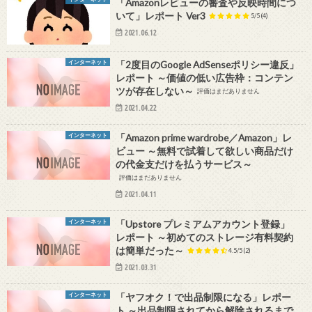
「Amazonレビューの審査や反映時間につ
いて」レポート Ver3
5/5
(4)
2021.06.12
インターネット
「2度目のGoogle AdSenseポリシー違反」
レポート ～価値の低い広告枠：コンテン
ツが存在しない～
評価はまだありません
2021.04.22
インターネット
「Amazon prime wardrobe／Amazon」レ
ビュー ～無料で試着して欲しい商品だけ
の代金支だけを払うサービス～
評価はまだありません
2021.04.11
インターネット
「Upstore プレミアムアカウント登録」
レポート ～初めてのストレージ有料契約
は簡単だった～
4.5/5
(2)
2021.03.31
インターネット
「ヤフオク！で出品制限になる」レポー
ト ～出品制限されてから解除されるまで