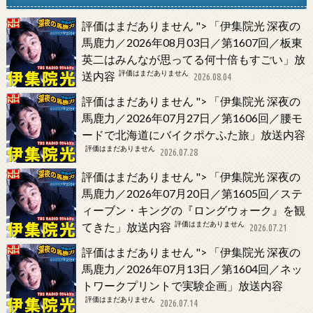
評価はまだありません
">
「伊集院光 深夜の
馬鹿力／2026年08月03日／第1607回／板東
英二はみんなが思ってる何十倍もすごい」放
評価はまだありません
送内容
2026.08.04
評価はまだありません
">
「伊集院光 深夜の
馬鹿力／2026年07月27日／第1606回／腰モ
ードで北海道にバイクポケふた旅」放送内容
評価はまだありません
2026.07.28
評価はまだありません
">
「伊集院光 深夜の
馬鹿力／2026年07月20日／第1605回／ステ
ィーブン・キングの『ロングウォーク』を観
評価はまだありません
てきた」放送内容
2026.07.21
評価はまだありません
">
「伊集院光 深夜の
馬鹿力／2026年07月13日／第1604回／ネッ
トワークプリントで実験企画」放送内容
評価はまだありません
2026.07.14