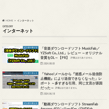
HOME
インターネット
CATEGORY
インターネット
インターネット
「音楽ダウンロードソフト MusicFab／
YZSoft Co., Ltd.」レビュー ～オリジナル
音質をDL～【PR】
評価はまだありません
2024.08.03
インターネット
「Yahoo!メールから『迷惑メール送信防
止機能』により送信できなくなった」レ
ポート ～多すぎる引用、同じ文言が原因
だった～
評価はまだありません
2024.06.18
インターネット
「動画ダウンロードソフト StreamFab
Amazon ダウンローダー／DVDFab