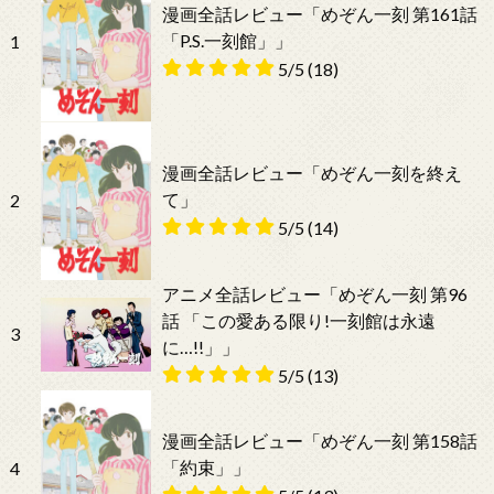
漫画全話レビュー「めぞん一刻 第161話
「P.S.一刻館」」
1
5/5
(18)
漫画全話レビュー「めぞん一刻を終え
て」
2
5/5
(14)
アニメ全話レビュー「めぞん一刻 第96
話 「この愛ある限り!一刻館は永遠
3
に…!!」」
5/5
(13)
漫画全話レビュー「めぞん一刻 第158話
「約束」」
4