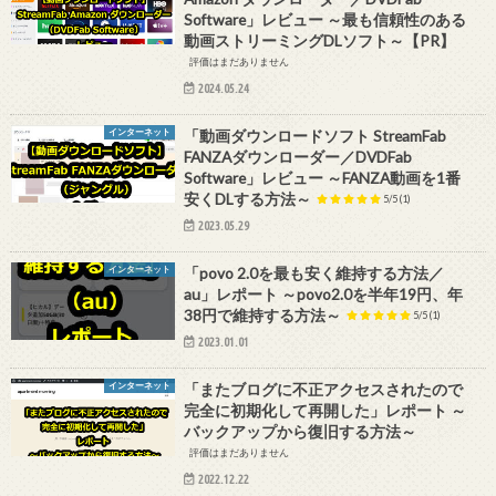
Software」レビュー ～最も信頼性のある
動画ストリーミングDLソフト～【PR】
評価はまだありません
2024.05.24
インターネット
「動画ダウンロードソフト StreamFab
FANZAダウンローダー／DVDFab
Software」レビュー ～FANZA動画を1番
安くDLする方法～
5/5
(1)
2023.05.29
インターネット
「povo 2.0を最も安く維持する方法／
au」レポート ～povo2.0を半年19円、年
38円で維持する方法～
5/5
(1)
2023.01.01
インターネット
「またブログに不正アクセスされたので
完全に初期化して再開した」レポート ～
バックアップから復旧する方法～
評価はまだありません
2022.12.22