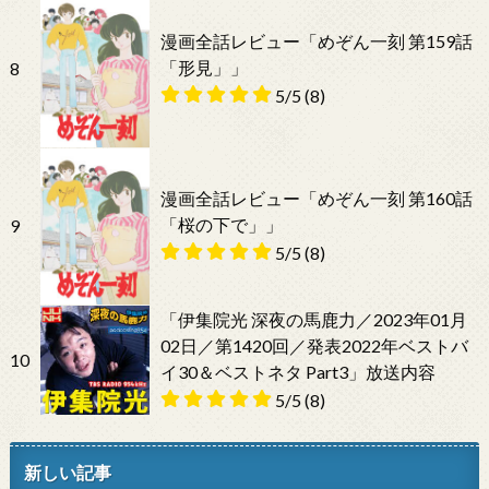
漫画全話レビュー「めぞん一刻 第159話
「形見」」
8
5/5
(8)
漫画全話レビュー「めぞん一刻 第160話
「桜の下で」」
9
5/5
(8)
「伊集院光 深夜の馬鹿力／2023年01月
02日／第1420回／発表2022年ベストバ
10
イ30＆ベストネタ Part3」放送内容
5/5
(8)
新しい記事