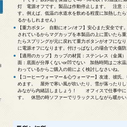
灯 電源オフです。製品は作動停止します。 注意：
す。例えば、低温の水道水を飲める程度に加熱したら
るかもしれません）
【重力ボタン 自動にオン/オフ】安心また安全です
」
されているからマグカップを本製品の上に置いたら重
たらスプリングが元に戻れて重力ボタンがオフになり
に電源オフになります。付けっぱなしの場合で火傷防
【適用のカップ】カップの材質：ステンレス（金属
面：底面が分厚くないor凹でない 加熱時間はご水
内
わっているからご購入の前によく検討しなさいね。
【コーヒーウォーマー＆心ウォーマー】友達、彼氏、
めます。 屋外で寒い風が吹いたり、雪が落ったりし
みながら内緒話しましょう！ オフィスで仕事中に
す。 休憩の時ソファーでリラックスしながら暖かい
を