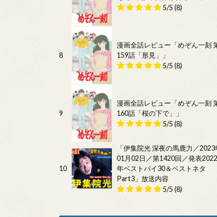
5/5
(8)
漫画全話レビュー「めぞん一刻 
8
159話「形見」」
5/5
(8)
漫画全話レビュー「めぞん一刻 
9
160話「桜の下で」」
5/5
(8)
「伊集院光 深夜の馬鹿力／2023
01月02日／第1420回／発表202
10
年ベストバイ30＆ベストネタ
Part3」放送内容
5/5
(8)