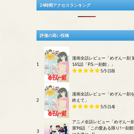
24時間アクセスランキング
評価の高い投稿
漫画全話レビュー「めぞん一刻 
1
161話「P.S.一刻館」」
5/5
(18)
漫画全話レビュー「めぞん一刻
2
終えて」
5/5
(14)
アニメ全話レビュー「めぞん一
第96話 「この愛ある限り!一刻館
3