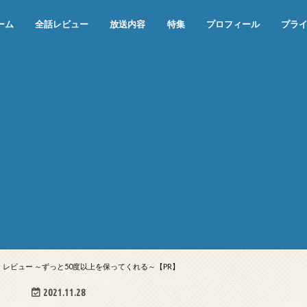
ーム
全話レビュー
放送内容
特集
プロフィール
プラ
めぞん一刻（漫画）
めぞん一刻（アニメ）
機動戦士ガンダム
ジョジョの奇妙な冒険 ダイヤモンド
寄生獣 セイの格率
この世の果てで恋を唄う少女YU-NO
この世の果てで恋を唄う少女YU-
江戸川乱歩の美女シリーズ＜中断＞
24 JAPAN＜中断＞
アメリカ横断ウルトラクイズ＜中断
稲垣早希のブログ旅＜中断＞
出川哲朗の充電させてもらえません
伊集院光 深夜の馬鹿力
ナインティナインのオールナイトニ
岡村隆史のオールナイトニッポン
ガンダム
めぞん一刻
バック・トゥ・ザ・フューチャー
は砕けない＜中断＞
NO（解説・考察）
＞
か？＜中断＞
ッポン
o」レビュー ～ずっと50度以上を保ってくれる～【PR】
2021.11.28