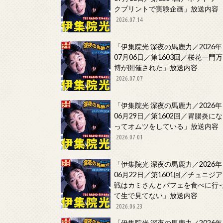
クプリントで実験企画」放送内容
2026.07.14
「伊集院光 深夜の馬鹿力／2026年
07月06日／第1603回／桜花一門万
博が開催された」放送内容
2026.07.07
「伊集院光 深夜の馬鹿力／2026年
06月29日／第1602回／胃腸炎にな
ってオムツをしている」放送内容
2026.07.01
「伊集院光 深夜の馬鹿力／2026年
06月22日／第1601回／チュニジア
戦はカミさんとパフェを食べに行
て生で見てない」放送内容
2026.06.23
「伊集院光 深夜の馬鹿力／2026年