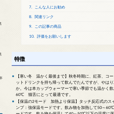
7.
こんな人にお勧め
8.
関連リンク
第
9.
この記事の商品
10.
評価をお願いします
第
特徴
【寒い冬 温かく最後まで】秋冬時期に、紅茶、コー
年
ットドリンクを持ち帰って飲んでたんですが、やはり
2
か。今は本カップウォーマーで寒い季節でも温かく飲
60℃ 猫舌にとって最適です。
【保温の2モード 加熱より保温】タッチ反応式のス
ンプ：強保温モードです。飲み物を加熱して50～60
ードです。飲み物を保温して40～50℃以下の温度に