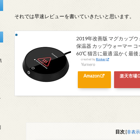
それでは早速レビューを書いていきたいと思います。
2019年改善版 マグカップウォ
保温器 カップウォーマー コ
60℃ 猫舌に最適 温かく最
created by
Rinker
第
Yurnero
Amazon
楽天市場
を
刻
目次
[
非表示