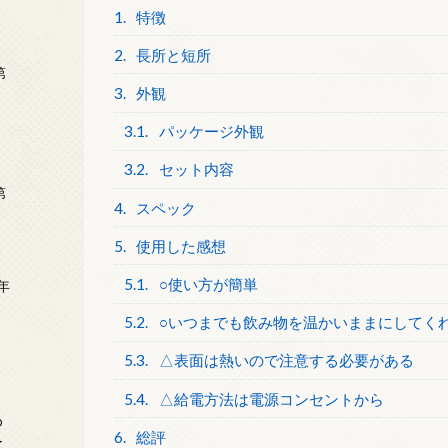
1.
特徴
2.
長所と短所
第
3.
外観
3.1.
パッケージ外観
3.2.
セット内容
第
4.
スペック
5.
使用した感想
5.1.
○使い方が簡単
年
2
5.2.
○いつまでも飲み物を温かいままにしてく
5.3.
△表面は熱いので注意する必要がある
5.4.
△給電方法は電源コンセントから
め
6.
総評
ー