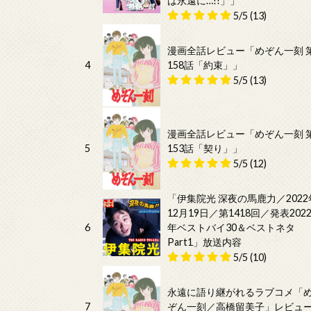
は永遠に…!!」」
5/5
(13)
漫画全話レビュー「めぞん一刻 
4
158話「約束」」
5/5
(13)
漫画全話レビュー「めぞん一刻 
5
153話「契り」」
5/5
(12)
「伊集院光 深夜の馬鹿力／2022
12月19日／第1418回／発表202
6
年ベストバイ30＆ベストネタ
Part1」放送内容
5/5
(10)
永遠に語り継がれるラブコメ「
7
ぞん一刻／高橋留美子」レビュ