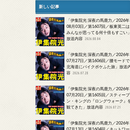
新しい記事
「伊集院光 深夜の馬鹿力／2026年
08月03日／第1607回／板東英二は
みんなが思ってる何十倍もすごい
放送内容
2026.08.04
「伊集院光 深夜の馬鹿力／2026年
07月27日／第1606回／腰モードで
北海道にバイクポケふた旅」放送
容
2026.07.28
「伊集院光 深夜の馬鹿力／2026年
07月20日／第1605回／スティーブ
ン・キングの『ロングウォーク』
観てきた」放送内容
2026.07.21
「伊集院光 深夜の馬鹿力／2026年
07月13日／第1604回／ネットワー