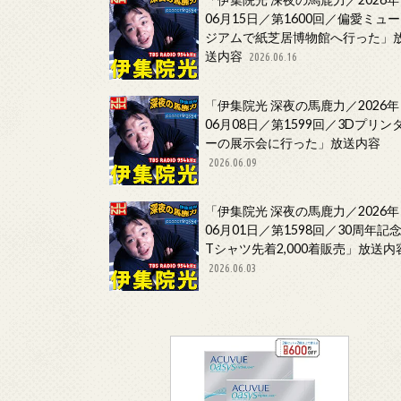
06月15日／第1600回／偏愛ミュー
ジアムで紙芝居博物館へ行った」
送内容
2026.06.16
「伊集院光 深夜の馬鹿力／2026年
06月08日／第1599回／3Dプリン
ーの展示会に行った」放送内容
2026.06.09
「伊集院光 深夜の馬鹿力／2026年
06月01日／第1598回／30周年記
Tシャツ先着2,000着販売」放送内
2026.06.03