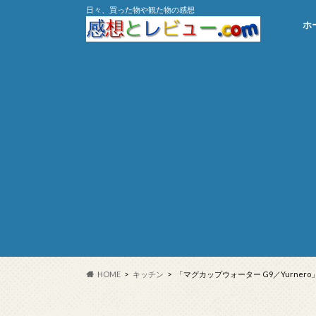
日々、買った物や観た物の感想
ホ
HOME
キッチン
「マグカップウォーター G9／Yurner