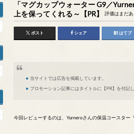
「マグカップウォーター G9／Yurne
上を保ってくれる～【PR】
評価はまだあ
ポスト
シェア
はてブ
当サイトでは
広告
を掲載しています。
プロモーション記事にはタイトルに【PR】を付記
今回レビューするのは、Yurneroさんの保温コースター