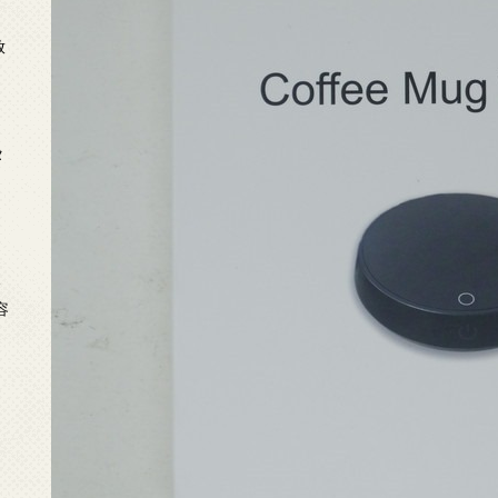
放
タ
念
容