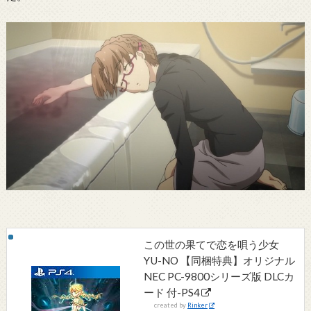
この世の果てで恋を唄う少女
YU-NO 【同梱特典】オリジナル
NEC PC-9800シリーズ版 DLCカ
ード 付-PS4
created by
Rinker