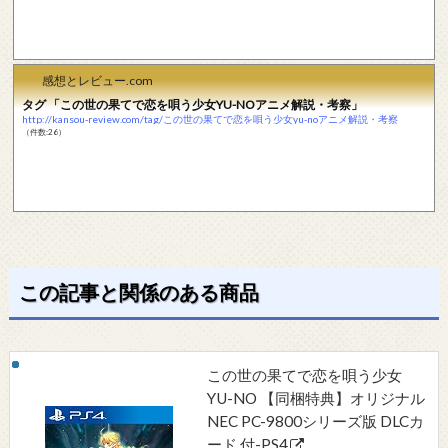
感想とレビュー.com
タグ 「この世の果てで恋を唄う少女YU-NOアニメ解説・考察」
http://kansou-review.com/tag/この世の果てで恋を唄う少女yu-noアニメ解説・考察
（件数:26）
この記事と関係のある商品
この世の果てで恋を唄う少女
YU-NO 【同梱特典】オリジナル
NEC PC-9800シリーズ版 DLCカ
ード 付-PS4