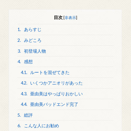
目次
[
非表示
]
1.
あらすじ
2.
みどころ
3.
初登場人物
4.
感想
4.1.
ルートを混ぜてきた
4.2.
いくつかアニオリがあった
4.3.
亜由美はやっぱりおかしい
4.4.
亜由美バッドエンド完了
5.
総評
6.
こんな人にお勧め