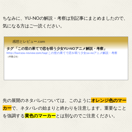
ちなみに、YU-NOの解説・考察は別記事にまとめましたので、
気になる方はご一読ください。
感想とレビュー.com
タグ 「この世の果てで恋を唄う少女YU-NOアニメ解説・考察」
http://kansou-review.com/tag/この世の果てで恋を唄う少女yu-noアニメ解説・考察
（件数:26）
先の展開のネタバレについては、このように
オレンジ色のマー
カー
で、ネタバレの始まりと終わりを注意します。重要なこと
を強調する
黄色のマーカー
とは別なのでご注意ください。