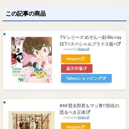
この記事の商品
TV シリーズ めぞん一刻 Blu-ray
SET<スペシャルプライス版>
created by
Rinker
Amazon
楽天市場
Yahooショッピング
#44 賢太郎君もマッ青!?四谷の
恐るべき正体
created by
Rinker
Amazon