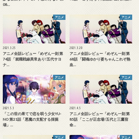
08…
アニメ
アニメ
2021.3.25
2021.3.20
アニメ全話レビュー「めぞん一刻 第
アニメ全話レビュー「めぞん一刻 第
74話 「就職戦線異常あり!五代サヨ
68話 「闘魂ゆかり婆ちゃんこれぞ熱
ナ…
血…
アニメ
アニメ
2021.5.3
2021.4.5
「この世の果てで恋を唄う少女YU-
アニメ全話レビュー「めぞん一刻 第
NO 第21話「悪魔の支配する採掘
85話 「ここが正念場!五代と三鷹宿
場」…
命…
アニメ
アニメ