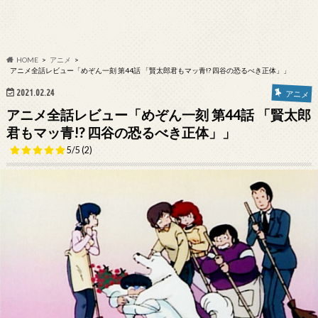
HOME
アニメ
アニメ全話レビュー「めぞん一刻 第44話 「賢太郎君もマッ青!? 四谷の恐るべき正体」」
2021.02.24
アニメ
アニメ全話レビュー「めぞん一刻 第44話 「賢太郎
君もマッ青!? 四谷の恐るべき正体」」
5/5
(2)