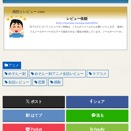
感想とレビュー.com
レビュー依頼
http://kansou-review.com/offer
当ブログについて レビューのご依頼は、こちらのフォームからお願いいたします。 返信し
てもメールサーバーのエラーで送信できない場合が発生しています。メールサーバーが正
しく動作しているかどうか、メールアドレスが正しいかどうか、ご確認をお願いします。
現在確認できている、送信エラーになるメールサーバー以下になります。 @foxmail.com 上
記メールサーバーをお使いで、こちらから返信がない場合、他のメールサーバー、メール
アドレスから連絡をお願いします。 レビュー依頼
アニメ
めぞん一刻
めぞん一刻アニメ全話レビュー
ラブコメ
全話レビュー
恋愛
感動
ポスト
シェア
はてブ
送る
Pocket
feedly