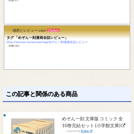
（件数:97）
感想とレビュー.com
2 Pockets
タグ 「めぞん一刻漫画全話レビュー」
http://kansou-review.com/tag/めぞん一刻漫画全話レビュー
（件数:165）
この記事と関係のある商品
めぞん一刻 文庫版 コミック 全
10巻完結セット (小学館文庫)
created by
Rinker