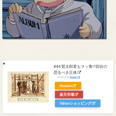
#44 賢太郎君もマッ青!?四谷の
恐るべき正体
created by
Rinker
Amazon
楽天市場
Yahooショッピング