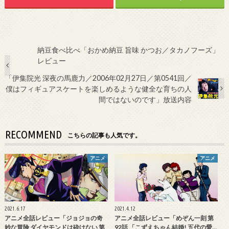
納豆食べ比べ「おかめ納豆 旨味 かつお／タカノフーズ」
レビュー
「伊集院光 深夜の馬鹿力／2006年02月27日／第0541回／
僕はフィギュアスケートを楽しめるような健全な育ちの人
間ではないのです」放送内容
RECOMMEND
こちらの記事も人気です。
アニメ
アニメ
2021.6.17
2021.4.12
アニメ全話レビュー「ジョジョの奇
アニメ全話レビュー「めぞん一刻 第
妙な冒険 ダイヤモンドは砕けない 第
92話 「こずえちゃん結婚! 五代の愛…