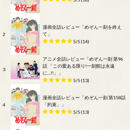
漫画全話レビュー「めぞん一刻を終え
て」
2
5/5
(14)
アニメ全話レビュー「めぞん一刻 第96
話 「この愛ある限り!一刻館は永遠
3
に…!!」」
5/5
(13)
漫画全話レビュー「めぞん一刻 第158話
「約束」」
4
5/5
(13)