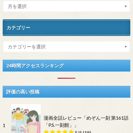
カテゴリー
24時間アクセスランキング
評価の高い投稿
漫画全話レビュー「めぞん一刻 第161話
「P.S.一刻館」」
1
5/5
(18)