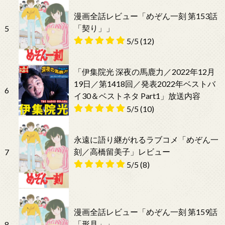
漫画全話レビュー「めぞん一刻 第153話
「契り」」
5
5/5
(12)
「伊集院光 深夜の馬鹿力／2022年12月
19日／第1418回／発表2022年ベストバ
6
イ30＆ベストネタ Part1」放送内容
5/5
(10)
永遠に語り継がれるラブコメ「めぞん一
刻／高橋留美子」レビュー
7
5/5
(8)
漫画全話レビュー「めぞん一刻 第159話
「形見」」
8