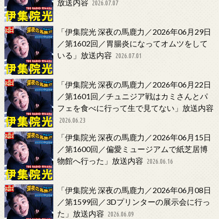
放送内容
2026.07.07
「伊集院光 深夜の馬鹿力／2026年06月29日
／第1602回／胃腸炎になってオムツをして
いる」放送内容
2026.07.01
「伊集院光 深夜の馬鹿力／2026年06月22日
／第1601回／チュニジア戦はカミさんとパ
フェを食べに行って生で見てない」放送内容
2026.06.23
「伊集院光 深夜の馬鹿力／2026年06月15日
／第1600回／偏愛ミュージアムで紙芝居博
物館へ行った」放送内容
2026.06.16
「伊集院光 深夜の馬鹿力／2026年06月08日
／第1599回／3Dプリンターの展示会に行っ
た」放送内容
2026.06.09