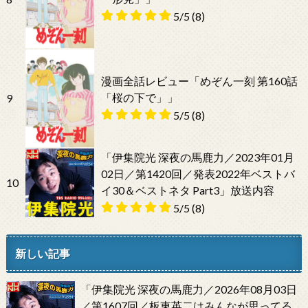
5/5
(8)
漫画全話レビュー「めぞん一刻 第160話
「桜の下で」」
9
5/5
(8)
「伊集院光 深夜の馬鹿力／2023年01月
02日／第1420回／発表2022年ベストバ
10
イ30＆ベストネタ Part3」放送内容
5/5
(8)
新しい記事
「伊集院光 深夜の馬鹿力／2026年08月03日
／第1607回／板東英二はみんなが思ってる