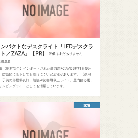
コンパクトなデスクライト「LEDデスクラ
ト／ZAZA」【PR】
評価はまだありません
2021.07.13
徴 【取材安全】インポートされた高強度PCのABS材料を使用
、防振的に落下しても割れにくい安全性があります。 【多用
】子供の部屋常夜灯、勉強や読書用卓上ライト、屋内飾る用、
ャンピングライトとしても活躍しています。…
家電