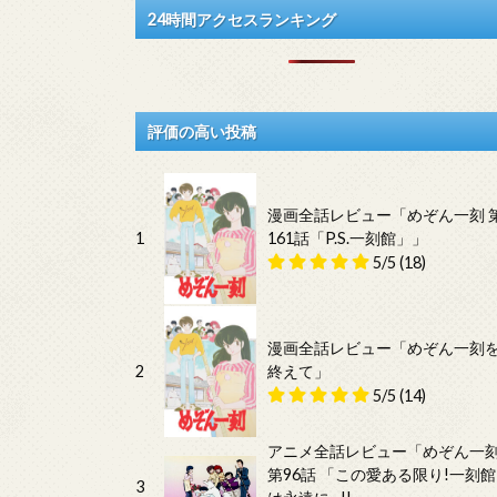
24時間アクセスランキング
評価の高い投稿
漫画全話レビュー「めぞん一刻 
1
161話「P.S.一刻館」」
5/5
(18)
漫画全話レビュー「めぞん一刻
2
終えて」
5/5
(14)
アニメ全話レビュー「めぞん一
第96話 「この愛ある限り!一刻館
3