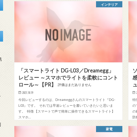
インテリア
第
「スマートライト DG-L03／Dreamegg」
レビュー ～スマホでライトを柔軟にコント
感
ロール～【PR】
ュ
評価はまだありません
2021.10.19
を
今回レビューするのは、Dreameggさんのスマートライト『DG-
特
L03』です。 それでは早速レビューを書いていきたいと思いま
の
す。 特徴 【スマートで声で簡単に操作できるスマートライト】
の
スマホ…
防
刻
家電