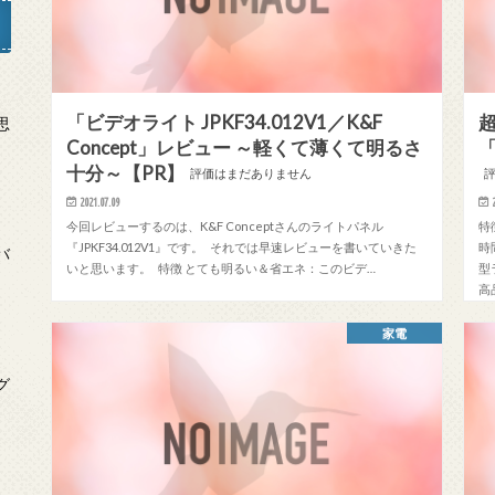
日
「ビデオライト JPKF34.012V1／K&F
思
Concept」レビュー ～軽くて薄くて明るさ
「
十分～【PR】
評価はまだありません
2021.07.09
今回レビューするのは、K&F Conceptさんのライトパネル
特
日
『JPKF34.012V1』です。 それでは早速レビューを書いていきた
時
バ
いと思います。 特徴 とても明るい＆省エネ：このビデ…
型
高
家電
日
グ
」
日