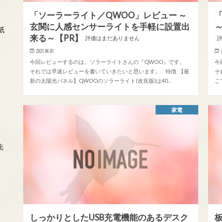
「ソーラーライト／QWOO」レビュー ～
「
日
玄関に人感センサーライトを手軽に設置出
紙
来る～【PR】
評価はまだありません
2021.04.01
今回レビューするのは、ソラーライトさんの『QWOO』です。
今
それでは早速レビューを書いていきたいと思います。 特徴 【最
そ
日
新の太陽光パネル】QWOOのソラーライト(改良版)は40…
こ
示
家電
日
先
しっかりとしたUSB充電機能のあるデスク