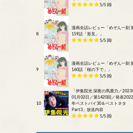
5/5
(8)
漫画全話レビュー「めぞん一刻 
8
159話「形見」」
5/5
(8)
漫画全話レビュー「めぞん一刻 
9
160話「桜の下で」」
5/5
(8)
「伊集院光 深夜の馬鹿力／2023
01月02日／第1420回／発表202
10
年ベストバイ30＆ベストネタ
Part3」放送内容
5/5
(8)