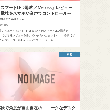
スマートLED電球 ／Meross」レビュー
～電球をスマホや音声でコントロール～
評価はまだありません
2021.03.26
回レビューするのは、MerossさんのスマートLED電球です。
れでは早速レビューを書いていきたいと思います。 特徴 【ど
でもコントロール】merossアプリ（iOSとAn…
家電
板状で角度が自由自在のユニークなデスク