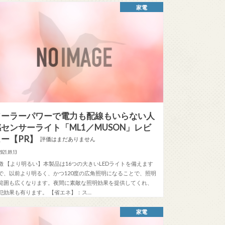
家電
ソーラーパワーで電力も配線もいらない人
センサーライト「ML1／MUSON」レビ
ー【PR】
評価はまだありません
2021.09.13
徴 【より明るい】本製品は16つの大きいLEDライトを備えます
で、以前より明るく、かつ120度の広角照明になることで、照明
範囲も広くなります。夜間に素敵な照明効果を提供してくれ、
犯効果も有ります。 【省エネ】：ス…
家電