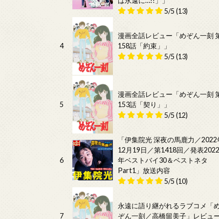
は永遠に…!!」」
5/5
(13)
漫画全話レビュー「めぞん一刻 
4
158話「約束」」
5/5
(13)
漫画全話レビュー「めぞん一刻 
5
153話「契り」」
5/5
(12)
「伊集院光 深夜の馬鹿力／2022
12月19日／第1418回／発表202
6
年ベストバイ30＆ベストネタ
Part1」放送内容
5/5
(10)
永遠に語り継がれるラブコメ「
7
ぞん一刻／高橋留美子」レビュ