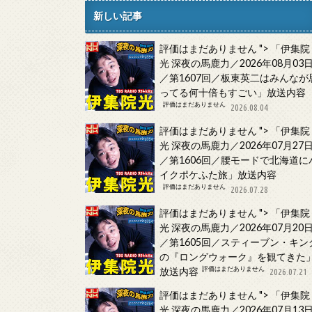
新しい記事
評価はまだありません
">
「伊集院
光 深夜の馬鹿力／2026年08月03
／第1607回／板東英二はみんなが
ってる何十倍もすごい」放送内容
評価はまだありません
2026.08.04
評価はまだありません
">
「伊集院
光 深夜の馬鹿力／2026年07月27
／第1606回／腰モードで北海道に
イクポケふた旅」放送内容
評価はまだありません
2026.07.28
評価はまだありません
">
「伊集院
光 深夜の馬鹿力／2026年07月20
／第1605回／スティーブン・キン
の『ロングウォーク』を観てきた
評価はまだありません
放送内容
2026.07.21
評価はまだありません
">
「伊集院
光 深夜の馬鹿力／2026年07月13