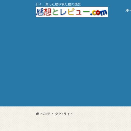
日々、買った物や観た物の感想
ホ
HOME
タグ : ライト