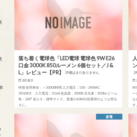
第
落ち着く電球色「LED電球 電球色 9W E26
第
口金 3000K 850ルーメン 6個セット／J &
L」レビュー【PR】
評価はまだありません
2021.08.31
年
特徴 使用寿命：＞30000時間 入力電圧：100－240VAC
特
50/60HZ 入力電流：0.16A 色温度：3000K 全光束：850lm ビーム
ー
2
角：200° 省エネ：標準サイズ。普通の60W白熱電球のような明る
な
さに…
す
家電
め
ー