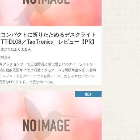
超コンパクトに折りたためるデスクライト
TT-DL08／TaoTronics」レビュー【PR】
評価はまだありません
2021.06.26
徴 タッチセンサーで三段階調光 目に優しいのナイトライトが一
間自動的電源オフ付け 調整できるアームで照明角度が広い 超薄
ランプヘッドとアルミニウム金属アーム、おしゃれなデザイン
品質なLEDライト、光度が均一であ…
生活