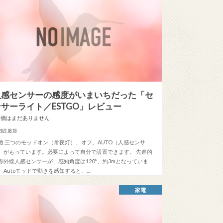
人感センサーの感度がいまいちだった「セ
ンサーライト／ESTGO」レビュー
評価はまだありません
2021.08.18
徴 三つのモッドオン（常夜灯）、オフ、AUTO（人感センサ
）がもっています。必要によって自分で設置できます。 先進的
赤外線人感センサーが、感知角度は120°、約3mとなっていま
。Autoモッドで動きを感知すると、…
家電