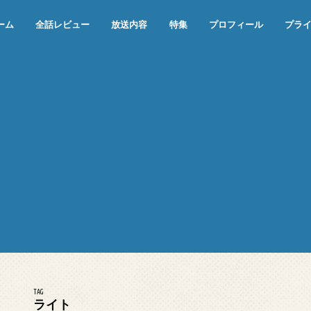
ーム
全話レビュー
放送内容
特集
プロフィール
プラ
めぞん一刻（漫画）
めぞん一刻（アニメ）
機動戦士ガンダム
ジョジョの奇妙な冒険 ダイヤモンド
寄生獣 セイの格率
この世の果てで恋を唄う少女YU-NO
この世の果てで恋を唄う少女YU-
江戸川乱歩の美女シリーズ＜中断＞
24 JAPAN＜中断＞
アメリカ横断ウルトラクイズ＜中断
稲垣早希のブログ旅＜中断＞
出川哲朗の充電させてもらえません
伊集院光 深夜の馬鹿力
ナインティナインのオールナイトニ
岡村隆史のオールナイトニッポン
ガンダム
めぞん一刻
バック・トゥ・ザ・フューチャー
は砕けない＜中断＞
NO（解説・考察）
＞
か？＜中断＞
ッポン
TAG
ライト