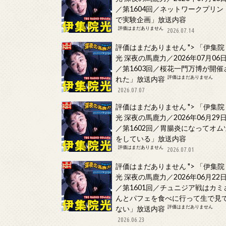
／第1604回／ネットワークプリン
で実験企画」放送内容
評価はまだありません
2026.07.14
評価はまだありません
">
「伊集院
光 深夜の馬鹿力／2026年07月06
／第1603回／桜花一門万博が開催
評価はまだありません
れた」放送内容
2026.07.07
評価はまだありません
">
「伊集院
光 深夜の馬鹿力／2026年06月29
／第1602回／胃腸炎になってオム
をしている」放送内容
評価はまだありません
2026.07.01
評価はまだありません
">
「伊集院
光 深夜の馬鹿力／2026年06月22
／第1601回／チュニジア戦はカミ
んとパフェを食べに行って生で見
評価はまだありません
ない」放送内容
2026.06.23