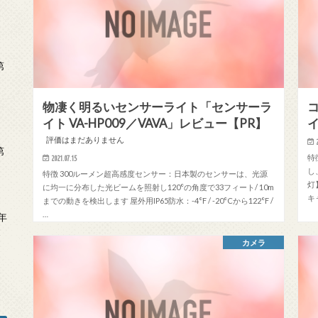
第
物凄く明るいセンサーライト「センサーラ
イト VA-HP009／VAVA」レビュー【PR】
イ
評価はまだありません
第
特
2021.07.15
し
特徴 300ルーメン超高感度センサー：日本製のセンサーは、光源
灯
に均一に分布した光ビームを照射し120°の角度で33フィート/ 10m
キ
までの動きを検出します 屋外用IP65防水：-4°F / -20°Cから122°F /
…
年
2
カメラ