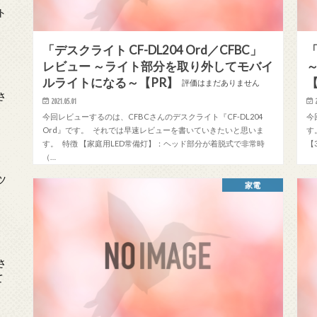
ト
「デスクライト CF-DL204 Ord／CFBC」
「
レビュー ～ライト部分を取り外してモバイ
日
ルライトになる～【PR】
【
評価はまだありません
さ
2021.05.01
今回レビューするのは、CFBCさんのデスクライト『CF-DL204
今
Ord』です。 それでは早速レビューを書いていきたいと思いま
す
す。 特徴 【家庭用LED常備灯】：ヘッド部分が着脱式で非常時
【
（…
日
ツ
家電
日
さ
て