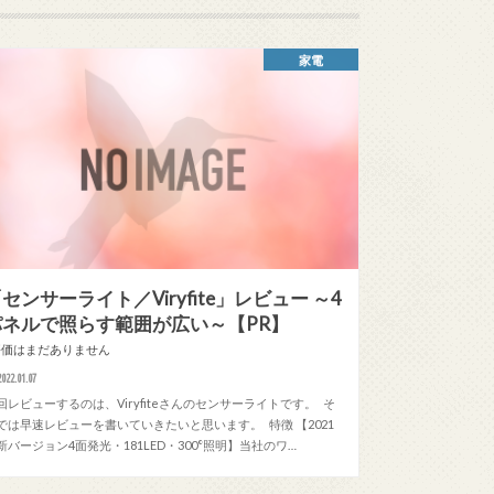
家電
センサーライト／Viryfite」レビュー ～4
パネルで照らす範囲が広い～【PR】
評価はまだありません
2022.01.07
回レビューするのは、Viryfiteさんのセンサーライトです。 そ
では早速レビューを書いていきたいと思います。 特徴 【2021
新バージョン4面発光・181LED・300°照明】当社のワ…