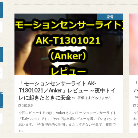
家電
「モーションセンサーライト AK-
「
T1301021／Anker」レビュー ～夜中トイ
レに起きたときに安全～
評価はまだありません
2022.09.24
今回レビューするのは、Ankerさんのモーションセンサーライト
今
『Eufy Lumi』です。 それでは早速レビューを書いていきたいと
れ
思います。 特徴 理想的な照明：まぶしすぎない光量で、夜間で
最
も…