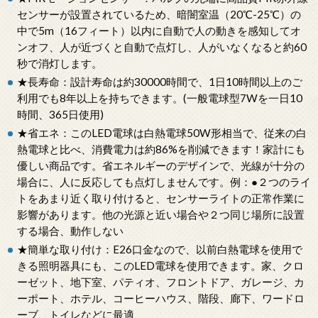
センサーが設置されているため、暗闇室温（20℃-25℃）の
中で5m（16フィート）以内に自動で人の動きを感知してオ
ンオフ、人が近づくと自動で点灯し、人がいなくなると約60
秒で消灯します。
★長寿命：設計寿命は約30000時間で、1日10時間以上のご
利用でも8年以上を持ちできます。(一般電球型7Wを一日10
時間、365日使用)
★省エネ：このLED電球は白熱電球50W形相当で、従来の白
熱電球と比べ、消費電力は約86%を削減できます！家計にも
優しい商品です。省エネルギーのデザインで、光線が十分の
場合に、人に反応しても点灯しませんです。例：●２つのライ
トをあまり近く取り付けると、センサーライトの正常作業に
影響があります。他の光源と近い場合や２つ同じ場所に設置
する場合、動作しない
★簡単な取り付け：E26口金なので、以前白熱電球を使用で
きる照明器具にも、このLED電球を使用できます。家、クロ
ーゼット、地下室、パティオ、フロントドア、ガレージ、カ
ーポート、ホテル、コーヒーハウス、階段、廊下、ワードロ
ーブ、トイレなどに最適