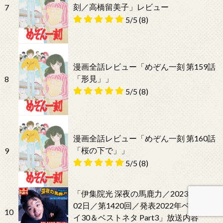
刻／高橋留美子」レビュー
7
5/5
(8)
漫画全話レビュー「めぞん一刻 第159話
「形見」」
8
5/5
(8)
漫画全話レビュー「めぞん一刻 第160話
「桜の下で」」
9
5/5
(8)
「伊集院光 深夜の馬鹿力／2023年01月
02日／第1420回／発表2022年ベストバ
10
イ30＆ベストネタ Part3」放送内容