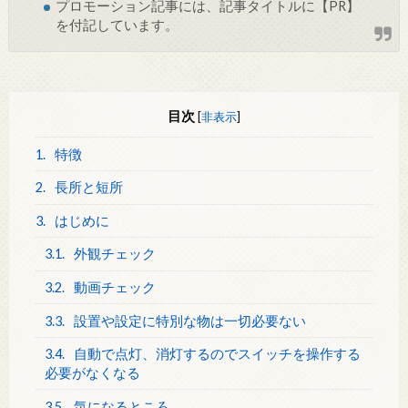
プロモーション記事には、記事タイトルに【PR】
を付記しています。
目次
[
非表示
]
1.
特徴
2.
長所と短所
3.
はじめに
3.1.
外観チェック
3.2.
動画チェック
3.3.
設置や設定に特別な物は一切必要ない
3.4.
自動で点灯、消灯するのでスイッチを操作する
必要がなくなる
3.5.
気になるところ