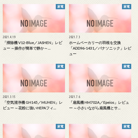
家電
家電
2021.4.19
2021.7.3
「掃除機 V12-Blue／JASHEN」レビ
ホームベーカリーの羽根を交換
ュー ～操作が簡単で静か～…
「ADD96-1431／パナソニック」レビ
ュー
家電
家電
2021.3.15
2021.7.6
「空気清浄機 GH145／MUHEN」レ
「扇風機 HM702A／Epeios」レビュ
ビュー ～花粉に強いHEPAフィ…
ー ～小さいながら扇風機とサ…
家電
家電