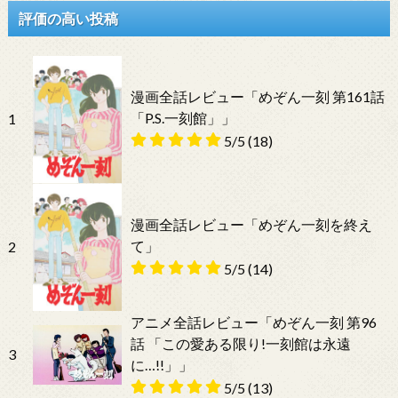
評価の高い投稿
漫画全話レビュー「めぞん一刻 第161話
「P.S.一刻館」」
1
5/5
(18)
漫画全話レビュー「めぞん一刻を終え
て」
2
5/5
(14)
アニメ全話レビュー「めぞん一刻 第96
話 「この愛ある限り!一刻館は永遠
3
に…!!」」
5/5
(13)