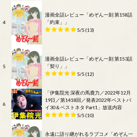
漫画全話レビュー「めぞん一刻 第158話
「約束」」
4
5/5
(13)
漫画全話レビュー「めぞん一刻 第153話
「契り」」
5
5/5
(12)
「伊集院光 深夜の馬鹿力／2022年12月
19日／第1418回／発表2022年ベストバ
6
イ30＆ベストネタ Part1」放送内容
5/5
(10)
永遠に語り継がれるラブコメ「めぞん一