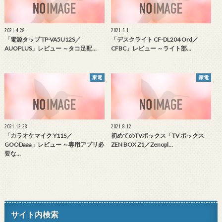
2021.4.28
2021.5.1
「電源タップ TP-VA5U12S／
「デスクライト CF-DL204 Ord／
AUOPLUS」レビュー ～タコ足配…
CFBC」レビュー ～ライト部…
家電
家電
2021.12.28
2021.8.12
「カラオケマイク Y11S／
初めてのTVボックス「TV ボックス
GOODaaa」レビュー ～専用アプリ必
ZEN BOX Z1／Zenopl…
要な…
サイト内検索