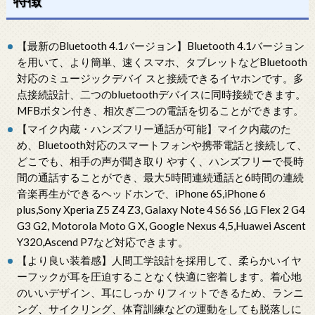
【最新のBluetooth 4.1バージョン】Bluetooth 4.1バージョン
を用いて、より簡単、速くスマホ、タブレットなどBluetooth
対応のミュージックデバイ スと接続できるイヤホンです。多
点接続設計、二つのbluetoothデバイスに同時接続できます。
MFBボタン付き、相次ぎ二つの電話を切ることができます。
【マイク内蔵・ハンズフリー通話が可能】マイク内蔵のた
め、Bluetooth対応のスマートフォンや携帯電話と接続して、
どこでも、相手の声が聞き取り やすく、ハンズフリーで長時
間の通話することができ、最大5時間連続通話と6時間の連続
音楽再生ができるヘッドホンで、iPhone 6S,iPhone 6
plus,Sony Xperia Z5 Z4 Z3, Galaxy Note 4 S6 S6 ,LG Flex 2 G4
G3 G2, Motorola Moto G X, Google Nexus 4,5,Huawei Ascent
Y320,Ascend P7など対応できます。
【より良い装着感】人間工学設計を採用して、柔らかいイヤ
ーフックが耳を圧迫することなく快適に密着します。着心地
のいいデザイン、耳にしっか りフィットできるため、ランニ
ング、サイクリング、体育訓練などの運動をしても脱落しに