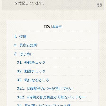
を付記しています。
目次
[
非表示
]
1.
特徴
2.
長所と短所
3.
はじめに
3.1.
外観チェック
3.2.
動画チェック
3.3.
気になるところ
3.3.1.
USB端子カバーが開けづらい
3.3.2.
6時間の音楽再生が可能なバッテリー
3.4.
耳が痛くならないフィット感