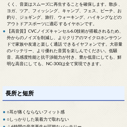
くく、音楽はスムーズに再生することを確保します。散歩 、
ヨガ、ツア、フィッシング、キャンプ、フェス、ピーチ、お
釣り、ジョギング、旅行、ウォーキング、ハイキングなどの
アウトドアスポーツに適応 するイヤホンです。
【高音質】CVCノイズキャンセル6.0技術が搭載されるため、
外からのノイズを削減し、よりクリアのマイクロホンサウン
ドで家族や友達と楽しく通話 できるイヤフォンです。大容量
のバッテリー、より優れた音質を楽しんでください。低騒
音、高感度性能と抗干渉能力が付き、豊か低音にしても、鮮
明な高音にし ても、NC-300は全て実現できます。
長所と短所
○耳が痛くならないフィット感
○しっかりした装着力で取れない
△6時間の音楽再生が可能なバッテリー