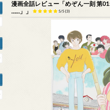
漫画全話レビュー「めぞん一刻 第01
……」」
5/5
(3)