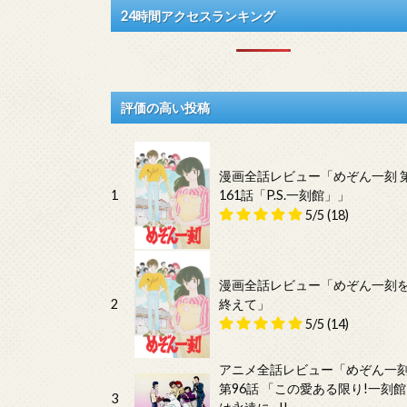
24時間アクセスランキング
評価の高い投稿
漫画全話レビュー「めぞん一刻 
1
161話「P.S.一刻館」」
5/5
(18)
漫画全話レビュー「めぞん一刻
2
終えて」
5/5
(14)
アニメ全話レビュー「めぞん一
第96話 「この愛ある限り!一刻館
3