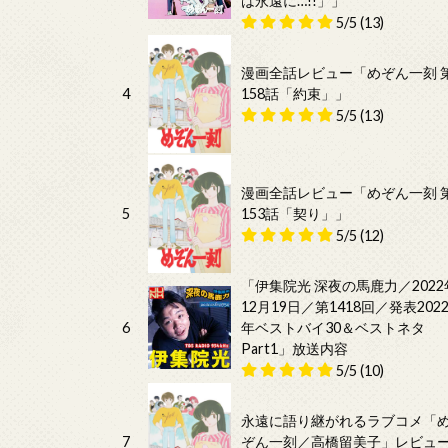
は永遠に…!!」」
5/5
(13)
漫画全話レビュー「めぞん一刻 
4
158話「約束」」
5/5
(13)
漫画全話レビュー「めぞん一刻 
5
153話「契り」」
5/5
(12)
「伊集院光 深夜の馬鹿力／2022
12月19日／第1418回／発表202
6
年ベストバイ30＆ベストネタ
Part1」放送内容
5/5
(10)
永遠に語り継がれるラブコメ「
7
ぞん一刻／高橋留美子」レビュ