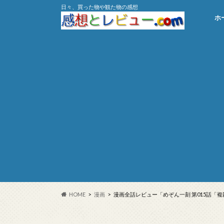
日々、買った物や観た物の感想
ホ
HOME
漫画
漫画全話レビュー「めぞん一刻 第015話「複