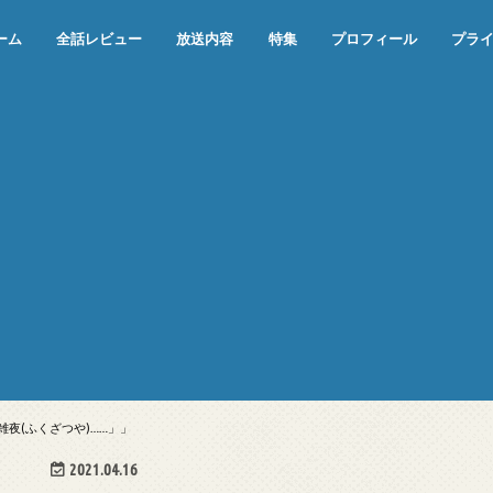
ーム
全話レビュー
放送内容
特集
プロフィール
プラ
めぞん一刻（漫画）
めぞん一刻（アニメ）
機動戦士ガンダム
ジョジョの奇妙な冒険 ダイヤモンド
寄生獣 セイの格率
この世の果てで恋を唄う少女YU-NO
この世の果てで恋を唄う少女YU-
江戸川乱歩の美女シリーズ＜中断＞
24 JAPAN＜中断＞
アメリカ横断ウルトラクイズ＜中断
稲垣早希のブログ旅＜中断＞
出川哲朗の充電させてもらえません
伊集院光 深夜の馬鹿力
ナインティナインのオールナイトニ
岡村隆史のオールナイトニッポン
ガンダム
めぞん一刻
バック・トゥ・ザ・フューチャー
は砕けない＜中断＞
NO（解説・考察）
＞
か？＜中断＞
ッポン
雑夜(ふくざつや)……」」
2021.04.16