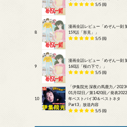
5/5
(8)
漫画全話レビュー「めぞん一刻 
8
159話「形見」」
5/5
(8)
漫画全話レビュー「めぞん一刻 
9
160話「桜の下で」」
5/5
(8)
「伊集院光 深夜の馬鹿力／2023
01月02日／第1420回／発表202
10
年ベストバイ30＆ベストネタ
Part3」放送内容
5/5
(8)