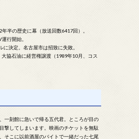
22年半の歴史に幕（放送回数6417回）。
GV運行開始。
がソウルに決定。名古屋市は招致に失敗。
、大協石油に経営権譲渡（1989年10月、コス
、一刻館に急いで帰る五代君。ところが目の
目撃してしまいます。映画のチケットを無駄
、そこに以前酒屋のバイトで一緒だった七尾