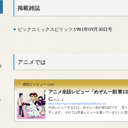
掲載雑誌
ビックコミックスピリッツ 1981年09月30日号
」
アニメでは
内
感想とレビュー.com
アニメ全話レビュー「めぞん一刻 第1
に…」」
を
http://kansou-review.com/maisonikkoku-12
今回レビューするのは、めぞん一刻の第12話です。 思
手します。 それでは早速レビューを書いていきたいと思
色のマーカーで、ネタバレの始まりと終わりを注意しま
ください。 あらすじ映画のチケットが2枚購入し、響
トに出かけてしまいます。そこで公衆電話から坂本を...