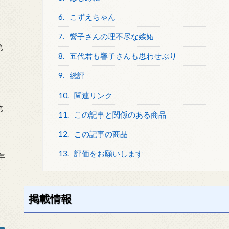
6.
こずえちゃん
7.
響子さんの理不尽な嫉妬
第
8.
五代君も響子さんも思わせぶり
9.
総評
10.
関連リンク
第
11.
この記事と関係のある商品
12.
この記事の商品
13.
評価をお願いします
年
2
掲載情報