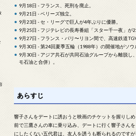
9月18日 - フランス、死刑を廃止。
放
9月21日 - ベリーズ独立。
9月23日 - セ・リーグで巨人が4年ぶりに優勝。
9月25日 - フジテレビの長寿番組「スター千一夜」が
9月27日 - フランス・パリ〜リヨン間で、高速鉄道T
タ
9月30日 - 第24回夏季五輪（1988年）の開催地
9月30日 - アジア共石が共同石油グループから離脱し
モ石油と合併）。
念
容
あらすじ
響子さんをデートに誘おうと映画のチケットを握りしめ
前で三鷹さんの車に乗り込み、デートに行く響子さんを
にしたくない五代君は、友人を誘うも断られるのですが