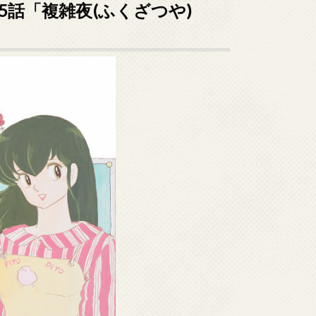
5話「複雑夜(ふくざつや)