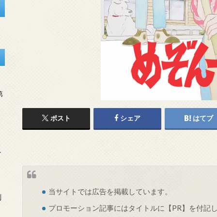
第
ポスト
シェア
はてブ
を
当サイトでは
広告
を掲載しています。
刻
プロモーション記事にはタイトルに【PR】を付記