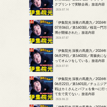
クプリントで実験企画」放送内容
2026.07.14
「伊集院光 深夜の馬鹿力／2026年
07月06日／第1603回／桜花一門万
博が開催された」放送内容
2026.07.07
「伊集院光 深夜の馬鹿力／2026年
06月29日／第1602回／胃腸炎にな
ってオムツをしている」放送内容
2026.07.01
「伊集院光 深夜の馬鹿力／2026年
06月22日／第1601回／チュニジア
戦はカミさんとパフェを食べに行
て生で見てない」放送内容
2026.06.23
「伊集院光 深夜の馬鹿力／2026年