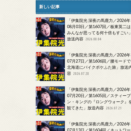
新しい記事
「伊集院光 深夜の馬鹿力／2026年
08月03日／第1607回／板東英二は
みんなが思ってる何十倍もすごい
放送内容
2026.08.04
「伊集院光 深夜の馬鹿力／2026年
07月27日／第1606回／腰モードで
北海道にバイクポケふた旅」放送
容
2026.07.28
「伊集院光 深夜の馬鹿力／2026年
07月20日／第1605回／スティーブ
ン・キングの『ロングウォーク』
観てきた」放送内容
2026.07.21
「伊集院光 深夜の馬鹿力／2026年
07月13日／第1604回／ネットワー