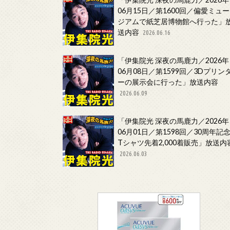
06月15日／第1600回／偏愛ミュー
ジアムで紙芝居博物館へ行った」
送内容
2026.06.16
「伊集院光 深夜の馬鹿力／2026年
06月08日／第1599回／3Dプリン
ーの展示会に行った」放送内容
2026.06.09
「伊集院光 深夜の馬鹿力／2026年
06月01日／第1598回／30周年記
Tシャツ先着2,000着販売」放送内
2026.06.03