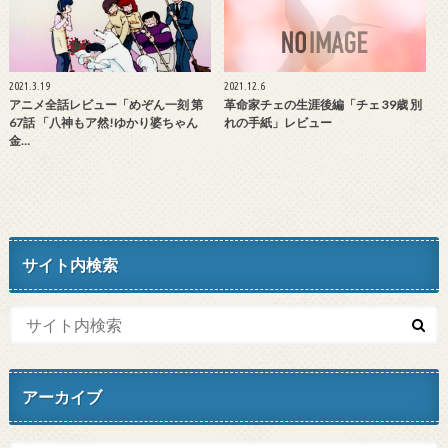
2021.3.19
2021.12.6
アニメ全話レビュー「めぞん一刻 第
革命家チェの生涯後編「チェ 39歳 別
67話 「八神もア然!ゆかり婆ちゃん
れの手紙」レビュー
金…
サイト内検索
アーカイブ