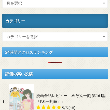
カテゴリー
24時間アクセスランキング
評価の高い投稿
漫画全話レビュー「めぞん一刻 第161話
「P.S.一刻館」」
1
5/5
(18)