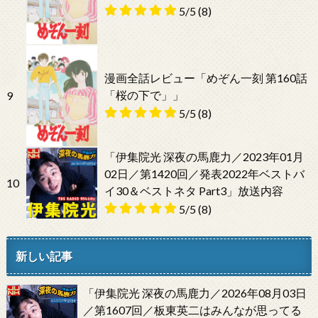
5/5
(8)
漫画全話レビュー「めぞん一刻 第160話
「桜の下で」」
9
5/5
(8)
「伊集院光 深夜の馬鹿力／2023年01月
02日／第1420回／発表2022年ベストバ
10
イ30＆ベストネタ Part3」放送内容
5/5
(8)
新しい記事
「伊集院光 深夜の馬鹿力／2026年08月03日
／第1607回／板東英二はみんなが思ってる