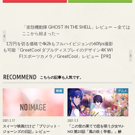
「攻殻機動隊 GHOST IN THE SHELL」レビュー ～全ては
ここから始まった～
1万円を切る価格で4k2kもフルハイビジョンの60fps撮影
も可能「GreatCool ダブルディスプレイのデザイン4K WI
FIスポーツカメラ／GreatCool」レビュー【PR】
RECOMMEND
こちらの記事も人気です。
映画
アニメ
2021.2.17
2021.5.5
スイーツ映画だけど「ブリジット・
「この世の果てで恋を唄う少女YU-
ジョーンズの日記」レビュー
NO 第23話「風の吹く帝都」」解