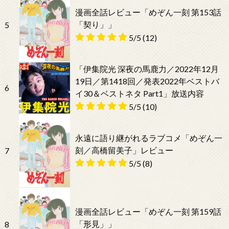
漫画全話レビュー「めぞん一刻 第153話
「契り」」
5
5/5
(12)
「伊集院光 深夜の馬鹿力／2022年12月
19日／第1418回／発表2022年ベストバ
6
イ30＆ベストネタ Part1」放送内容
5/5
(10)
永遠に語り継がれるラブコメ「めぞん一
刻／高橋留美子」レビュー
7
5/5
(8)
漫画全話レビュー「めぞん一刻 第159話
「形見」」
8