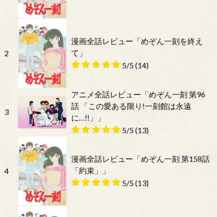
漫画全話レビュー「めぞん一刻を終え
て」
2
5/5
(14)
アニメ全話レビュー「めぞん一刻 第96
話 「この愛ある限り!一刻館は永遠
3
に…!!」」
5/5
(13)
漫画全話レビュー「めぞん一刻 第158話
「約束」」
4
5/5
(13)