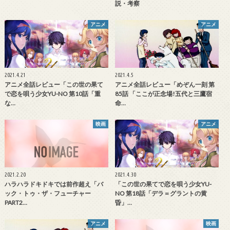
説・考察
アニメ
アニメ
2021.4.21
2021.4.5
アニメ全話レビュー「この世の果て
アニメ全話レビュー「めぞん一刻 第
で恋を唄う少女YU-NO 第10話「重
85話 「ここが正念場!五代と三鷹宿
な…
命…
映画
アニメ
2021.2.20
2021.4.30
ハラハラドキドキでは前作超え「バ
「この世の果てで恋を唄う少女YU-
ック・トゥ・ザ・フューチャー
NO 第18話「デラ＝グラントの黄
PART2…
昏」…
アニメ
映画