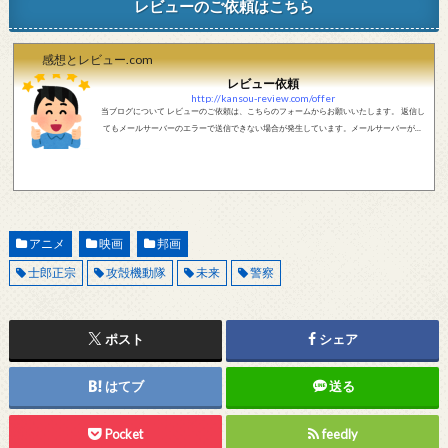
レビューのご依頼はこちら
感想とレビュー.com
レビュー依頼
http://kansou-review.com/offer
当ブログについて レビューのご依頼は、こちらのフォームからお願いいたします。 返信し
てもメールサーバーのエラーで送信できない場合が発生しています。メールサーバーが正
しく動作しているかどうか、メールアドレスが正しいかどうか、ご確認をお願いします。
現在確認できている、送信エラーになるメールサーバー以下になります。 @foxmail.com 上
記メールサーバーをお使いで、こちらから返信がない場合、他のメールサーバー、メール
アドレスから連絡をお願いします。 レビュー依頼
アニメ
映画
邦画
士郎正宗
攻殻機動隊
未来
警察
ポスト
シェア
はてブ
送る
Pocket
feedly