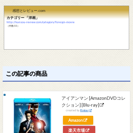
感想とレビュー.com
カテゴリー 「洋画」
http://kansou-review.com/category/foreign-movie
（件数:55）
この記事の商品
アイアンマン [AmazonDVDコレ
クション] [Blu-ray]
created by
Rinker
Amazon
楽天市場