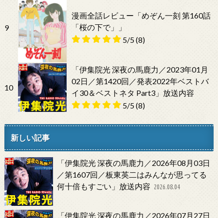
漫画全話レビュー「めぞん一刻 第160話
「桜の下で」」
9
5/5
(8)
「伊集院光 深夜の馬鹿力／2023年01月
02日／第1420回／発表2022年ベストバ
10
イ30＆ベストネタ Part3」放送内容
5/5
(8)
新しい記事
「伊集院光 深夜の馬鹿力／2026年08月03日
／第1607回／板東英二はみんなが思ってる
何十倍もすごい」放送内容
2026.08.04
「伊集院光 深夜の馬鹿力／2026年07月27日