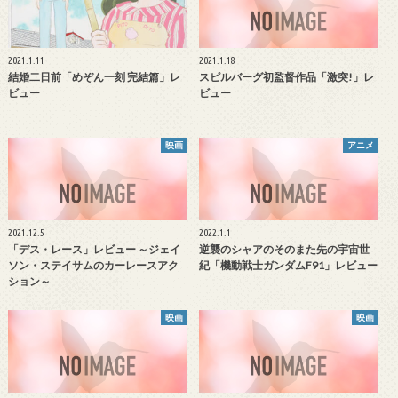
2021.1.11
2021.1.18
結婚二日前「めぞん一刻 完結篇」レ
スピルバーグ初監督作品「激突!」レ
ビュー
ビュー
映画
アニメ
2021.12.5
2022.1.1
「デス・レース」レビュー ～ジェイ
逆襲のシャアのそのまた先の宇宙世
ソン・ステイサムのカーレースアク
紀「機動戦士ガンダムF91」レビュー
ション～
映画
映画