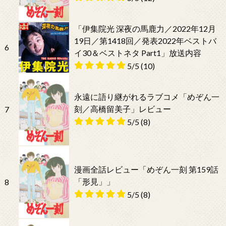
「伊集院光 深夜の馬鹿力／2022年12月
19日／第1418回／発表2022年ベストバ
6
イ30＆ベストネタ Part1」放送内容
5/5
(10)
永遠に語り継がれるラブコメ「めぞん一
刻／高橋留美子」レビュー
7
5/5
(8)
漫画全話レビュー「めぞん一刻 第159話
「形見」」
8
5/5
(8)