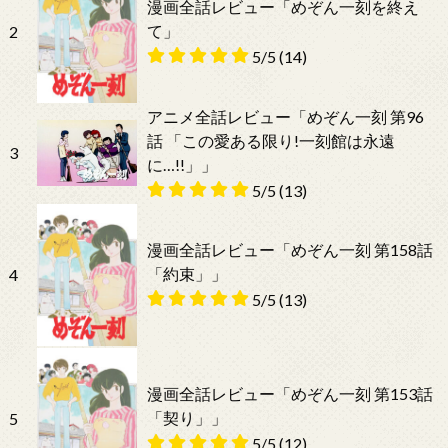
漫画全話レビュー「めぞん一刻を終え
て」
2
5/5
(14)
アニメ全話レビュー「めぞん一刻 第96
話 「この愛ある限り!一刻館は永遠
3
に…!!」」
5/5
(13)
漫画全話レビュー「めぞん一刻 第158話
「約束」」
4
5/5
(13)
漫画全話レビュー「めぞん一刻 第153話
「契り」」
5
5/5
(12)