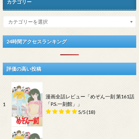
カテゴリー
24時間アクセスランキング
評価の高い投稿
漫画全話レビュー「めぞん一刻 第161話
「P.S.一刻館」」
1
5/5
(18)