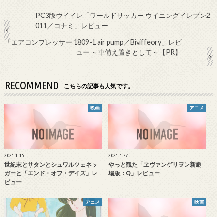
PC3版ウイイレ「ワールドサッカー ウイニングイレブン2
011／コナミ」レビュー
「エアコンプレッサー 1809-1 air pump／Biviffeory」レビ
ュー ～車備え置きとして～【PR】
RECOMMEND
こちらの記事も人気です。
映画
アニメ
2021.1.15
2021.1.27
世紀末とサタンとシュワルツェネッ
やっと観た「ヱヴァンゲリヲン新劇
ガーと「エンド・オブ・デイズ」レ
場版：Q」レビュー
ビュー
アニメ
映画