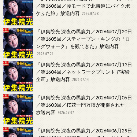
／第1606回／腰モードで北海道にバイクポ
ケふた旅」放送内容
2026.07.28
「伊集院光 深夜の馬鹿力／2026年07月20日
／第1605回／スティーブン・キングの『ロ
ングウォーク』を観てきた」放送内容
2026.07.21
「伊集院光 深夜の馬鹿力／2026年07月13日
／第1604回／ネットワークプリントで実験
企画」放送内容
2026.07.14
「伊集院光 深夜の馬鹿力／2026年07月06日
／第1603回／桜花一門万博が開催された」
放送内容
2026.07.07
「伊集院光 深夜の馬鹿力／2026年06月29日