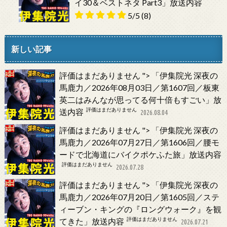
イ30＆ベストネタ Part3」放送内容
5/5
(8)
新しい記事
評価はまだありません
">
「伊集院光 深夜の
馬鹿力／2026年08月03日／第1607回／板東
英二はみんなが思ってる何十倍もすごい」放
評価はまだありません
送内容
2026.08.04
評価はまだありません
">
「伊集院光 深夜の
馬鹿力／2026年07月27日／第1606回／腰モ
ードで北海道にバイクポケふた旅」放送内容
評価はまだありません
2026.07.28
評価はまだありません
">
「伊集院光 深夜の
馬鹿力／2026年07月20日／第1605回／ステ
ィーブン・キングの『ロングウォーク』を観
評価はまだありません
てきた」放送内容
2026.07.21