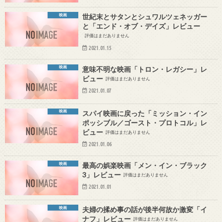
映画
世紀末とサタンとシュワルツェネッガー
と「エンド・オブ・デイズ」レビュー
評価はまだありません
2021.01.15
映画
意味不明な映画「トロン・レガシー」レ
ビュー
評価はまだありません
2021.01.07
映画
スパイ映画に戻った「ミッション・イン
ポッシブル／ゴースト・プロトコル」レ
ビュー
評価はまだありません
2021.01.06
映画
最高の娯楽映画「メン・イン・ブラック
3」レビュー
評価はまだありません
2021.01.01
映画
夫婦の揉め事の話が後半何故か激変「イ
ナフ」レビュー
評価はまだありません