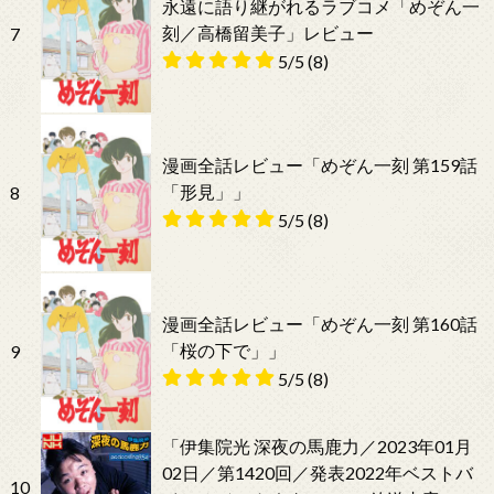
永遠に語り継がれるラブコメ「めぞん一
刻／高橋留美子」レビュー
7
5/5
(8)
漫画全話レビュー「めぞん一刻 第159話
「形見」」
8
5/5
(8)
漫画全話レビュー「めぞん一刻 第160話
「桜の下で」」
9
5/5
(8)
「伊集院光 深夜の馬鹿力／2023年01月
02日／第1420回／発表2022年ベストバ
10