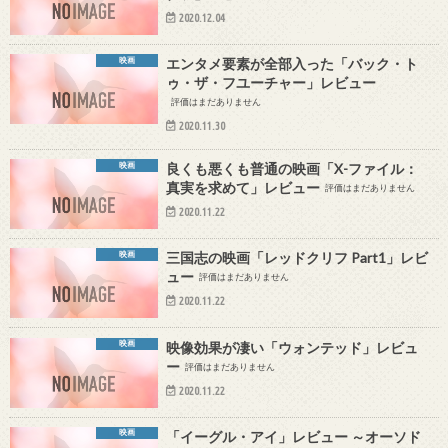
2020.12.04
映画
エンタメ要素が全部入った「バック・ト
ゥ・ザ・フユーチャー」レビュー
評価はまだありません
2020.11.30
映画
良くも悪くも普通の映画「X-ファイル：
真実を求めて」レビュー
評価はまだありません
2020.11.22
映画
三国志の映画「レッドクリフ Part1」レビ
ュー
評価はまだありません
2020.11.22
映画
映像効果が凄い「ウォンテッド」レビュ
ー
評価はまだありません
2020.11.22
映画
「イーグル・アイ」レビュー ～オーソド