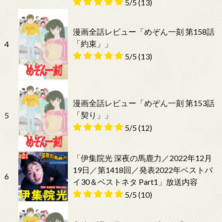
5/5
(13)
漫画全話レビュー「めぞん一刻 第158話
「約束」」
4
5/5
(13)
漫画全話レビュー「めぞん一刻 第153話
「契り」」
5
5/5
(12)
「伊集院光 深夜の馬鹿力／2022年12月
19日／第1418回／発表2022年ベストバ
6
イ30＆ベストネタ Part1」放送内容
5/5
(10)