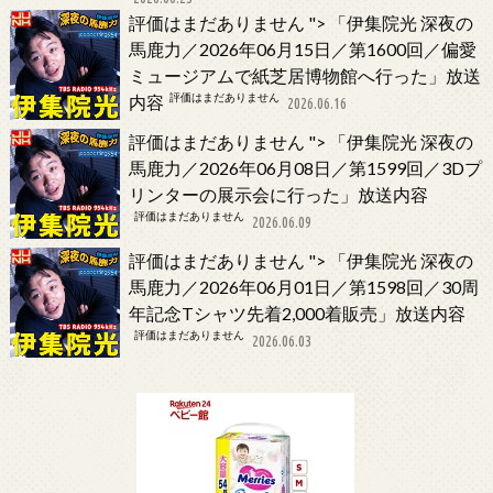
評価はまだありません
">
「伊集院光 深夜の
馬鹿力／2026年06月15日／第1600回／偏愛
ミュージアムで紙芝居博物館へ行った」放送
評価はまだありません
内容
2026.06.16
評価はまだありません
">
「伊集院光 深夜の
馬鹿力／2026年06月08日／第1599回／3Dプ
リンターの展示会に行った」放送内容
評価はまだありません
2026.06.09
評価はまだありません
">
「伊集院光 深夜の
馬鹿力／2026年06月01日／第1598回／30周
年記念Tシャツ先着2,000着販売」放送内容
評価はまだありません
2026.06.03