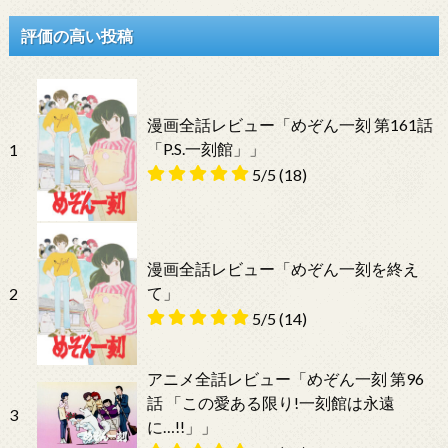
評価の高い投稿
漫画全話レビュー「めぞん一刻 第161話
「P.S.一刻館」」
1
5/5
(18)
漫画全話レビュー「めぞん一刻を終え
て」
2
5/5
(14)
アニメ全話レビュー「めぞん一刻 第96
話 「この愛ある限り!一刻館は永遠
3
に…!!」」