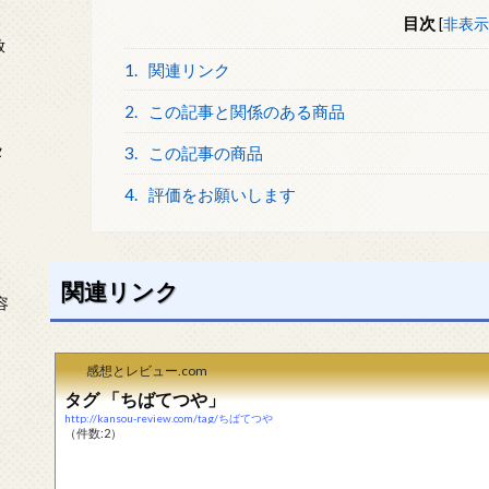
目次
[
非表示
放
1.
関連リンク
2.
この記事と関係のある商品
タ
3.
この記事の商品
4.
評価をお願いします
念
関連リンク
容
感想とレビュー.com
タグ 「ちばてつや」
http://kansou-review.com/tag/ちばてつや
（件数:2）