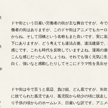
第
ドヤ街という日雇い労働者の街が主な舞台ですが、今で
働者の街はありますが、このドヤ街はアニメでもカーロ
からね。そして泪橋という名称もまた良いです。実に哀
下にありますが、どう考えても違法占拠、違法建築で、
第
感じです。これも時代を反映していますよね。漫画の連載
こんな感じだったんでしょうね。それでも強く元気に生
白く、強いなと感動したりしてそこにドラマ性を見出せ
年
2
ドヤ街は今で言うと底辺、負け組、どん底ですが、矢吹
に捨てられた孤児であり、孤児院から幼少の頃に脱走し
め
り子供の頃からのホームレス、日雇いな訳です。アニメ
ー