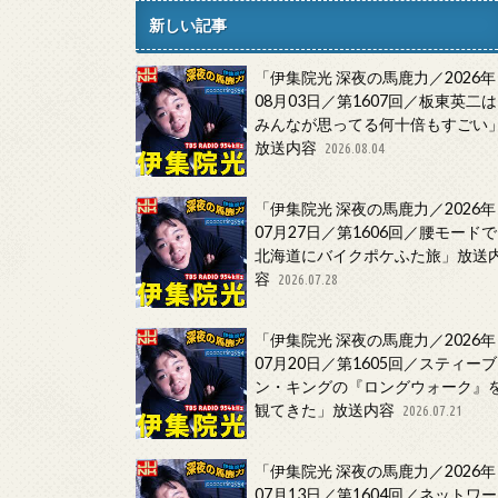
新しい記事
「伊集院光 深夜の馬鹿力／2026年
08月03日／第1607回／板東英二は
みんなが思ってる何十倍もすごい
放送内容
2026.08.04
「伊集院光 深夜の馬鹿力／2026年
07月27日／第1606回／腰モードで
北海道にバイクポケふた旅」放送
容
2026.07.28
「伊集院光 深夜の馬鹿力／2026年
07月20日／第1605回／スティーブ
ン・キングの『ロングウォーク』
観てきた」放送内容
2026.07.21
「伊集院光 深夜の馬鹿力／2026年
07月13日／第1604回／ネットワー