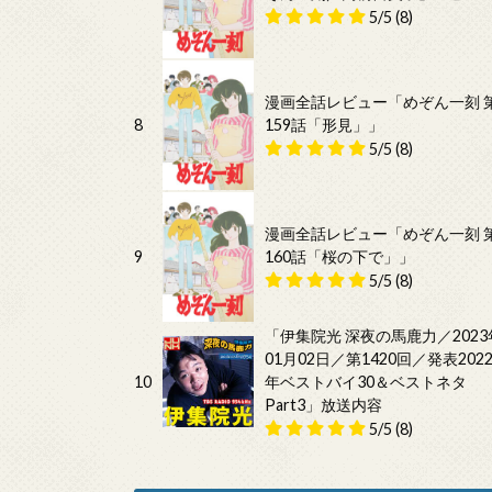
5/5
(8)
漫画全話レビュー「めぞん一刻 
8
159話「形見」」
5/5
(8)
漫画全話レビュー「めぞん一刻 
9
160話「桜の下で」」
5/5
(8)
「伊集院光 深夜の馬鹿力／2023
01月02日／第1420回／発表202
10
年ベストバイ30＆ベストネタ
Part3」放送内容
5/5
(8)