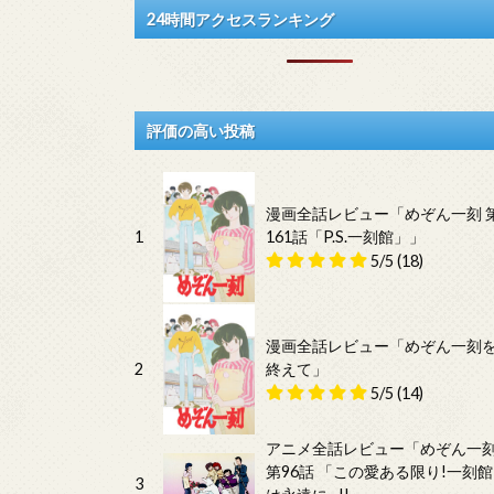
24時間アクセスランキング
評価の高い投稿
漫画全話レビュー「めぞん一刻 
1
161話「P.S.一刻館」」
5/5
(18)
漫画全話レビュー「めぞん一刻
2
終えて」
5/5
(14)
アニメ全話レビュー「めぞん一
第96話 「この愛ある限り!一刻館
3