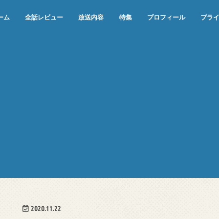
ーム
全話レビュー
放送内容
特集
プロフィール
プラ
めぞん一刻（漫画）
めぞん一刻（アニメ）
機動戦士ガンダム
ジョジョの奇妙な冒険 ダイヤモンド
寄生獣 セイの格率
この世の果てで恋を唄う少女YU-NO
この世の果てで恋を唄う少女YU-
江戸川乱歩の美女シリーズ＜中断＞
24 JAPAN＜中断＞
アメリカ横断ウルトラクイズ＜中断
稲垣早希のブログ旅＜中断＞
出川哲朗の充電させてもらえません
伊集院光 深夜の馬鹿力
ナインティナインのオールナイトニ
岡村隆史のオールナイトニッポン
ガンダム
めぞん一刻
バック・トゥ・ザ・フューチャー
は砕けない＜中断＞
NO（解説・考察）
＞
か？＜中断＞
ッポン
2020.11.22