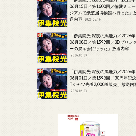
06月15日／第1600回／偏愛ミュー
ジアムで紙芝居博物館へ行った」
送内容
2026.06.16
「伊集院光 深夜の馬鹿力／2026年
06月08日／第1599回／3Dプリン
ーの展示会に行った」放送内容
2026.06.09
「伊集院光 深夜の馬鹿力／2026年
06月01日／第1598回／30周年記
Tシャツ先着2,000着販売」放送内
2026.06.03