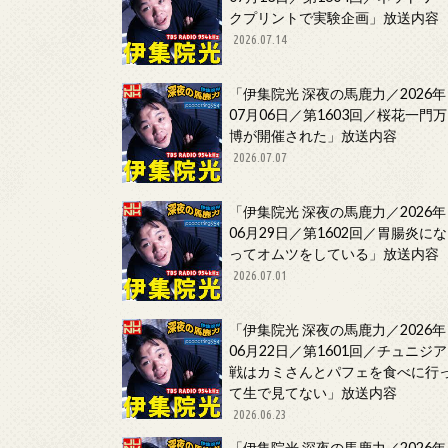
クプリントで実験企画」放送内容
2026.07.14
「伊集院光 深夜の馬鹿力／2026年
07月06日／第1603回／桜花一門万
博が開催された」放送内容
2026.07.07
「伊集院光 深夜の馬鹿力／2026年
06月29日／第1602回／胃腸炎にな
ってオムツをしている」放送内容
2026.07.01
「伊集院光 深夜の馬鹿力／2026年
06月22日／第1601回／チュニジア
戦はカミさんとパフェを食べに行
て生で見てない」放送内容
2026.06.23
「伊集院光 深夜の馬鹿力／2026年