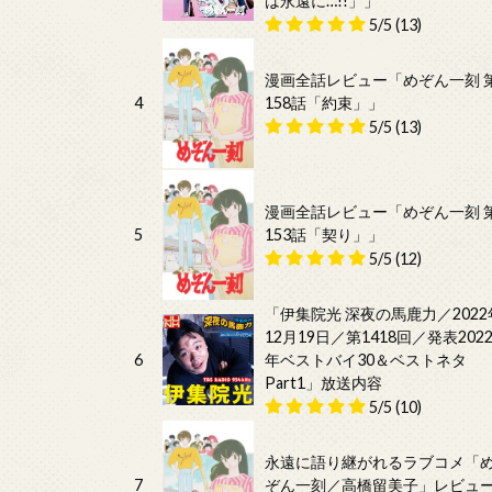
は永遠に…!!」」
5/5
(13)
漫画全話レビュー「めぞん一刻 
4
158話「約束」」
5/5
(13)
漫画全話レビュー「めぞん一刻 
5
153話「契り」」
5/5
(12)
「伊集院光 深夜の馬鹿力／2022
12月19日／第1418回／発表202
6
年ベストバイ30＆ベストネタ
Part1」放送内容
5/5
(10)
永遠に語り継がれるラブコメ「
7
ぞん一刻／高橋留美子」レビュ