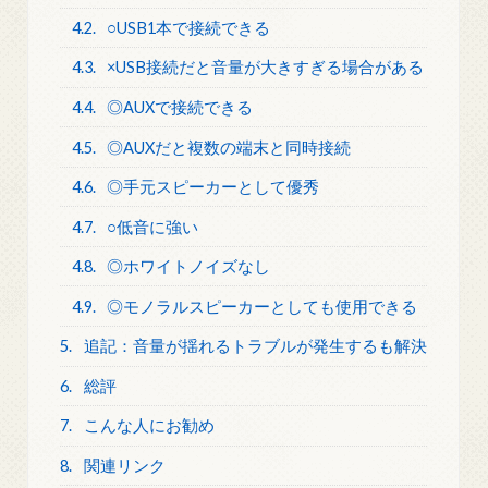
4.2.
○USB1本で接続できる
4.3.
×USB接続だと音量が大きすぎる場合がある
4.4.
◎AUXで接続できる
4.5.
◎AUXだと複数の端末と同時接続
4.6.
◎手元スピーカーとして優秀
4.7.
○低音に強い
4.8.
◎ホワイトノイズなし
4.9.
◎モノラルスピーカーとしても使用できる
5.
追記：音量が揺れるトラブルが発生するも解決
6.
総評
7.
こんな人にお勧め
8.
関連リンク