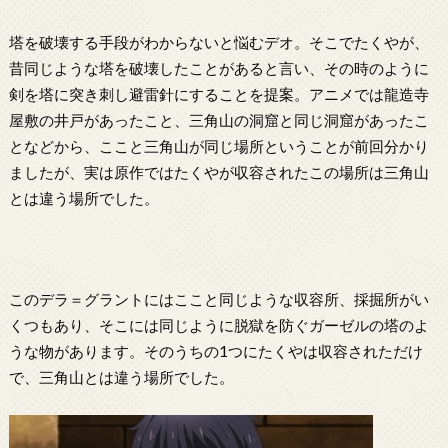
塔を破壊する手段がわからないと悩むデオ。そこでたくやが、
昔同じような塔を破壊したことがあると言い、その時のように
剣を塔に突き刺し避雷針にすることを提案。アニメでは龍造寺
屋敷の井戸があったこと、三角山の洞窟と同じ洞窟があったこ
となどから、ここと三角山が同じ場所ということが前回分かり
ましたが、実は原作ではたくやが収容されたこの場所は三角山
とは違う場所でした。
このデラ＝グラントにはここと同じような収容所、採掘所がい
くつもあり、そこには同じように脱獄を防ぐガーゼルの塔のよ
うな物があります。そのうちの1つにたくやは収容されただけ
で、三角山とは違う場所でした。