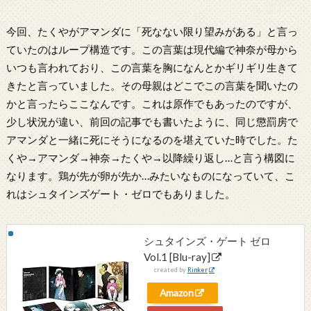
今回、たくやがアマンダに「死なない限り望みがある」と言っ
ていたのはループ構造です。この言葉は現代編で神奈が母から
いつも言われており、この言葉を胸になんとかギリギリ生きて
きたと言っていました。その母親はどこでこの言葉を聞いたの
かと言ったらここなんです。これは原作でもあったのですが、
少し状況が違い、前回の記事でも書いたように、同じ懲罰房で
アマンダと一緒に死にそうになるのを堪えていた時でした。た
くや→アマンダ→神奈→たくや→以降繰り返し…と言う構図に
なります。鶏が先が卵が先か…みたいなものになっていて、こ
れはシュタインズゲート・ゼロでもありました。
シュタインズ・ゲート ゼロ
Vol.1 [Blu-ray]
created by
Rinker
Amazon