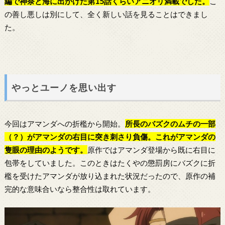
編で神奈と海に出かけた第15話くらいアニオリ満載でした。
こ
の善し悪しは別にして、全く新しい話を見ることはできまし
た。
やっとユーノを思い出す
今回はアマンダへの折檻から開始。
所長のバズクのムチの一部
（？）がアマンダの右目に突き刺さり負傷。これがアマンダの
隻眼の理由のようです。
原作ではアマンダ登場から既に右目に
包帯をしていました。このときはたくやの懲罰房にバズクに折
檻を受けたアマンダが放り込まれた状況だったので、原作の補
完的な意味合いなら整合性は取れています。