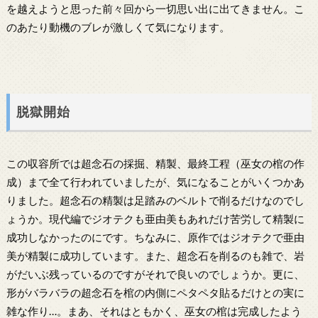
を越えようと思った前々回から一切思い出に出てきません。こ
のあたり動機のブレが激しくて気になります。
脱獄開始
この収容所では超念石の採掘、精製、最終工程（巫女の棺の作
成）まで全て行われていましたが、気になることがいくつかあ
りました。超念石の精製は足踏みのベルトで削るだけなのでし
ょうか。現代編でジオテクも亜由美もあれだけ苦労して精製に
成功しなかったのにです。ちなみに、原作ではジオテクで亜由
美が精製に成功しています。また、超念石を削るのも雑で、岩
がだいぶ残っているのですがそれで良いのでしょうか。更に、
形がバラバラの超念石を棺の内側にペタペタ貼るだけとの実に
雑な作り…。まあ、それはともかく、巫女の棺は完成したよう