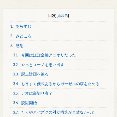
目次
[
非表示
]
1.
あらすじ
2.
みどころ
3.
感想
3.1.
今回はほぼ全編アニオリだった
3.2.
やっとユーノを思い出す
3.3.
脱走計画を練る
3.4.
もうすぐ儀式あるからガーゼルの塔を止める
3.5.
デオは裏切り者？
3.6.
脱獄開始
3.7.
たくやとバズクの対立構造が全然なかった