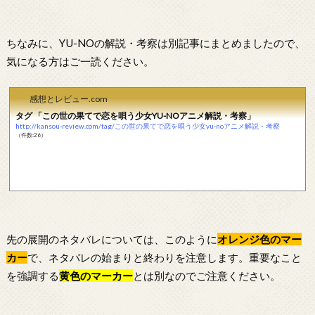
ちなみに、YU-NOの解説・考察は別記事にまとめましたので、
気になる方はご一読ください。
感想とレビュー.com
タグ 「この世の果てで恋を唄う少女YU-NOアニメ解説・考察」
http://kansou-review.com/tag/この世の果てで恋を唄う少女yu-noアニメ解説・考察
（件数:26）
先の展開のネタバレについては、このように
オレンジ色のマー
カー
で、ネタバレの始まりと終わりを注意します。重要なこと
を強調する
黄色のマーカー
とは別なのでご注意ください。