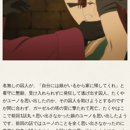
名無しの囚人が、「自分には娘がいるから家に帰してくれ」と
看守に懇願。受け入れられずに発狂して逃げ出す囚人。たくや
がユーノを思い出したのか、その囚人を助けようとするのです
が間に合わず、ガーゼルの塔の雷に撃たれて死亡。たくやはこ
こで前回1話丸々思い出さなかった娘のユーノを思い出したよう
です。前回の話ではユーノのことを全く思い出さなかったのに