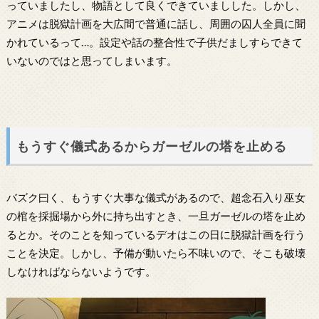
っていましたし、物語として良くできていましした。しかし、
アニメは脱獄計画を大広間で普通に話し、周囲の囚人全員に聞
かれているって…。設定や話の整合性で子供だましすらできて
いないのではと思ってしまいます。
もうすぐ儀式あるからガーゼルの塔を止める
バズク曰く、もうすぐ大事な儀式があるので、超念石入り巫女
の棺を採掘場から外に持ち出すとき、一旦ガーゼルの塔を止め
るとか。そのことを知っているデオはこの日に脱獄計画を行う
ことを決定。しかし、予備が動いたら不味いので、そこも破壊
しなければならないようです。