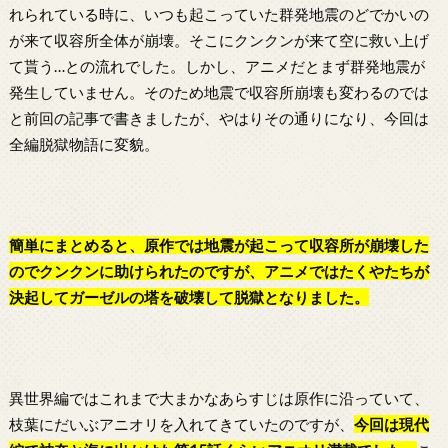
れられている時に、いつも起こっていた群発地震のどでかいの
が来て収容所全体が崩壊。そこにクンクンが来て空に救い上げ
て貰う…との流れでした。しかし、アニメだとまず群発地震が
発生していません。そのため地震で収容所崩壊も変わるのでは
と前回の記事で書きましたが、やはりその通りになり、今回は
全編脱獄物語に変貌。
簡単にまとめると、原作では地震が起こって収容所が崩壊した
のでクンクンに助けられたのですが、アニメではたくやたちが
決起してガーゼルの塔を破壊して脱獄となりました。
異世界編ではこれまで大まかなあらすじは原作に沿っていて、
枝葉にだいぶアニオリを入れてきていたのですが、
今回は現代