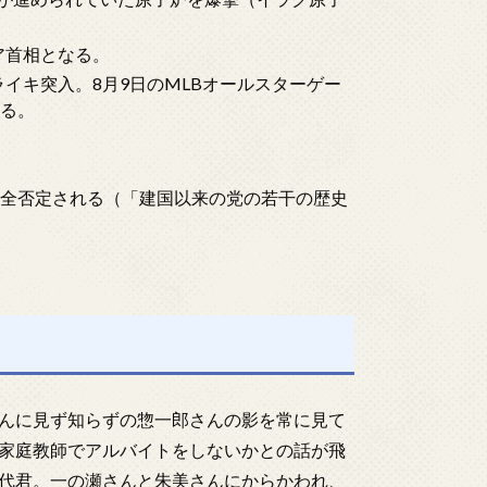
シア首相となる。
ライキ突入。8月9日のMLBオールスターゲー
なる。
命が完全否定される（「建国以来の党の若干の歴史
んに見ず知らずの惣一郎さんの影を常に見て
家庭教師でアルバイトをしないかとの話が飛
代君。一の瀬さんと朱美さんにからかわれ、