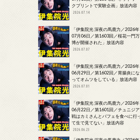
クプリントで実験企画」放送内容
2026.07.14
「伊集院光 深夜の馬鹿力／2026年
07月06日／第1603回／桜花一門万
博が開催された」放送内容
2026.07.07
「伊集院光 深夜の馬鹿力／2026年
06月29日／第1602回／胃腸炎にな
ってオムツをしている」放送内容
2026.07.01
「伊集院光 深夜の馬鹿力／2026年
06月22日／第1601回／チュニジア
戦はカミさんとパフェを食べに行
て生で見てない」放送内容
2026.06.23
「伊集院光 深夜の馬鹿力／2026年