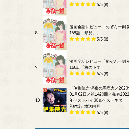
5/5
(8)
漫画全話レビュー「めぞん一刻 
8
159話「形見」」
5/5
(8)
漫画全話レビュー「めぞん一刻 
9
160話「桜の下で」」
5/5
(8)
「伊集院光 深夜の馬鹿力／2023
01月02日／第1420回／発表202
10
年ベストバイ30＆ベストネタ
Part3」放送内容
5/5
(8)