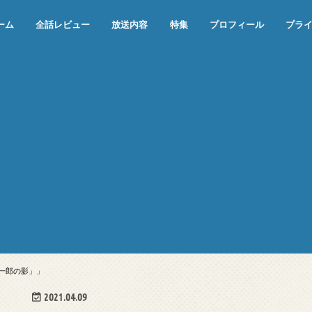
ーム
全話レビュー
放送内容
特集
プロフィール
プラ
めぞん一刻（漫画）
めぞん一刻（アニメ）
機動戦士ガンダム
ジョジョの奇妙な冒険 ダイヤモンド
寄生獣 セイの格率
この世の果てで恋を唄う少女YU-NO
この世の果てで恋を唄う少女YU-
江戸川乱歩の美女シリーズ＜中断＞
24 JAPAN＜中断＞
アメリカ横断ウルトラクイズ＜中断
稲垣早希のブログ旅＜中断＞
出川哲朗の充電させてもらえません
伊集院光 深夜の馬鹿力
ナインティナインのオールナイトニ
岡村隆史のオールナイトニッポン
ガンダム
めぞん一刻
バック・トゥ・ザ・フューチャー
は砕けない＜中断＞
NO（解説・考察）
＞
か？＜中断＞
ッポン
惣一郎の影」」
2021.04.09