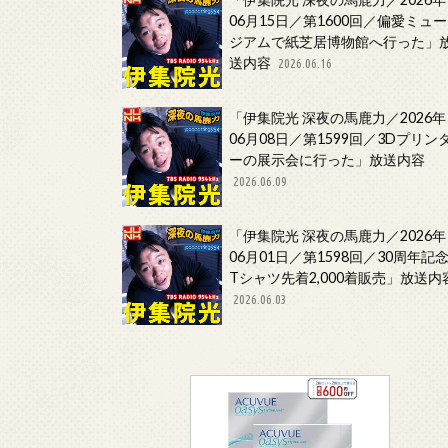
06月15日／第1600回／偏愛ミュー
ジアムで紙芝居博物館へ行った」
送内容
2026.06.16
「伊集院光 深夜の馬鹿力／2026年
06月08日／第1599回／3Dプリン
ーの展示会に行った」放送内容
2026.06.09
「伊集院光 深夜の馬鹿力／2026年
06月01日／第1598回／30周年記
Tシャツ先着2,000着販売」放送内
2026.06.03