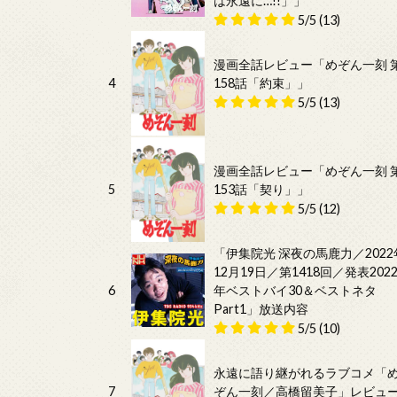
は永遠に…!!」」
5/5
(13)
漫画全話レビュー「めぞん一刻 
4
158話「約束」」
5/5
(13)
漫画全話レビュー「めぞん一刻 
5
153話「契り」」
5/5
(12)
「伊集院光 深夜の馬鹿力／2022
12月19日／第1418回／発表202
6
年ベストバイ30＆ベストネタ
Part1」放送内容
5/5
(10)
永遠に語り継がれるラブコメ「
7
ぞん一刻／高橋留美子」レビュ