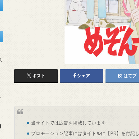
第
ポスト
シェア
はてブ
を
当サイトでは
広告
を掲載しています。
刻
プロモーション記事にはタイトルに【PR】を付記