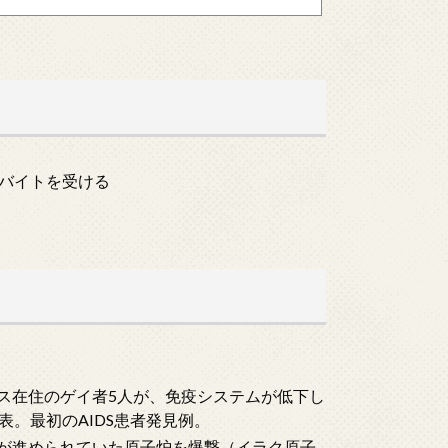
て悶々とする五代君。そんなとき、すっかり懐かれた郁子ちゃん
ルバイトを受ける
ルス在住のゲイ者5人が、免疫システムが低下し
。最初のAIDS患者発見例。
建設が進められていた原子炉を爆撃（イラク原子