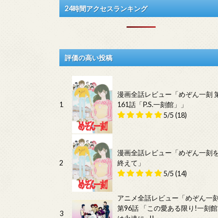
24時間アクセスランキング
評価の高い投稿
漫画全話レビュー「めぞん一刻 
1
161話「P.S.一刻館」」
5/5
(18)
漫画全話レビュー「めぞん一刻
2
終えて」
5/5
(14)
アニメ全話レビュー「めぞん一
第96話 「この愛ある限り!一刻館
3