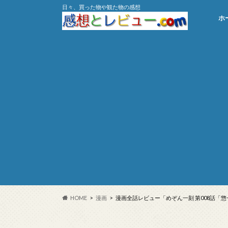
日々、買った物や観た物の感想
ホ
HOME
漫画
漫画全話レビュー「めぞん一刻 第008話「