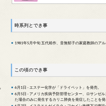
ださい。 あらすじ響子さんが未亡人である子とを知っ
の家庭教師をすることになります。いまいち五代君を...
時系列とでき事
1981年5月中旬 五代裕作、音無郁子の家庭教師のア
この頃のでき事
6月1日 - エステー化学が「ドライペット」を発売。
っ
6月5日 - アメリカ疾病予防管理センター、ロサンゼ
た場合のみに発生するカリニ肺炎を発症したことを発表
6月7日 - イスラエルがイラク・フセイン政権下で