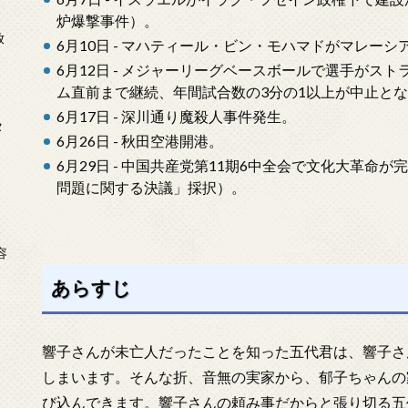
炉爆撃事件）。
放
6月10日 - マハティール・ビン・モハマドがマレー
6月12日 - メジャーリーグベースボールで選手がスト
ム直前まで継続、年間試合数の3分の1以上が中止と
6月17日 - 深川通り魔殺人事件発生。
タ
6月26日 - 秋田空港開港。
6月29日 - 中国共産党第11期6中全会で文化大革
問題に関する決議」採択）。
念
容
あらすじ
響子さんが未亡人だったことを知った五代君は、響子さ
しまいます。そんな折、音無の実家から、郁子ちゃんの
び込んできます。響子さんの頼み事だからと張り切る五