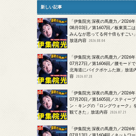
新しい記事
「伊集院光 深夜の馬鹿力／2026年
08月03日／第1607回／板東英二は
みんなが思ってる何十倍もすごい
放送内容
2026.08.04
「伊集院光 深夜の馬鹿力／2026年
07月27日／第1606回／腰モードで
北海道にバイクポケふた旅」放送
容
2026.07.28
「伊集院光 深夜の馬鹿力／2026年
07月20日／第1605回／スティーブ
ン・キングの『ロングウォーク』
観てきた」放送内容
2026.07.21
「伊集院光 深夜の馬鹿力／2026年
07月13日／第1604回／ネットワー