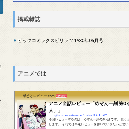
掲載雑誌
」
ビックコミックスピリッツ 1980年06月号
内
アニメでは
感想とレビュー.com
1 Pocket
を
アニメ全話レビュー「めぞん一刻 第0
人」」
http://kansou-review.com/maisonikkoku-07
今回レビューするのは、めぞん一刻の第7話です。 思
します。 それでは早速レビューを書いていきたいと思い
のマーカーで、ネタバレの始まりと終わりを注意します