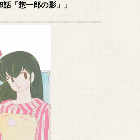
08話「惣一郎の影」」