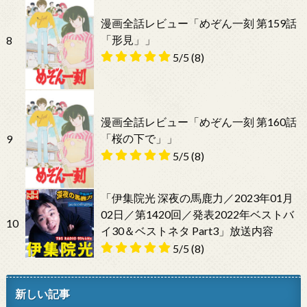
漫画全話レビュー「めぞん一刻 第159話
「形見」」
8
5/5
(8)
漫画全話レビュー「めぞん一刻 第160話
「桜の下で」」
9
5/5
(8)
「伊集院光 深夜の馬鹿力／2023年01月
02日／第1420回／発表2022年ベストバ
10
イ30＆ベストネタ Part3」放送内容
5/5
(8)
新しい記事