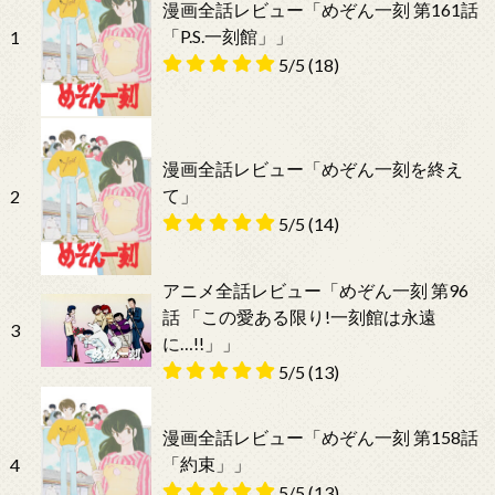
漫画全話レビュー「めぞん一刻 第161話
「P.S.一刻館」」
1
5/5
(18)
漫画全話レビュー「めぞん一刻を終え
て」
2
5/5
(14)
アニメ全話レビュー「めぞん一刻 第96
話 「この愛ある限り!一刻館は永遠
3
に…!!」」
5/5
(13)
漫画全話レビュー「めぞん一刻 第158話
「約束」」
4
5/5
(13)