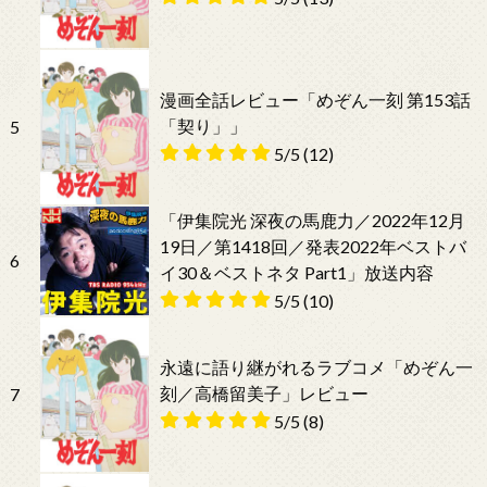
漫画全話レビュー「めぞん一刻 第153話
「契り」」
5
5/5
(12)
「伊集院光 深夜の馬鹿力／2022年12月
19日／第1418回／発表2022年ベストバ
6
イ30＆ベストネタ Part1」放送内容
5/5
(10)
永遠に語り継がれるラブコメ「めぞん一
刻／高橋留美子」レビュー
7
5/5
(8)