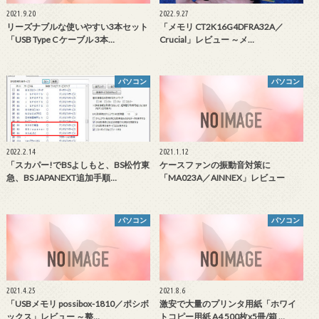
2021.9.20
2022.9.27
リーズナブルな使いやすい3本セット
「メモリ CT2K16G4DFRA32A／
「USB Type C ケーブル 3本…
Crucial」レビュー ～メ…
パソコン
パソコン
2022.2.14
2021.1.12
「スカパー!でBSよしもと、BS松竹東
ケースファンの振動音対策に
急、BS JAPANEXT追加手順…
「MA023A／AINNEX」レビュー
パソコン
パソコン
2021.4.25
2021.8.6
「USBメモリ possibox-1810／ポシボ
激安で大量のプリンタ用紙「ホワイ
ックス」レビュー ～整…
トコピー用紙 A4 500枚x5冊/箱 …