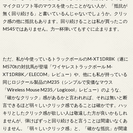
マイクロソフト等のマウスを使ったことがない人が、「抵抗が
無く回り続ける」と書いているんじゃないでしょうか。クリッ
ク感の他に抵抗もあります。回り続けることは私が買ったこの
M545ではありません。力一杯弾いてもすぐに止まります。
ただ、私が今使っているトラックボールのM-XT1DRBK（遂に
M570tの対抗馬が登場「ワイヤレストラックボール M-
XT1DRBK／ELECOM」レビュー）や、他にも私が持っている
同じロジクール製品のM235（シンプルで安価なマウス
「Wireless Mouse M235／Logicool」レビュー）のような、
「確かなクリック」感があるかと言われれば、それは無いと断
言できるほど弱々しいクリック感であることは確かです。ハッ
キリとしたクリック感が欲しい人は敬遠した方が良いかもしれ
ませんが、弾けばずっと回り続けると言うことは間違いなくあ
りません。「弱々しいクリック感」と、「確かな抵抗」が間違