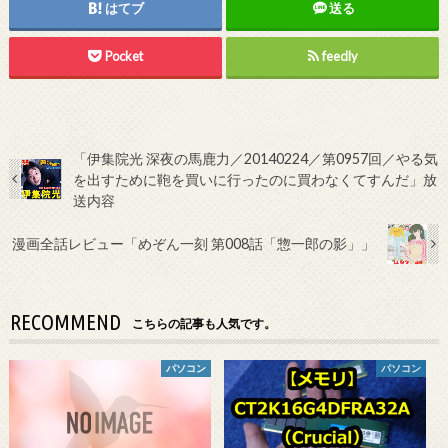
はてブ
送る
Pocket
feedly
「伊集院光 深夜の馬鹿力／20140224／第0957回／やる気
を出すために鞄を買いに行ったのに買わなくてすんだ」放
送内容
漫画全話レビュー「めぞん一刻 第008話「惣一郎の影」」
RECOMMEND
こちらの記事も人気です。
パソコン
パソコン