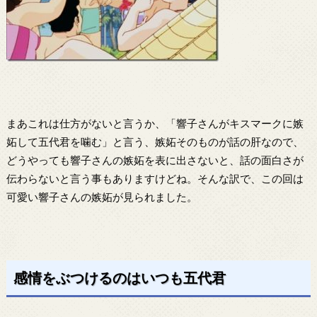
まあこれは仕方がないと言うか、「響子さんがキスマークに嫉
妬して五代君を噛む」と言う、嫉妬そのものが話の肝なので、
どうやっても響子さんの嫉妬を表に出さないと、話の面白さが
伝わらないと言う事もありますけどね。そんな訳で、この回は
可愛い響子さんの嫉妬が見られました。
感情をぶつけるのはいつも五代君