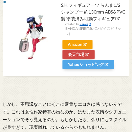
S.H.フィギュアーツ らんま1/2
シャンプー 約130mm ABS&PVC
製 塗装済み可動フィギュア
created by
Rinker
BANDAI SPIRITS(バンダイ スピリッ
ツ)
Amazon
楽天市場
Yahooショッピング
しかし、不思議なことにそこに露骨なエロさは感じないんで
す。これは女性作家特有の物なのか、はたまた表情やシチュエ
ーションでそう見えるのか。もしかしたら、余りにもスタイル
が良すぎて、現実離れしているからかも知れません。