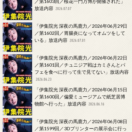
／第1603回／桜花一門万博が開催された」
放送内容
2026.07.07
「伊集院光 深夜の馬鹿力／2026年06月29日
／第1602回／胃腸炎になってオムツをして
いる」放送内容
2026.07.01
「伊集院光 深夜の馬鹿力／2026年06月22日
／第1601回／チュニジア戦はカミさんとパ
フェを食べに行って生で見てない」放送内容
2026.06.23
「伊集院光 深夜の馬鹿力／2026年06月15日
／第1600回／偏愛ミュージアムで紙芝居博
物館へ行った」放送内容
2026.06.16
「伊集院光 深夜の馬鹿力／2026年06月08日
／第1599回／3Dプリンターの展示会に行っ