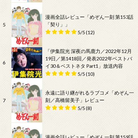
漫画全話レビュー「めぞん一刻 第153話
「契り」」
5
5/5
(12)
「伊集院光 深夜の馬鹿力／2022年12月
19日／第1418回／発表2022年ベストバ
6
イ30＆ベストネタ Part1」放送内容
5/5
(10)
永遠に語り継がれるラブコメ「めぞん一
刻／高橋留美子」レビュー
7
5/5
(8)
漫画全話レビュー「めぞん一刻 第159話