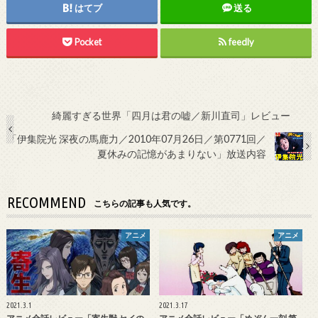
はてブ
送る
Pocket
feedly
綺麗すぎる世界「四月は君の嘘／新川直司」レビュー
「伊集院光 深夜の馬鹿力／2010年07月26日／第0771回／
夏休みの記憶があまりない」放送内容
RECOMMEND
こちらの記事も人気です。
アニメ
アニメ
2021.3.1
2021.3.17