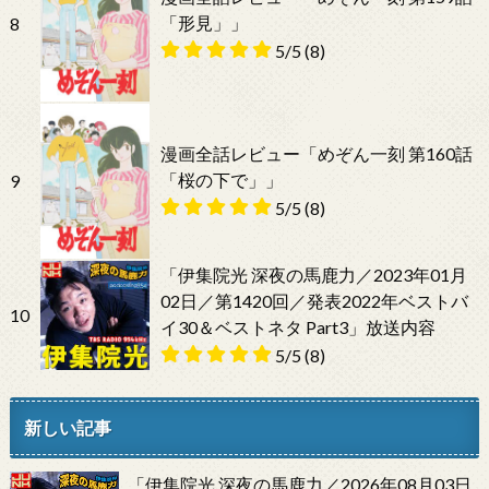
「形見」」
8
5/5
(8)
漫画全話レビュー「めぞん一刻 第160話
「桜の下で」」
9
5/5
(8)
「伊集院光 深夜の馬鹿力／2023年01月
02日／第1420回／発表2022年ベストバ
10
イ30＆ベストネタ Part3」放送内容
5/5
(8)
新しい記事
「伊集院光 深夜の馬鹿力／2026年08月03日