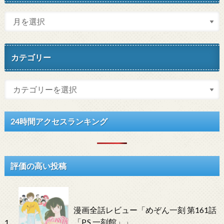
カテゴリー
24時間アクセスランキング
評価の高い投稿
漫画全話レビュー「めぞん一刻 第161話
「P.S.一刻館」」
1