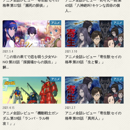
アニメ全話レビュー「寄生獣 セイの
アニメ全話レビュー「めぞん一刻 第
格率 第17話 「瀕死の探偵」」
65話 「八神絶叫!キケンな四谷の個
人…
アニメ
アニメ
2021.5.4
2021.3.10
「この世の果てで恋を唄う少女YU-
アニメ全話レビュー「寄生獣 セイの
NO 第22話「採掘場からの脱出」」
格率 第23話 「生と誓」」
解…
アニメ
アニメ
2021.4.15
2021.2.7
アニメ全話レビュー「機動戦士ガン
アニメ全話レビュー「寄生獣 セイの
ダム 第19話「ランバ・ラル特
格率 第05話 「異邦人」」
攻！」」