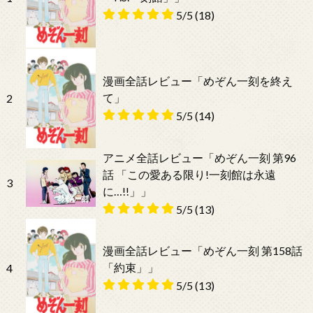
5/5
(18)
漫画全話レビュー「めぞん一刻を終え
て」
2
5/5
(14)
アニメ全話レビュー「めぞん一刻 第96
話 「この愛ある限り!一刻館は永遠
3
に…!!」」
5/5
(13)
漫画全話レビュー「めぞん一刻 第158話
「約束」」
4
5/5
(13)