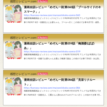
感想とレビュー.com
8 Pockets
漫画全話レビュー「めぞん一刻 第060話「プールサイドのキ
スマーク」」
http://kansou-review.com/maisonikkoku-comic-060
掲載情報掲載雑誌 ビックコミックスピリッツ 1983年8月15日号 アニメでは 時系列とでき
事 1983年7-8月 一刻館住人とお婆ちゃん、プールへ行く この頃のでき事 8月7日 - 成田空
港－千葉港間の燃料パイプライン完成。 8月7日 - 甲斐バンドが、東京新宿副都心都有5号
地で野外コンサート－THE BIG GIGを開催。3万人を集める。 8月10日 - フランスがチャド
内戦に軍事介入。 8月12日 - 防衛庁がパトリオットミサイルの導入決定。 8月15日 - 協和
感想とレビュー.com
4 Pockets
発酵工業元会長で同社中興の祖と言われた加藤辨三郎が死去。 8月21日 - ...
漫画全話レビュー「めぞん一刻 第059話「梅酒婆(ばば)
あ」」
http://kansou-review.com/maisonikkoku-comic-059
掲載情報掲載雑誌 ビックコミックスピリッツ 1983年7月30日号 アニメでは 時系列とでき
事 1983年7月 一刻館でお婆ちゃんを囲んで梅酒で宴会 この頃のでき事 7月8日 - 永山則夫
連続射殺事件に関連して、最高裁判所が原審の無期懲役の判決を破棄差し戻し。いわゆる
永山基準を示す。 7月12日 - 仙台地方裁判所が松山事件の再審を開始。 7月15日 - 任天堂
が「ファミリーコンピュータ（ファミコン）を発売。同じ日にセガ・エンタープライゼス
感想とレビュー.com
6 Pockets
がソフトのライナップを充実させたSG-1000とベーシック搭載のSC-3000を発売す...
漫画全話レビュー「めぞん一刻 第086話「見栄リクルー
ト」」
http://kansou-review.com/maisonikkoku-comic-086
掲載情報掲載雑誌 ビックコミックスピリッツ 1984年9月15日号 アニメでは 時系列とでき
事 1984年8月 一刻館住人、三鷹さんに誘われホテルのプールへ行く この頃のでき事 9月1
日 - 沖縄県の極東放送がエフエム沖縄に社名を変更、中波局からFM局に転換。 9月3日 -
東京国立近代美術館フィルムセンターが焼け、貴重なフィルムが灰に（フィルムセンター
火災）。 9月5日 - 後楽園スタヂアム、「エアドーム計画」を発表。 9月6日 - 全斗煥大統