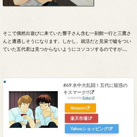
そこで偶然出遊びに来ていた響子さん含む一刻館一行と三鷹さ
んと遭遇しそうになります。しかし、就活だと見栄で嘘をつい
ていた五代君は見つからないようにコソコソするのですが…。
#69 水中大乱闘！五代に疑惑の
キスマーク!!
created by
Rinker
Amazon
楽天市場
Yahooショッピング