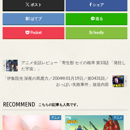
ポスト
シェア
はてブ
送る
Pocket
feedly
アニメ全話レビュー「寄生獣 セイの格率 第10話 「発狂し
た宇宙」」
「伊集院光 深夜の馬鹿力／2004年01月19日／第0431回／
おっぱい失敗事件」放送内容
RECOMMEND
こちらの記事も人気です。
アニメ
アニメ