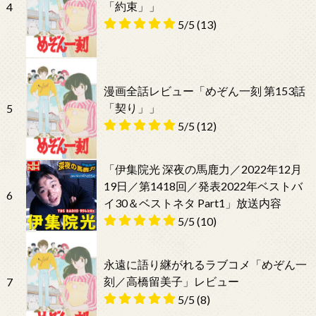
「約束」」
4
5/5
(13)
漫画全話レビュー「めぞん一刻 第153話
「契り」」
5
5/5
(12)
「伊集院光 深夜の馬鹿力／2022年12月
19日／第1418回／発表2022年ベストバ
6
イ30＆ベストネタ Part1」放送内容
5/5
(10)
永遠に語り継がれるラブコメ「めぞん一
刻／高橋留美子」レビュー
7
5/5
(8)