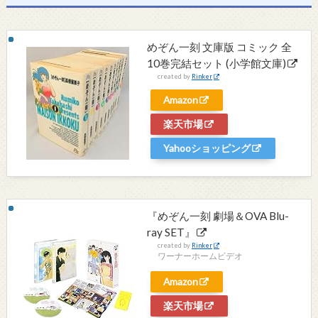
めぞん一刻 文庫版 コミック 全
10巻完結セット (小学館文庫)
created by
Rinker
Amazon
楽天市場
Yahooショッピング
『めぞん一刻 劇場＆OVA Blu-
ray SET』
created by
Rinker
ワーナーホームビデオ
Amazon
楽天市場