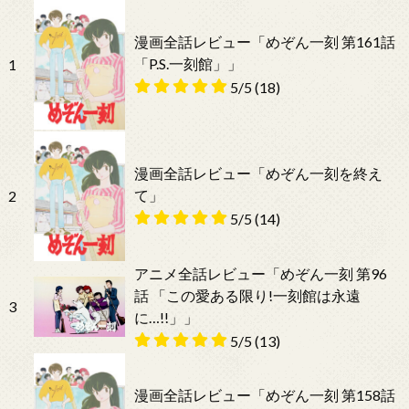
漫画全話レビュー「めぞん一刻 第161話
「P.S.一刻館」」
1
5/5
(18)
漫画全話レビュー「めぞん一刻を終え
て」
2
5/5
(14)
アニメ全話レビュー「めぞん一刻 第96
話 「この愛ある限り!一刻館は永遠
3
に…!!」」
5/5
(13)
漫画全話レビュー「めぞん一刻 第158話