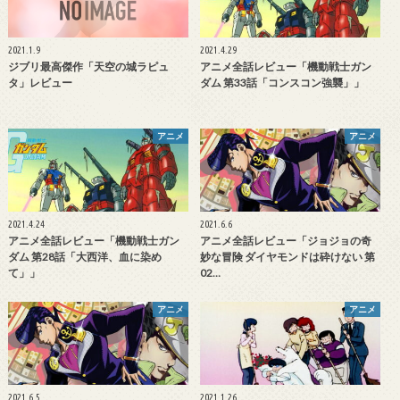
2021.1.9
2021.4.29
ジブリ最高傑作「天空の城ラピュ
アニメ全話レビュー「機動戦士ガン
タ」レビュー
ダム 第33話「コンスコン強襲」」
アニメ
アニメ
2021.4.24
2021.6.6
アニメ全話レビュー「機動戦士ガン
アニメ全話レビュー「ジョジョの奇
ダム 第28話「大西洋、血に染め
妙な冒険 ダイヤモンドは砕けない 第
て」」
02…
アニメ
アニメ
2021.6.5
2021.1.26