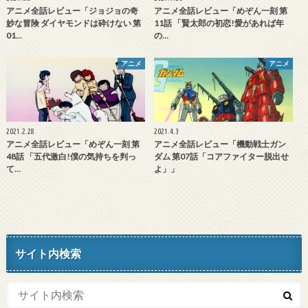
アニメ全話レビュー「ジョジョの奇
アニメ全話レビュー「めぞん一刻 第
妙な冒険 ダイヤモンドは砕けない 第
11話 「賢太郎の初恋!愛があれば年
01…
の…
アニメ
アニメ
2021.2.28
2021.4.3
アニメ全話レビュー「めぞん一刻 第
アニメ全話レビュー「機動戦士ガン
48話 「五代激白!僕の気持ちを判っ
ダム 第07話「コアファイター脱出せ
て…
よ」」
サイト内検索