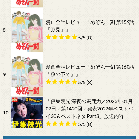
漫画全話レビュー「めぞん一刻 第159話
「形見」」
8
5/5
(8)
漫画全話レビュー「めぞん一刻 第160話
「桜の下で」」
9
5/5
(8)
「伊集院光 深夜の馬鹿力／2023年01月
02日／第1420回／発表2022年ベストバ
10
イ30＆ベストネタ Part3」放送内容
5/5
(8)