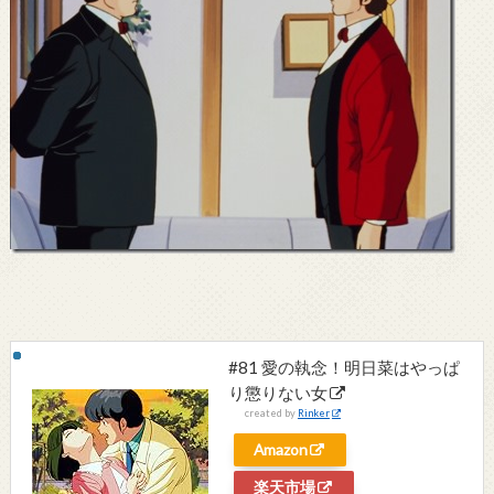
#81 愛の執念！明日菜はやっぱ
り懲りない女
created by
Rinker
Amazon
楽天市場