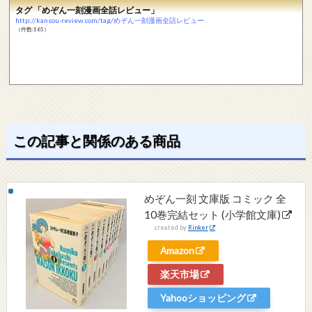
タグ 「めぞん一刻漫画全話レビュー」
http://kansou-review.com/tag/めぞん一刻漫画全話レビュー
（件数:165）
この記事と関係のある商品
めぞん一刻 文庫版 コミック 全
10巻完結セット (小学館文庫)
created by
Rinker
Amazon
楽天市場
Yahooショッピング