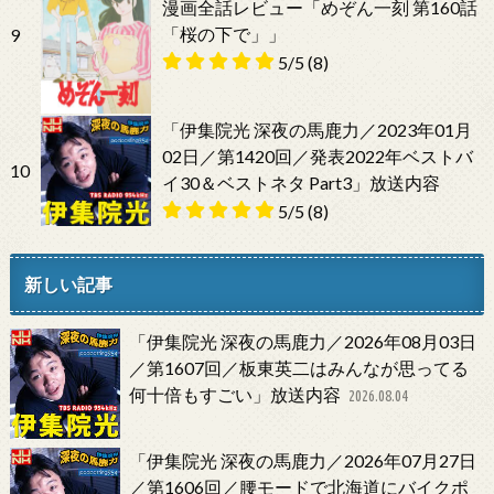
漫画全話レビュー「めぞん一刻 第160話
「桜の下で」」
9
5/5
(8)
「伊集院光 深夜の馬鹿力／2023年01月
02日／第1420回／発表2022年ベストバ
10
イ30＆ベストネタ Part3」放送内容
5/5
(8)
新しい記事
「伊集院光 深夜の馬鹿力／2026年08月03日
／第1607回／板東英二はみんなが思ってる
何十倍もすごい」放送内容
2026.08.04
「伊集院光 深夜の馬鹿力／2026年07月27日
／第1606回／腰モードで北海道にバイクポ