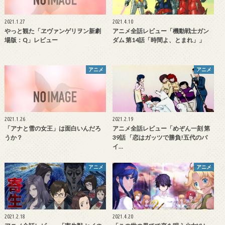
2021.1.27
2021.4.10
やっと観た「ヱヴァンゲリヲン新劇
アニメ全話レビュー「機動戦士ガン
場版：Q」レビュー
ダム 第14話「時間よ、とまれ」」
アニメ
アニメ
2021.1.26
2021.2.19
「アナと雪の女王」は面白いんだろ
アニメ全話レビュー「めぞん一刻 第
うか？
39話 「恋はガッツで勝負!五代のバ
イ…
アニメ
アニメ
2021.2.18
2021.4.20