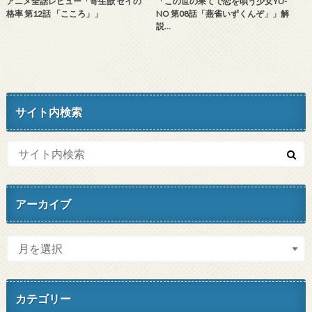
アニメ全話レビュー「寄生獣 セイの
「この世の果てで恋を唄う少女YU-
格率 第12話 「こころ」」
NO 第08話「燕雀いずくんぞ」」解
説…
サイト内検索
アーカイブ
カテゴリー