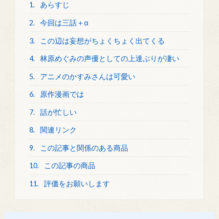
1.
あらすじ
2.
今回は三話＋α
3.
この辺は妄想がちょくちょく出てくる
4.
林原めぐみの声優としての上達ぶりが凄い
5.
アニメのかすみさんは可愛い
6.
原作漫画では
7.
話が忙しい
8.
関連リンク
9.
この記事と関係のある商品
10.
この記事の商品
11.
評価をお願いします