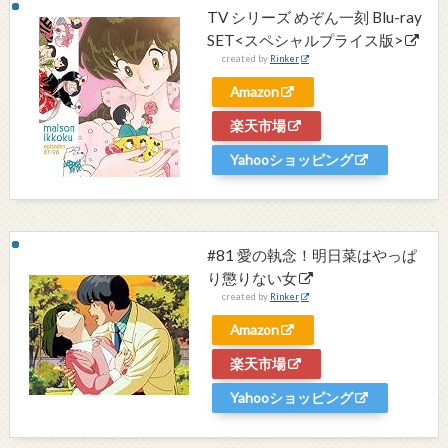
TV シリーズ めぞん一刻 Blu-ray
SET<スペシャルプライス版>
created by
Rinker
Amazon
楽天市場
Yahooショッピング
#81 愛の執念！明日菜はやっぱ
り懲りない女
created by
Rinker
Amazon
楽天市場
Yahooショッピング