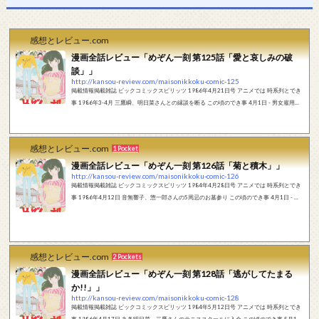
感想とレビュー.com
漫画全話レビュー「めぞん一刻 第125話「愛と哀しみの破
談」」
http://kansou-review.com/maisonikkoku-comic-125
掲載情報掲載雑誌 ビックコミックスピリッツ 1986年4月21日号 アニメでは 時系列とでき
事 1986年3-4月 三鷹瞬、明日菜さんとの縁談を断る この頃のでき事 4月1日 - 男女雇用機
会均等法施行。 4月1日 - 丸善石油、大協石油と石油精製会社のコスモ石油が合併してコス
モ石油に。 4月1日 - 東京工科大学が東京都八王子市に開学（17年ぶりとなる新設大学工学
部の開学）。 4月1日 - 400ml献血と成分献血がスタート。 4月1日 - 明治乳業（現：明
感想とレビュー.com
1 Pocket
治）、フジサンケイグループ（フジテレビジョン・産業経済新聞社・ニッポ...
漫画全話レビュー「めぞん一刻 第126話「菊と積木」」
http://kansou-review.com/maisonikkoku-comic-126
掲載情報掲載雑誌 ビックコミックスピリッツ 1984年4月28日号 アニメでは 時系列とでき
事 1986年4月12日 音無響子、惣一郎さんの5周忌のお墓参り この頃のでき事 4月1日 - 男
女雇用機会均等法施行。 4月1日 - 丸善石油、大協石油と石油精製会社のコスモ石油が合併
してコスモ石油に。 4月1日 - 東京工科大学が東京都八王子市に開学（17年ぶりとなる新設
大学工学部の開学）。 4月1日 - 400ml献血と成分献血がスタート。 4月1日 - 明治乳業
（現：明治）、フジサンケイグループ（フジテレビジョン・産業経済新聞社・...
感想とレビュー.com
2 Pockets
漫画全話レビュー「めぞん一刻 第128話「逃がしてたまる
か!!」」
http://kansou-review.com/maisonikkoku-comic-128
掲載情報掲載雑誌 ビックコミックスピリッツ 1984年5月12日号 アニメでは 時系列とでき
事 1986年4月17日 九条明日菜、三鷹さんのテニススクールに入会 この頃のでき事 5月1日