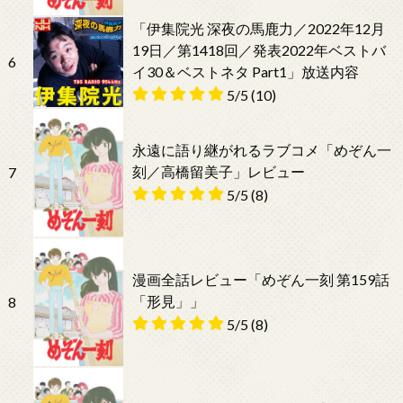
「伊集院光 深夜の馬鹿力／2022年12月
19日／第1418回／発表2022年ベストバ
6
イ30＆ベストネタ Part1」放送内容
5/5
(10)
永遠に語り継がれるラブコメ「めぞん一
刻／高橋留美子」レビュー
7
5/5
(8)
漫画全話レビュー「めぞん一刻 第159話
「形見」」
8
5/5
(8)