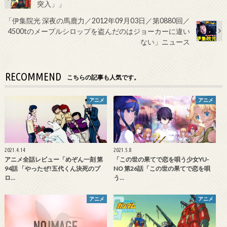
突入」」
「伊集院光 深夜の馬鹿力／2012年09月03日／第0880回／
4500tのメープルシロップを盗んだのはジョーカーに違い
ない」ニュース
RECOMMEND
こちらの記事も人気です。
アニメ
アニメ
2021.4.14
2021.5.8
アニメ全話レビュー「めぞん一刻 第
「この世の果てで恋を唄う少女YU-
94話 「やったぜ!五代くん決死のプ
NO 第26話「この世の果てで恋を唄
ロ…
う…
アニメ
アニメ