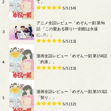
て」
2
5/5
(14)
アニメ全話レビュー「めぞん一刻 第96
話 「この愛ある限り!一刻館は永遠
3
に…!!」」
5/5
(13)
漫画全話レビュー「めぞん一刻 第158話
「約束」」
4
5/5
(13)
漫画全話レビュー「めぞん一刻 第153話
「契り」」
5
5/5
(12)