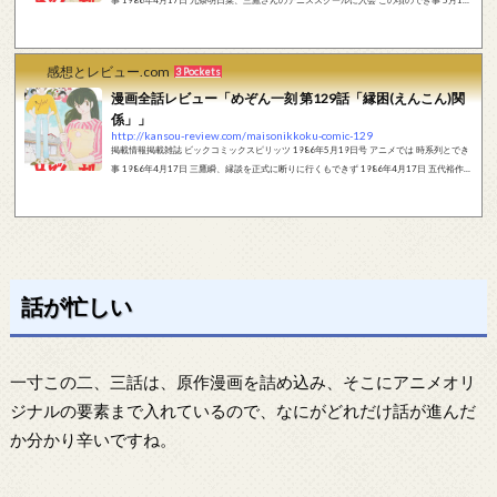
- シチズン時計が「ビビ ウィズ・ソーラーセル」を発売。 5月2日 - 世界ラリー選手権ツー
ル・ド・コルスにおいて、ヘンリ・トイボネン/セルジオ・クレスト組が事故死。これによ
り同選手権におけるグループB規格が廃止になる。 5月4日 - 第12回先進国首脳会議（東京
感想とレビュー.com
3 Pockets
サミット）開催。テロ問題でリビアを名指しで非難する。 5月8日 - 英チャ...
漫画全話レビュー「めぞん一刻 第129話「縁困(えんこん)関
係」」
http://kansou-review.com/maisonikkoku-comic-129
掲載情報掲載雑誌 ビックコミックスピリッツ 1986年5月19日号 アニメでは 時系列とでき
事 1986年4月17日 三鷹瞬、縁談を正式に断りに行くもできず 1986年4月17日 五代裕作、
かすみさんに子供を預けられ逃亡される この頃のでき事 5月1日 - シチズン時計が「ビビ
ウィズ・ソーラーセル」を発売。 5月2日 - 世界ラリー選手権ツール・ド・コルスにおい
て、ヘンリ・トイボネン/セルジオ・クレスト組が事故死。これにより同選手権におけるグ
ループB規格が廃止になる。 5月4日 - 第12回先進国首脳会議（東京サミット）...
話が忙しい
一寸この二、三話は、原作漫画を詰め込み、そこにアニメオリ
ジナルの要素まで入れているので、なにがどれだけ話が進んだ
か分かり辛いですね。