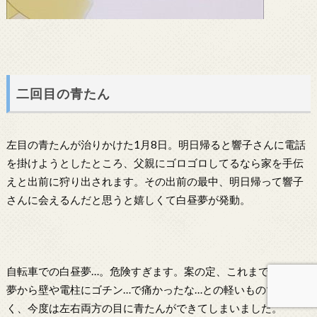
二回目の青たん
左目の青たんが治りかけた1月8日。明日帰ると響子さんに電話
を掛けようとしたところ、父親にゴロゴロしてるなら家を手伝
えと出前に狩り出されます。その出前の最中、明日帰って響子
さんに会えるんだと思うと嬉しくて白昼夢が発動。
自転車での白昼夢…。危険すぎます。案の定、これまでの白昼
夢から壁や電柱にゴチン…で痛かったな…との軽いものではな
く、今度は左右両方の目に青たんができてしまいました。