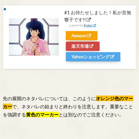
#1 お待たせしました！私が音無
響子です!!
created by
Rinker
Amazon
楽天市場
Yahooショッピング
先の展開のネタバレについては、このように
オレンジ色のマー
カー
で、ネタバレの始まりと終わりを注意します。重要なこと
を強調する
黄色のマーカー
とは別なのでご注意ください。