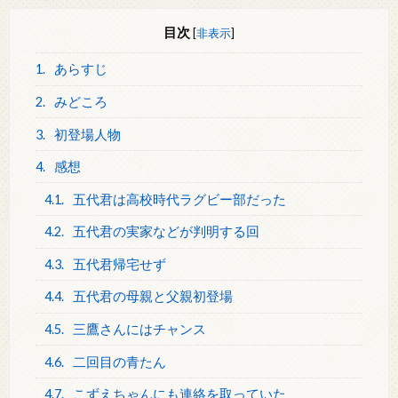
目次
[
非表示
]
1.
あらすじ
2.
みどころ
3.
初登場人物
4.
感想
4.1.
五代君は高校時代ラグビー部だった
4.2.
五代君の実家などが判明する回
4.3.
五代君帰宅せず
4.4.
五代君の母親と父親初登場
4.5.
三鷹さんにはチャンス
4.6.
二回目の青たん
4.7.
こずえちゃんにも連絡を取っていた