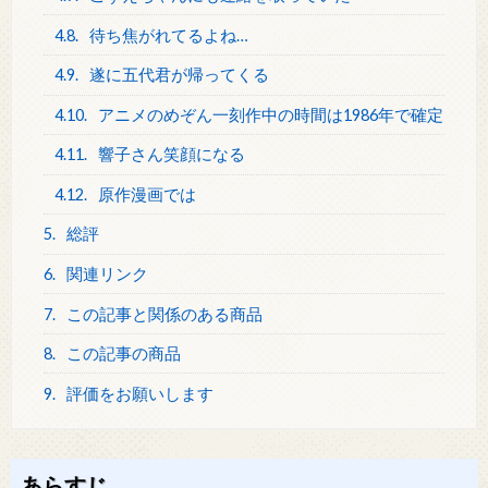
4.8.
待ち焦がれてるよね…
4.9.
遂に五代君が帰ってくる
4.10.
アニメのめぞん一刻作中の時間は1986年で確定
4.11.
響子さん笑顔になる
4.12.
原作漫画では
5.
総評
6.
関連リンク
7.
この記事と関係のある商品
8.
この記事の商品
9.
評価をお願いします
あらすじ