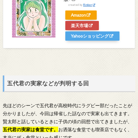
created by
Rinker
Amazon
楽天市場
Yahooショッピング
五代君の実家などが判明する回
先ほどのシーンで五代君が高校時代にラグビー部だったことが
分かりましたが、今回は帰省した話なので実家も出てきます。
賢太郎と話しているときに子供の頃の回想で出てきましたが、
五代君の実家は食堂です。
お洒落な食堂でも喫茶店でもなく、
本当にザ・食堂といった感じです。