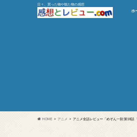
日々、買った物や観た物の感想
ホ
HOME
アニメ
アニメ全話レビュー「めぞん一刻 第18話