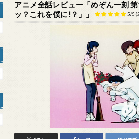
アニメ全話レビュー「めぞん一刻 第
ッ？これを僕に!？」」
5/5
(