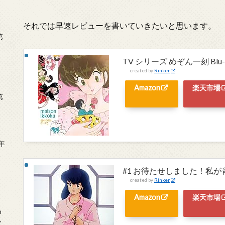
それでは早速レビューを書いていきたいと思います。
第
TV シリーズ めぞん一刻 Blu
created by
Rinker
Amazon
楽天市場
第
年
2
#1 お待たせしました！私が
created by
Rinker
Amazon
楽天市場
め
ー