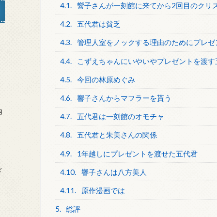
4.1.
響子さんが一刻館に来てから2回目のクリ
4.2.
五代君は貧乏
4.3.
管理人室をノックする理由のためにプレゼ
」
4.4.
こずえちゃんにいやいやプレゼントを渡す
4.5.
今回の林原めぐみ
4.6.
響子さんからマフラーを貰う
内
4.7.
五代君は一刻館のオモチャ
4.8.
五代君と朱美さんの関係
4.9.
1年越しにプレゼントを渡せた五代君
を
4.10.
響子さんは八方美人
4.11.
原作漫画では
5.
総評