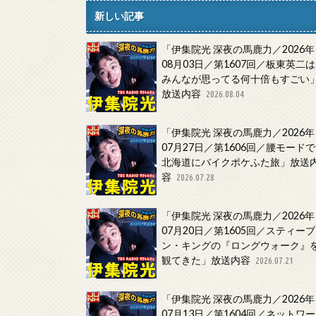
新しい記事
「伊集院光 深夜の馬鹿力／2026年
08月03日／第1607回／板東英二は
みんなが思ってる何十倍もすごい
放送内容
2026.08.04
「伊集院光 深夜の馬鹿力／2026年
07月27日／第1606回／腰モードで
北海道にバイクポケふた旅」放送
容
2026.07.28
「伊集院光 深夜の馬鹿力／2026年
07月20日／第1605回／スティーブ
ン・キングの『ロングウォーク』
観てきた」放送内容
2026.07.21
「伊集院光 深夜の馬鹿力／2026年
07月13日／第1604回／ネットワー