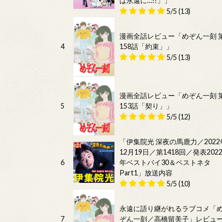
は永遠に…!!」」
5/5
(13)
漫画全話レビュー「めぞん一刻 
4
158話「約束」」
5/5
(13)
漫画全話レビュー「めぞん一刻 
5
153話「契り」」
5/5
(12)
「伊集院光 深夜の馬鹿力／2022
12月19日／第1418回／発表202
6
年ベストバイ30＆ベストネタ
Part1」放送内容
5/5
(10)
永遠に語り継がれるラブコメ「
7
ぞん一刻／高橋留美子」レビュ