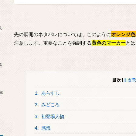
第
先の展開のネタバレについては、このように
オレンジ色
注意します。重要なことを強調する
黄色のマーカー
とは
第
目次
[
非表示
年
1.
あらすじ
2
2.
みどころ
3.
初登場人物
4.
感想