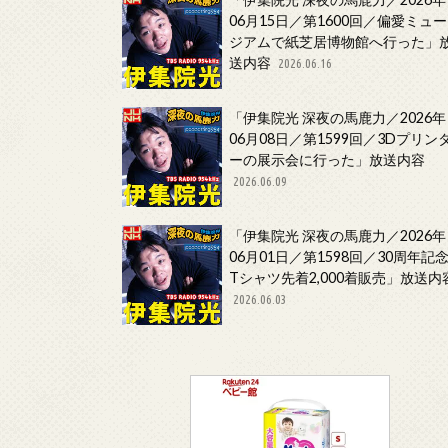
06月15日／第1600回／偏愛ミュー
ジアムで紙芝居博物館へ行った」
送内容
2026.06.16
「伊集院光 深夜の馬鹿力／2026年
06月08日／第1599回／3Dプリン
ーの展示会に行った」放送内容
2026.06.09
「伊集院光 深夜の馬鹿力／2026年
06月01日／第1598回／30周年記
Tシャツ先着2,000着販売」放送内
2026.06.03