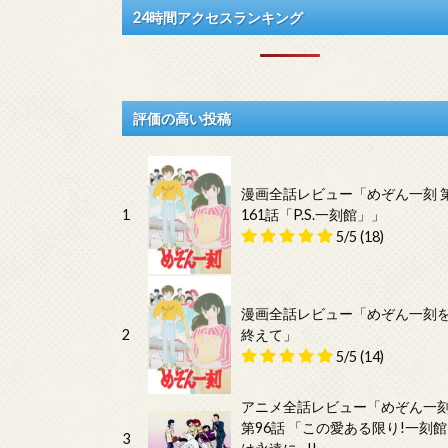
24時間アクセスランキング
評価の高い投稿
漫画全話レビュー「めぞん一刻 
1
161話「P.S.一刻館」」
5/5
(18)
漫画全話レビュー「めぞん一刻
2
終えて」
5/5
(14)
アニメ全話レビュー「めぞん一
第96話 「この愛ある限り!一刻館
3