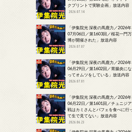
クプリントで実験企画」放送内容
2026.07.14
「伊集院光 深夜の馬鹿力／2026年
07月06日／第1603回／桜花一門万
博が開催された」放送内容
2026.07.07
「伊集院光 深夜の馬鹿力／2026年
06月29日／第1602回／胃腸炎にな
ってオムツをしている」放送内容
2026.07.01
「伊集院光 深夜の馬鹿力／2026年
06月22日／第1601回／チュニジア
戦はカミさんとパフェを食べに行
て生で見てない」放送内容
2026.06.23
「伊集院光 深夜の馬鹿力／2026年