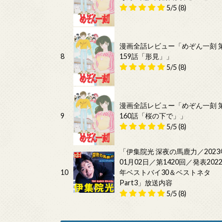
5/5
(8)
漫画全話レビュー「めぞん一刻 
8
159話「形見」」
5/5
(8)
漫画全話レビュー「めぞん一刻 
9
160話「桜の下で」」
5/5
(8)
「伊集院光 深夜の馬鹿力／2023
01月02日／第1420回／発表202
10
年ベストバイ30＆ベストネタ
Part3」放送内容
5/5
(8)