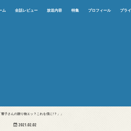
ーム
全話レビュー
放送内容
特集
プロフィール
プラ
めぞん一刻（漫画）
めぞん一刻（アニメ）
機動戦士ガンダム
ジョジョの奇妙な冒険 ダイヤモンド
寄生獣 セイの格率
この世の果てで恋を唄う少女YU-NO
この世の果てで恋を唄う少女YU-
江戸川乱歩の美女シリーズ＜中断＞
24 JAPAN＜中断＞
アメリカ横断ウルトラクイズ＜中断
稲垣早希のブログ旅＜中断＞
出川哲朗の充電させてもらえません
伊集院光 深夜の馬鹿力
ナインティナインのオールナイトニ
岡村隆史のオールナイトニッポン
ガンダム
めぞん一刻
バック・トゥ・ザ・フューチャー
は砕けない＜中断＞
NO（解説・考察）
＞
か？＜中断＞
ッポン
 「響子さんの贈り物エッ？これを僕に!？」」
2021.02.02