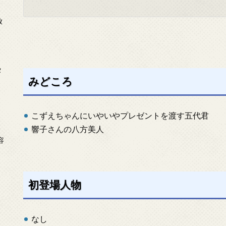
放
タ
みどころ
こずえちゃんにいやいやプレゼントを渡す五代君
響子さんの八方美人
念
容
初登場人物
なし