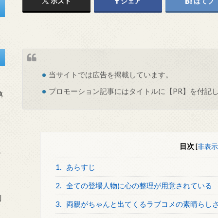
ポスト
シェア
はてブ
当サイトでは
広告
を掲載しています。
プロモーション記事にはタイトルに【PR】を付記
第
目次
[
非表示
を
1.
あらすじ
2.
全ての登場人物に心の整理が用意されている
刻
3.
両親がちゃんと出てくるラブコメの素晴らし