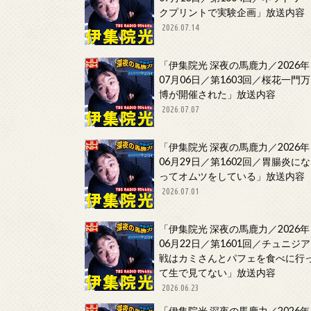
クプリントで実験企画」放送内容
2026.07.14
「伊集院光 深夜の馬鹿力／2026年
07月06日／第1603回／桜花一門万
博が開催された」放送内容
2026.07.07
「伊集院光 深夜の馬鹿力／2026年
06月29日／第1602回／胃腸炎にな
ってオムツをしている」放送内容
2026.07.01
「伊集院光 深夜の馬鹿力／2026年
06月22日／第1601回／チュニジア
戦はカミさんとパフェを食べに行
て生で見てない」放送内容
2026.06.23
「伊集院光 深夜の馬鹿力／2026年