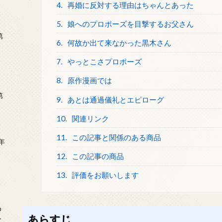
4.
再婚に反対する理由はちゃんとあった
5.
娘へのプロポーズを目撃するお父さん
第
6.
何故か出て来なかった黒木さん
7.
やっとこさプロポーズ
8.
原作漫画では
第
9.
あとは通過儀礼とエピローグ
10.
関連リンク
11.
この記事と関係のある商品
年
2
12.
この記事の商品
13.
評価をお願いします
め
あらすじ
ー