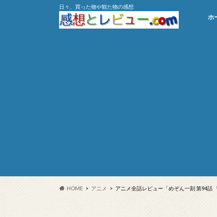
日々、買った物や観た物の感想
ホ
HOME
アニメ
アニメ全話レビュー「めぞん一刻 第94話 