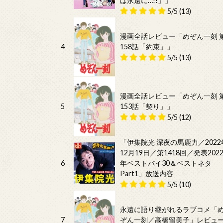
は永遠に…!!」」
5/5
(13)
漫画全話レビュー「めぞん一刻 
4
158話「約束」」
5/5
(13)
漫画全話レビュー「めぞん一刻 
5
153話「契り」」
5/5
(12)
「伊集院光 深夜の馬鹿力／2022
12月19日／第1418回／発表202
6
年ベストバイ30＆ベストネタ
Part1」放送内容
5/5
(10)
永遠に語り継がれるラブコメ「
7
ぞん一刻／高橋留美子」レビュ