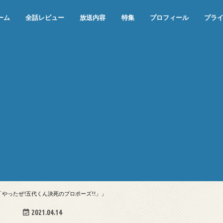
ーム
全話レビュー
放送内容
特集
プロフィール
プラ
めぞん一刻（漫画）
めぞん一刻（アニメ）
機動戦士ガンダム
ジョジョの奇妙な冒険 ダイヤモンド
寄生獣 セイの格率
この世の果てで恋を唄う少女YU-NO
この世の果てで恋を唄う少女YU-
江戸川乱歩の美女シリーズ＜中断＞
24 JAPAN＜中断＞
アメリカ横断ウルトラクイズ＜中断
稲垣早希のブログ旅＜中断＞
出川哲朗の充電させてもらえません
伊集院光 深夜の馬鹿力
ナインティナインのオールナイトニ
岡村隆史のオールナイトニッポン
ガンダム
めぞん一刻
バック・トゥ・ザ・フューチャー
は砕けない＜中断＞
NO（解説・考察）
＞
か？＜中断＞
ッポン
「やったぜ!五代くん決死のプロポーズ!!」」
2021.04.14