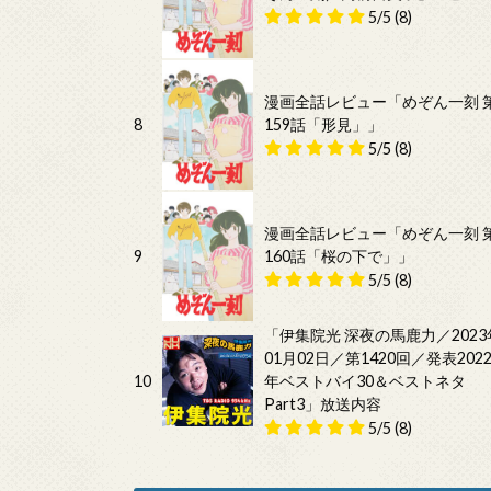
5/5
(8)
漫画全話レビュー「めぞん一刻 
8
159話「形見」」
5/5
(8)
漫画全話レビュー「めぞん一刻 
9
160話「桜の下で」」
5/5
(8)
「伊集院光 深夜の馬鹿力／2023
01月02日／第1420回／発表202
10
年ベストバイ30＆ベストネタ
Part3」放送内容
5/5
(8)