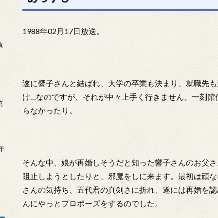
1988年02月17日放送。
第
遂に響子さんと結ばれ、大学の卒業も決まり、就職先も
け…なのですが、それが中々上手く行きません。一刻館
第
らなかったり。
年
2
そんな中、娘が再婚しそうだと知った響子さんのお父さ
阻止しようとしたりと、邪魔をしに来ます。最初は頑な
さんの気持ち、五代君の真剣さに折れ、遂には再婚を認
んにやっとプロポーズをするのでした。