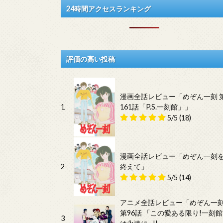
24時間アクセスランキング
評価の高い投稿
漫画全話レビュー「めぞん一刻 
1
161話「P.S.一刻館」」
5/5
(18)
漫画全話レビュー「めぞん一刻
2
終えて」
5/5
(14)
アニメ全話レビュー「めぞん一
第96話 「この愛ある限り!一刻館
3