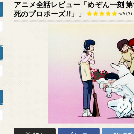
アニメ全話レビュー「めぞん一刻 第9
死のプロポーズ!!」」
5/5
(3)