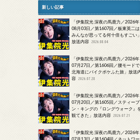
新しい記事
「伊集院光 深夜の馬鹿力／2026年
08月03日／第1607回／板東英二は
みんなが思ってる何十倍もすごい
放送内容
2026.08.04
「伊集院光 深夜の馬鹿力／2026年
07月27日／第1606回／腰モードで
北海道にバイクポケふた旅」放送
容
2026.07.28
「伊集院光 深夜の馬鹿力／2026年
07月20日／第1605回／スティーブ
ン・キングの『ロングウォーク』
観てきた」放送内容
2026.07.21
「伊集院光 深夜の馬鹿力／2026年
07月13日／第1604回／ネットワー