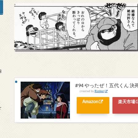
」
内
#94 やったぜ！五代くん 決
created by
Rinker
Amazon
楽天市場
を