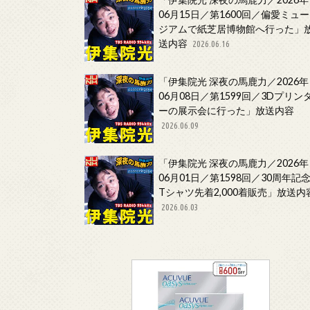
06月15日／第1600回／偏愛ミュー
ジアムで紙芝居博物館へ行った」
送内容
2026.06.16
「伊集院光 深夜の馬鹿力／2026年
06月08日／第1599回／3Dプリン
ーの展示会に行った」放送内容
2026.06.09
「伊集院光 深夜の馬鹿力／2026年
06月01日／第1598回／30周年記
Tシャツ先着2,000着販売」放送内
2026.06.03