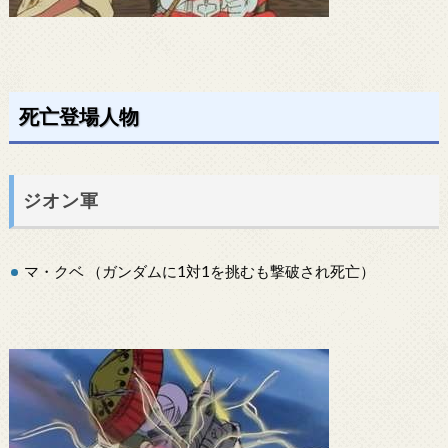
死亡登場人物
ジオン軍
マ・クベ （ガンダムに1対1を挑むも撃破され死亡）