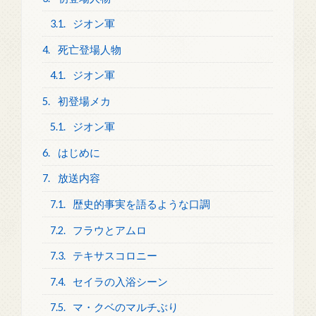
3.1.
ジオン軍
4.
死亡登場人物
4.1.
ジオン軍
5.
初登場メカ
5.1.
ジオン軍
6.
はじめに
7.
放送内容
7.1.
歴史的事実を語るような口調
7.2.
フラウとアムロ
7.3.
テキサスコロニー
7.4.
セイラの入浴シーン
7.5.
マ・クベのマルチぶり