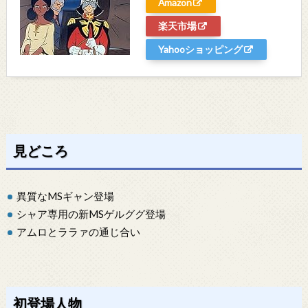
Amazon
楽天市場
Yahooショッピング
見どころ
異質なMSギャン登場
シャア専用の新MSゲルググ登場
アムロとララァの通じ合い
初登場人物