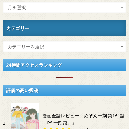
カテゴリー
24時間アクセスランキング
評価の高い投稿
漫画全話レビュー「めぞん一刻 第161話
「P.S.一刻館」」
1