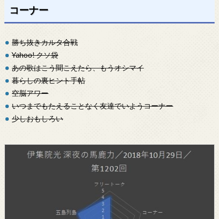
コーナー
勝ち抜きカルタ合戦
Yahoo! クソ袋
あの歌はこう聞こえたら、もうオシマイ
暮らしの裏ヒント手帖
空脳アワー
いつまでもたえることなく友達でいようコーナー
少しおもしろい