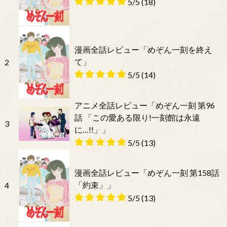
5/5
(18)
漫画全話レビュー「めぞん一刻を終え
て」
2
5/5
(14)
アニメ全話レビュー「めぞん一刻 第96
話 「この愛ある限り!一刻館は永遠
3
に…!!」」
5/5
(13)
漫画全話レビュー「めぞん一刻 第158話
「約束」」
4
5/5
(13)