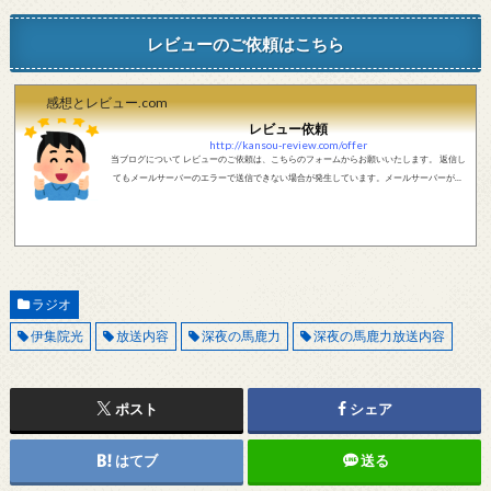
レビューのご依頼はこちら
感想とレビュー.com
レビュー依頼
http://kansou-review.com/offer
当ブログについて レビューのご依頼は、こちらのフォームからお願いいたします。 返信し
てもメールサーバーのエラーで送信できない場合が発生しています。メールサーバーが正
しく動作しているかどうか、メールアドレスが正しいかどうか、ご確認をお願いします。
現在確認できている、送信エラーになるメールサーバー以下になります。 @foxmail.com 上
記メールサーバーをお使いで、こちらから返信がない場合、他のメールサーバー、メール
アドレスから連絡をお願いします。 レビュー依頼
ラジオ
伊集院光
放送内容
深夜の馬鹿力
深夜の馬鹿力放送内容
ポスト
シェア
はてブ
送る