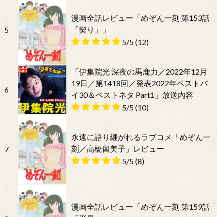
漫画全話レビュー「めぞん一刻 第153話
「契り」」
5
5/5
(12)
「伊集院光 深夜の馬鹿力／2022年12月
19日／第1418回／発表2022年ベストバ
6
イ30＆ベストネタ Part1」放送内容
5/5
(10)
永遠に語り継がれるラブコメ「めぞん一
刻／高橋留美子」レビュー
7
5/5
(8)
漫画全話レビュー「めぞん一刻 第159話