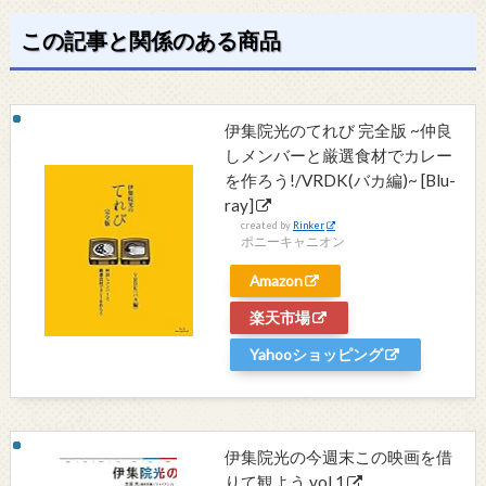
この記事と関係のある商品
伊集院光のてれび 完全版 ~仲良
しメンバーと厳選食材でカレー
を作ろう!/VRDK(バカ編)~ [Blu-
ray]
created by
Rinker
ポニーキャニオン
Amazon
楽天市場
Yahooショッピング
伊集院光の今週末この映画を借
りて観よう vol.1