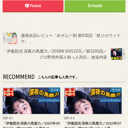
Pocket
feedly
漫画全話レビュー「めぞん一刻 第032話「怒りのウィド
ウ」」
「伊集院光 深夜の馬鹿力／2018年10月22日／第1201回／
プロ野球外国人助っ人列伝」放送内容
RECOMMEND
こちらの記事も人気です。
ラジオ
ラジオ
2025.9.2
2021.4.6
「伊集院光 深夜の馬鹿力／2025年09
「伊集院光 深夜の馬鹿力／2013年07