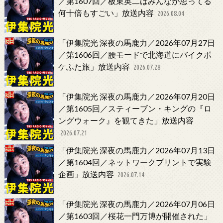
／第1607回／板東英二はみんなが思ってる
何十倍もすごい」放送内容
2026.08.04
「伊集院光 深夜の馬鹿力／2026年07月27日
／第1606回／腰モードで北海道にバイクポ
ケふた旅」放送内容
2026.07.28
「伊集院光 深夜の馬鹿力／2026年07月20日
／第1605回／スティーブン・キングの『ロ
ングウォーク』を観てきた」放送内容
2026.07.21
「伊集院光 深夜の馬鹿力／2026年07月13日
／第1604回／ネットワークプリントで実験
企画」放送内容
2026.07.14
「伊集院光 深夜の馬鹿力／2026年07月06日
／第1603回／桜花一門万博が開催された」