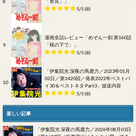
「形見」」
8
5/5
(8)
漫画全話レビュー「めぞん一刻 第160話
「桜の下で」」
9
5/5
(8)
「伊集院光 深夜の馬鹿力／2023年01月
02日／第1420回／発表2022年ベストバ
10
イ30＆ベストネタ Part3」放送内容
5/5
(8)
新しい記事
「伊集院光 深夜の馬鹿力／2026年08月03日