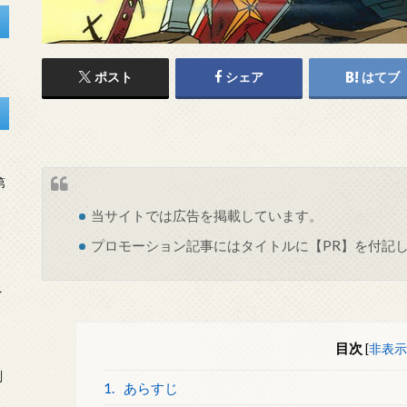
ポスト
シェア
はてブ
第
当サイトでは
広告
を掲載しています。
プロモーション記事にはタイトルに【PR】を付記
を
目次
[
非表示
刻
1.
あらすじ