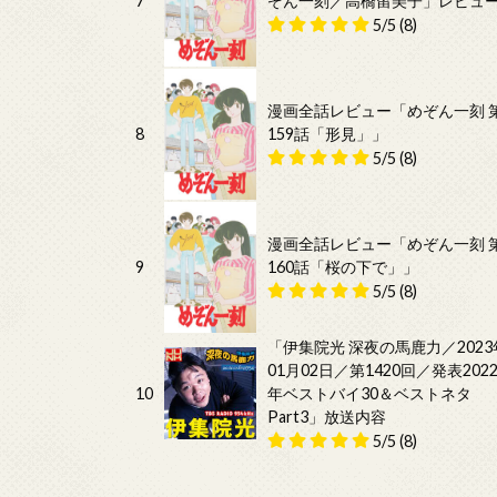
7
ぞん一刻／高橋留美子」レビュ
5/5
(8)
漫画全話レビュー「めぞん一刻 
8
159話「形見」」
5/5
(8)
漫画全話レビュー「めぞん一刻 
9
160話「桜の下で」」
5/5
(8)
「伊集院光 深夜の馬鹿力／2023
01月02日／第1420回／発表202
10
年ベストバイ30＆ベストネタ
Part3」放送内容
5/5
(8)