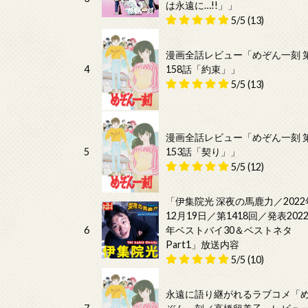
は永遠に…!!」」
5/5
(13)
漫画全話レビュー「めぞん一刻 
4
158話「約束」」
5/5
(13)
漫画全話レビュー「めぞん一刻 
5
153話「契り」」
5/5
(12)
「伊集院光 深夜の馬鹿力／2022
12月19日／第1418回／発表202
6
年ベストバイ30＆ベストネタ
Part1」放送内容
5/5
(10)
永遠に語り継がれるラブコメ「