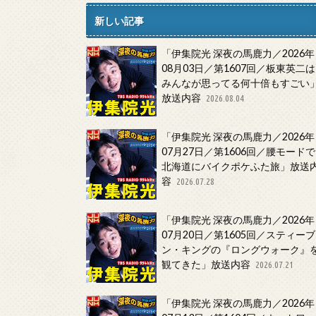
新しい記事
「伊集院光 深夜の馬鹿力／2026年
08月03日／第1607回／板東英二は
みんなが思ってる何十倍もすごい
放送内容
2026.08.04
「伊集院光 深夜の馬鹿力／2026年
07月27日／第1606回／腰モードで
北海道にバイクポケふた旅」放送
容
2026.07.28
「伊集院光 深夜の馬鹿力／2026年
07月20日／第1605回／スティーブ
ン・キングの『ロングウォーク』
観てきた」放送内容
2026.07.21
「伊集院光 深夜の馬鹿力／2026年