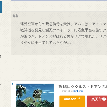
連邦空軍からの緊急信号を受け、アムロはコア・ファ
」
戦闘機を発見し瀕死のパイロットに応急手当を施すア
が近づき、ドアンと呼ばれる男がザクで現れた。ザク
う少女に手当てしてもらうが…。
内
を
第15話 ククルス・ドアンの
created by
Rinker
Amazon
楽天市場