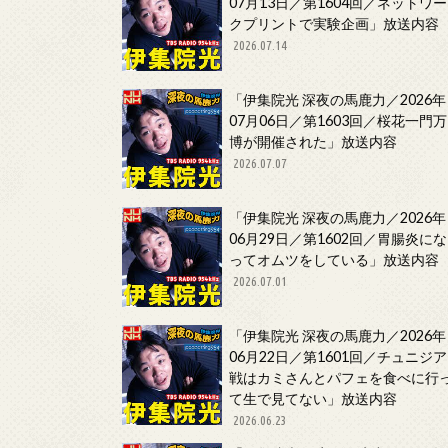
07月13日／第1604回／ネットワー
クプリントで実験企画」放送内容
2026.07.14
「伊集院光 深夜の馬鹿力／2026年
07月06日／第1603回／桜花一門万
博が開催された」放送内容
2026.07.07
「伊集院光 深夜の馬鹿力／2026年
06月29日／第1602回／胃腸炎にな
ってオムツをしている」放送内容
2026.07.01
「伊集院光 深夜の馬鹿力／2026年
06月22日／第1601回／チュニジア
戦はカミさんとパフェを食べに行
て生で見てない」放送内容
2026.06.23