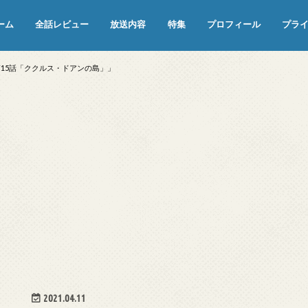
ーム
全話レビュー
放送内容
特集
プロフィール
プラ
めぞん一刻（漫画）
めぞん一刻（アニメ）
機動戦士ガンダム
ジョジョの奇妙な冒険 ダイヤモンド
寄生獣 セイの格率
この世の果てで恋を唄う少女YU-NO
この世の果てで恋を唄う少女YU-
江戸川乱歩の美女シリーズ＜中断＞
24 JAPAN＜中断＞
アメリカ横断ウルトラクイズ＜中断
稲垣早希のブログ旅＜中断＞
出川哲朗の充電させてもらえません
伊集院光 深夜の馬鹿力
ナインティナインのオールナイトニ
岡村隆史のオールナイトニッポン
ガンダム
めぞん一刻
バック・トゥ・ザ・フューチャー
は砕けない＜中断＞
NO（解説・考察）
＞
か？＜中断＞
ッポン
15話「ククルス・ドアンの島」」
2021.04.11