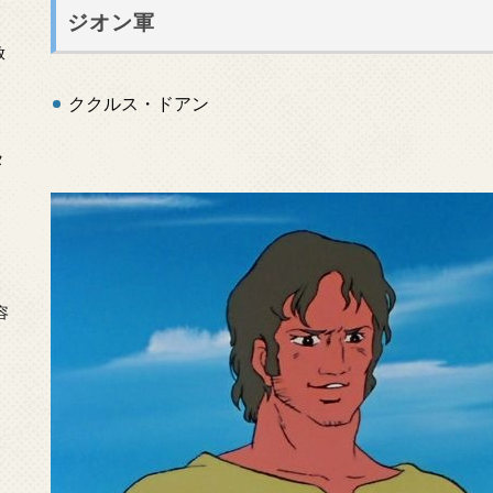
ジオン軍
放
ククルス・ドアン
タ
念
容