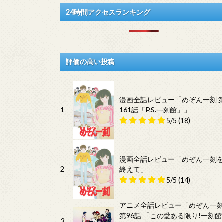
24時間アクセスランキング
評価の高い投稿
漫画全話レビュー「めぞん一刻 
1
161話「P.S.一刻館」」
5/5
(18)
漫画全話レビュー「めぞん一刻
2
終えて」
5/5
(14)
アニメ全話レビュー「めぞん一
第96話 「この愛ある限り!一刻館
3