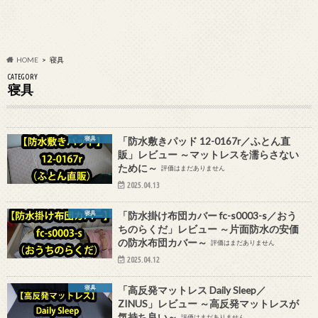
HOME
寝具
CATEGORY
寝具
寝具
「防水敷きパッド 12-0167r／ふとん直
販」レビュー ～マットレスを濡らさない
ために～
評価はまだありません
2025.04.13
寝具
「防水掛け布団カバー fc-s0003-s／おう
ちのらくだ」レビュー ～片面防水の安価
の防水布団カバー～
評価はまだありません
2025.04.12
寝具
「高反発マットレス Daily Sleep／
ZINUS」レビュー ～高反発マットレスが
気持ち良い～
評価はまだありません