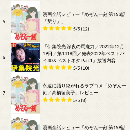
漫画全話レビュー「めぞん一刻 第153話
「契り」」
5
5/5
(12)
「伊集院光 深夜の馬鹿力／2022年12月
19日／第1418回／発表2022年ベストバ
6
イ30＆ベストネタ Part1」放送内容
5/5
(10)
永遠に語り継がれるラブコメ「めぞん一
刻／高橋留美子」レビュー
7
5/5
(8)
漫画全話レビュー「めぞん一刻 第159話