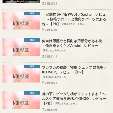
2022.09.26
寝具
「安眠枕 SHINE PW01／Sagino」レビュ
ー ～頸椎サポートと横向きパーツのある
枕～【PR】
評価はまだありません
2021.12.03
寝具
仰向け用部分と横向き用部分がある枕
「低反発まくら／Anwiel」レビュー
評価はまだありません
2021.11.10
寝具
フカフカの寝袋「寝袋 シュラフ 封筒型／
KEUMER」レビュー【PR】
評価はまだありません
2021.08.23
寝具
首の下にピッタリ枕がフィットする「ヘ
ルスケア横向き寝枕／KINGO」レビュー
【PR】
評価はまだありません
2021.08.06