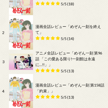
5/5
(18)
漫画全話レビュー「めぞん一刻を終え
て」
2
5/5
(14)
アニメ全話レビュー「めぞん一刻 第96
話 「この愛ある限り!一刻館は永遠
3
に…!!」」
5/5
(13)
漫画全話レビュー「めぞん一刻 第158話
「約束」」
4
5/5
(13)