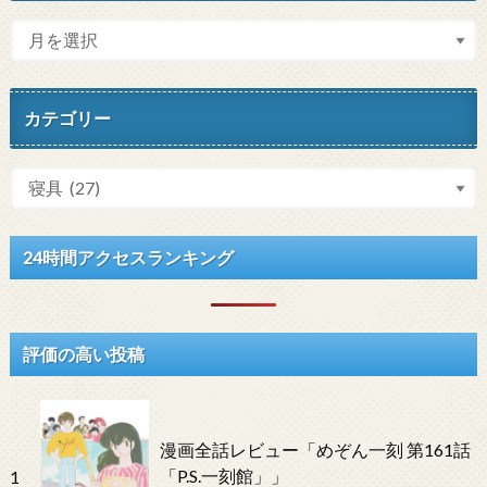
カテゴリー
24時間アクセスランキング
評価の高い投稿
漫画全話レビュー「めぞん一刻 第161話
「P.S.一刻館」」
1