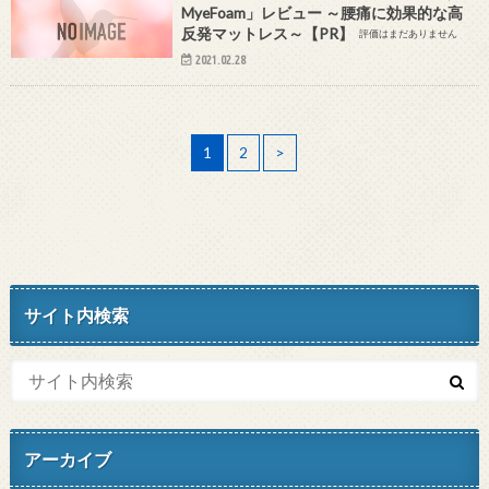
MyeFoam」レビュー ～腰痛に効果的な高
反発マットレス～【PR】
評価はまだありません
2021.02.28
1
2
>
サイト内検索
アーカイブ