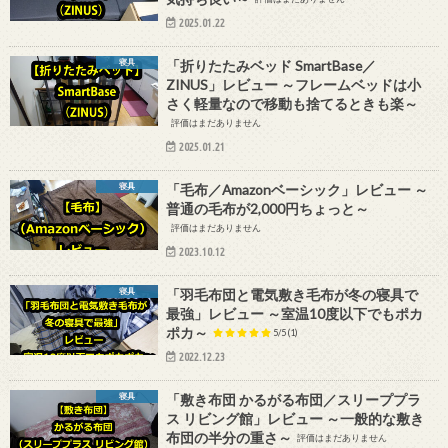
2025.01.22
寝具
「折りたたみベッド SmartBase／
ZINUS」レビュー ～フレームベッドは小
さく軽量なので移動も捨てるときも楽～
評価はまだありません
2025.01.21
寝具
「毛布／Amazonベーシック」レビュー ～
普通の毛布が2,000円ちょっと～
評価はまだありません
2023.10.12
寝具
「羽毛布団と電気敷き毛布が冬の寝具で
最強」レビュー ～室温10度以下でもポカ
ポカ～
5/5
(1)
2022.12.23
寝具
「敷き布団 かるがる布団／スリーププラ
ス リビング館」レビュー ～一般的な敷き
布団の半分の重さ～
評価はまだありません