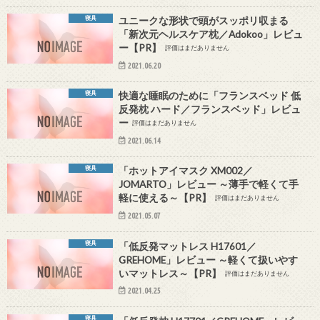
寝具
ユニークな形状で頭がスッポリ収まる
「新次元ヘルスケア枕／Adokoo」レビュ
ー【PR】
評価はまだありません
2021.06.20
寝具
快適な睡眠のために「フランスベッド 低
反発枕 ハード／フランスベッド」レビュ
ー
評価はまだありません
2021.06.14
寝具
「ホットアイマスク XM002／
JOMARTO」レビュー ～薄手で軽くて手
軽に使える～【PR】
評価はまだありません
2021.05.07
寝具
「低反発マットレス H17601／
GREHOME」レビュー ～軽くて扱いやす
いマットレス～【PR】
評価はまだありません
2021.04.25
寝具