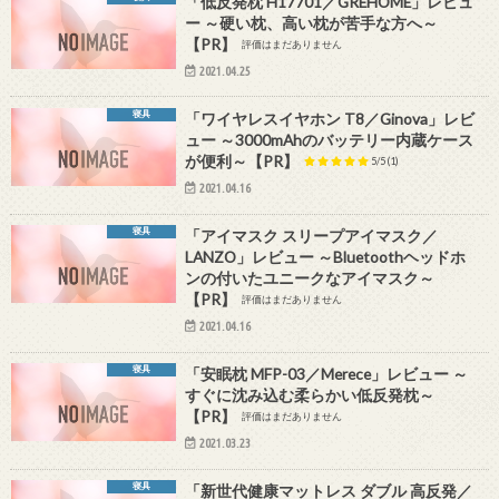
「低反発枕 H17701／GREHOME」レビュ
ー ～硬い枕、高い枕が苦手な方へ～
【PR】
評価はまだありません
2021.04.25
寝具
「ワイヤレスイヤホン T8／Ginova」レビ
ュー ～3000mAhのバッテリー内蔵ケース
が便利～【PR】
5/5
(1)
2021.04.16
寝具
「アイマスク スリープアイマスク／
LANZO」レビュー ～Bluetoothヘッドホ
ンの付いたユニークなアイマスク～
【PR】
評価はまだありません
2021.04.16
寝具
「安眠枕 MFP-03／Merece」レビュー ～
すぐに沈み込む柔らかい低反発枕～
【PR】
評価はまだありません
2021.03.23
寝具
「新世代健康マットレス ダブル 高反発／