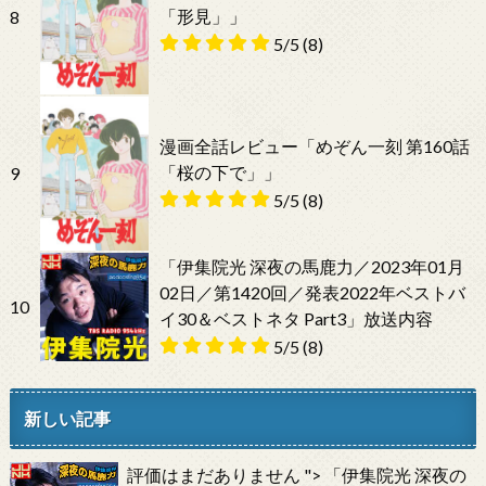
「形見」」
8
5/5
(8)
漫画全話レビュー「めぞん一刻 第160話
「桜の下で」」
9
5/5
(8)
「伊集院光 深夜の馬鹿力／2023年01月
02日／第1420回／発表2022年ベストバ
10
イ30＆ベストネタ Part3」放送内容
5/5
(8)
新しい記事
評価はまだありません
">
「伊集院光 深夜の