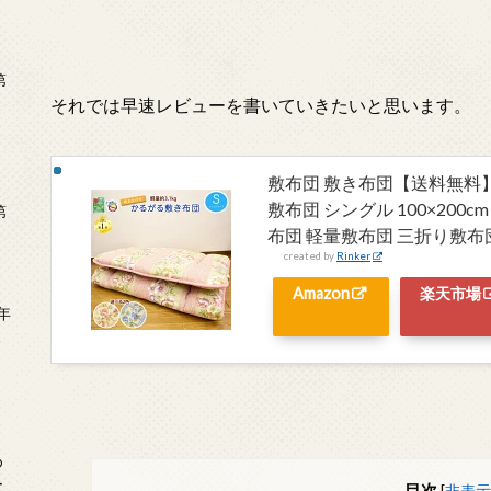
第
それでは早速レビューを書いていきたいと思います。
敷布団 敷き布団【送料無料】
敷布団 シングル 100×20
第
布団 軽量敷布団 三折り敷布団
created by
Rinker
Amazon
楽天市場
年
2
め
ー
目次
[
非表示