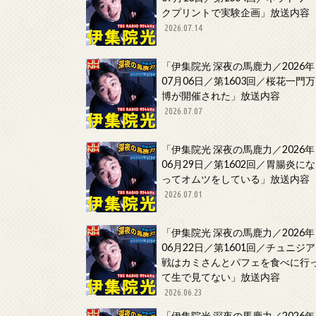
クプリントで実験企画」放送内容
2026.07.14
「伊集院光 深夜の馬鹿力／2026年
07月06日／第1603回／桜花一門万
博が開催された」放送内容
2026.07.07
「伊集院光 深夜の馬鹿力／2026年
06月29日／第1602回／胃腸炎にな
ってオムツをしている」放送内容
2026.07.01
「伊集院光 深夜の馬鹿力／2026年
06月22日／第1601回／チュニジア
戦はカミさんとパフェを食べに行
て生で見てない」放送内容
2026.06.23
「伊集院光 深夜の馬鹿力／2026年