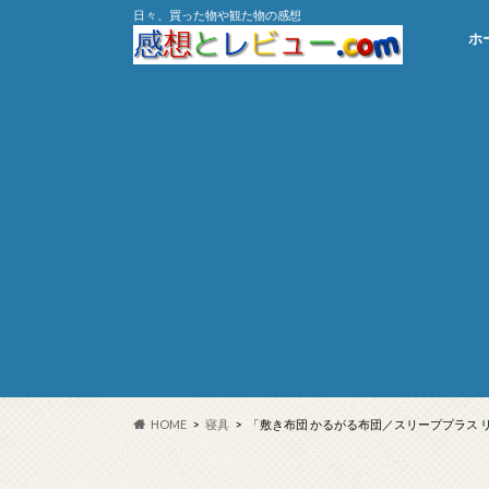
日々、買った物や観た物の感想
ホ
HOME
寝具
「敷き布団 かるがる布団／スリーププラス 