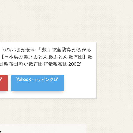
≪柄おまかせ≫ 『 敷 』抗菌防臭 かるがる
0cm【日本製の 敷きふとん 敷ふとん 敷布団】敷
 敷布団 軽い敷布団 軽量敷布団 200
Yahooショッピング
]