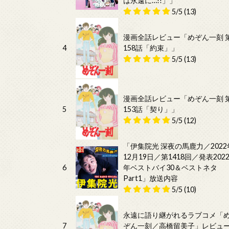
は永遠に…!!」」
5/5
(13)
漫画全話レビュー「めぞん一刻 
4
158話「約束」」
5/5
(13)
漫画全話レビュー「めぞん一刻 
5
153話「契り」」
5/5
(12)
「伊集院光 深夜の馬鹿力／2022
12月19日／第1418回／発表202
6
年ベストバイ30＆ベストネタ
Part1」放送内容
5/5
(10)
永遠に語り継がれるラブコメ「
7
ぞん一刻／高橋留美子」レビュ