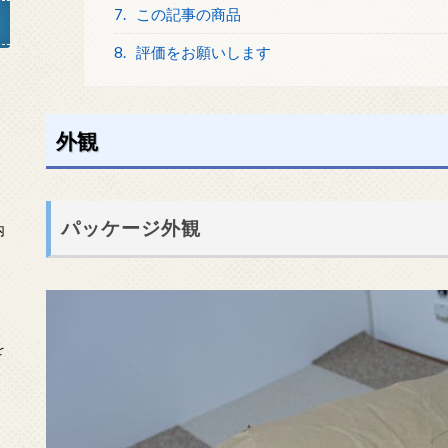
7.
この記事の商品
8.
評価をお願いします
」
外観
パッケージ外観
内
を