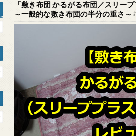
「敷き布団 かるがる布団／スリープ
～一般的な敷き布団の半分の重さ～