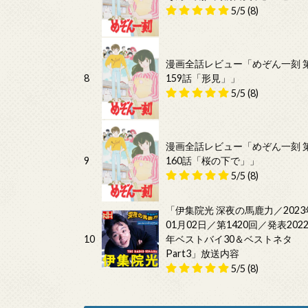
5/5
(8)
漫画全話レビュー「めぞん一刻 
8
159話「形見」」
5/5
(8)
漫画全話レビュー「めぞん一刻 
9
160話「桜の下で」」
5/5
(8)
「伊集院光 深夜の馬鹿力／2023
01月02日／第1420回／発表202
10
年ベストバイ30＆ベストネタ
Part3」放送内容
5/5
(8)