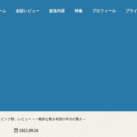
ーム
全話レビュー
放送内容
特集
プロフィール
プラ
めぞん一刻（漫画）
めぞん一刻（アニメ）
機動戦士ガンダム
ジョジョの奇妙な冒険 ダイヤモンド
寄生獣 セイの格率
この世の果てで恋を唄う少女YU-NO
この世の果てで恋を唄う少女YU-
江戸川乱歩の美女シリーズ＜中断＞
24 JAPAN＜中断＞
アメリカ横断ウルトラクイズ＜中断
稲垣早希のブログ旅＜中断＞
出川哲朗の充電させてもらえません
伊集院光 深夜の馬鹿力
ナインティナインのオールナイトニ
岡村隆史のオールナイトニッポン
ガンダム
めぞん一刻
バック・トゥ・ザ・フューチャー
は砕けない＜中断＞
NO（解説・考察）
＞
か？＜中断＞
ッポン
リビング館」レビュー ～一般的な敷き布団の半分の重さ～
2022.09.26