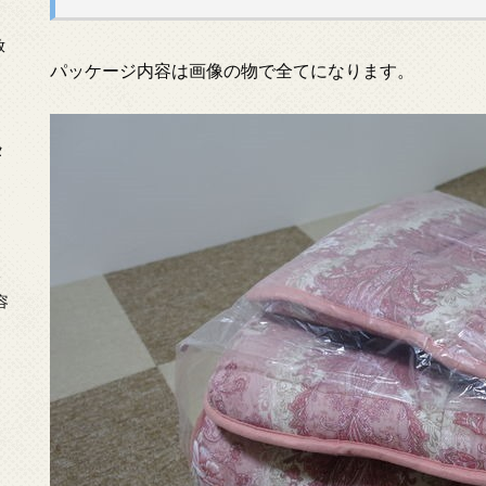
放
パッケージ内容は画像の物で全てになります。
タ
念
容