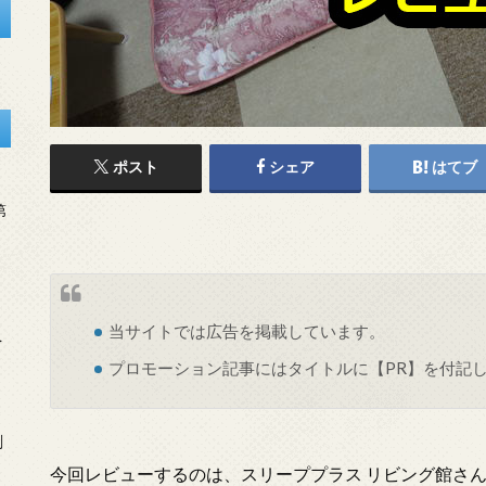
ポスト
シェア
はてブ
第
当サイトでは
広告
を掲載しています。
を
プロモーション記事にはタイトルに【PR】を付記
刻
今回レビューするのは、スリーププラス リビング館さ