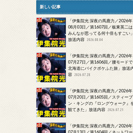
新しい記事
「伊集院光 深夜の馬鹿力／2026年
08月03日／第1607回／板東英二は
みんなが思ってる何十倍もすごい
放送内容
2026.08.04
「伊集院光 深夜の馬鹿力／2026年
07月27日／第1606回／腰モードで
北海道にバイクポケふた旅」放送
容
2026.07.28
「伊集院光 深夜の馬鹿力／2026年
07月20日／第1605回／スティーブ
ン・キングの『ロングウォーク』
観てきた」放送内容
2026.07.21
「伊集院光 深夜の馬鹿力／2026年
07月13日／第1604回／ネットワー