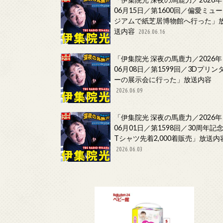
06月15日／第1600回／偏愛ミュー
ジアムで紙芝居博物館へ行った」
送内容
2026.06.16
「伊集院光 深夜の馬鹿力／2026年
06月08日／第1599回／3Dプリン
ーの展示会に行った」放送内容
2026.06.09
「伊集院光 深夜の馬鹿力／2026年
06月01日／第1598回／30周年記
Tシャツ先着2,000着販売」放送内
2026.06.03