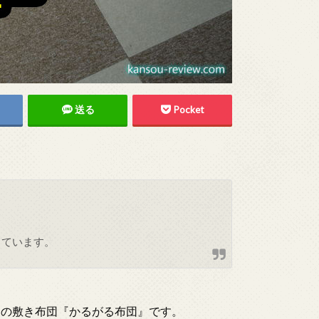
送る
Pocket
しています。
んの敷き布団『かるがる布団』です。