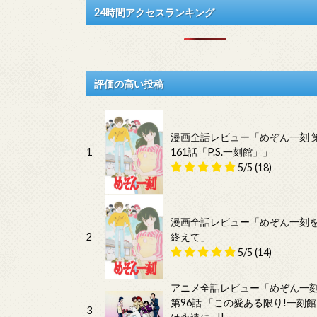
24時間アクセスランキング
評価の高い投稿
漫画全話レビュー「めぞん一刻 
1
161話「P.S.一刻館」」
5/5
(18)
漫画全話レビュー「めぞん一刻
2
終えて」
5/5
(14)
アニメ全話レビュー「めぞん一
第96話 「この愛ある限り!一刻館
3