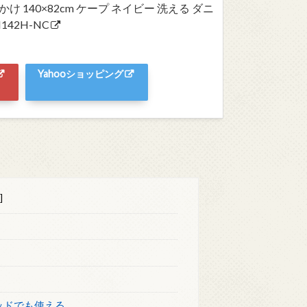
かけ 140×82cm ケープ ネイビー 洗える ダニ
42H-NC
Yahooショッピング
]
ッドでも使える