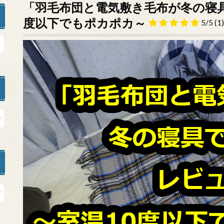
「羽毛布団と電気敷き毛布が冬の寝具
度以下でもポカポカ～
5/5
(1)