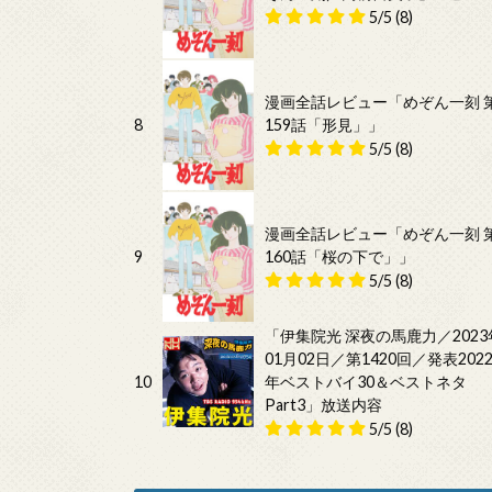
5/5
(8)
漫画全話レビュー「めぞん一刻 
8
159話「形見」」
5/5
(8)
漫画全話レビュー「めぞん一刻 
9
160話「桜の下で」」
5/5
(8)
「伊集院光 深夜の馬鹿力／2023
01月02日／第1420回／発表202
10
年ベストバイ30＆ベストネタ
Part3」放送内容
5/5
(8)