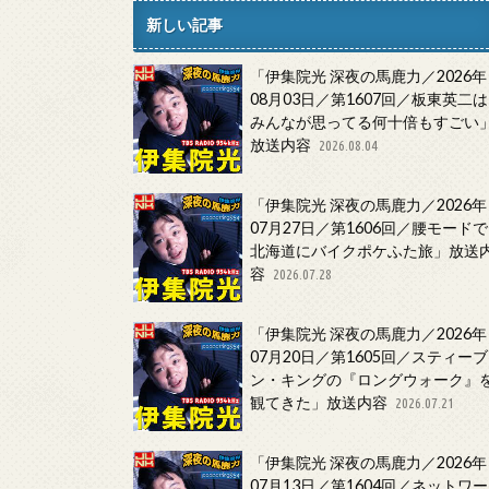
新しい記事
「伊集院光 深夜の馬鹿力／2026年
08月03日／第1607回／板東英二は
みんなが思ってる何十倍もすごい
放送内容
2026.08.04
「伊集院光 深夜の馬鹿力／2026年
07月27日／第1606回／腰モードで
北海道にバイクポケふた旅」放送
容
2026.07.28
「伊集院光 深夜の馬鹿力／2026年
07月20日／第1605回／スティーブ
ン・キングの『ロングウォーク』
観てきた」放送内容
2026.07.21
「伊集院光 深夜の馬鹿力／2026年
07月13日／第1604回／ネットワー