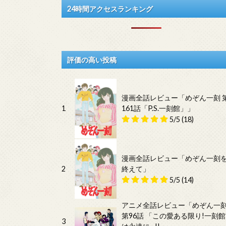
24時間アクセスランキング
評価の高い投稿
漫画全話レビュー「めぞん一刻 
1
161話「P.S.一刻館」」
5/5
(18)
漫画全話レビュー「めぞん一刻
2
終えて」
5/5
(14)
アニメ全話レビュー「めぞん一
第96話 「この愛ある限り!一刻館
3