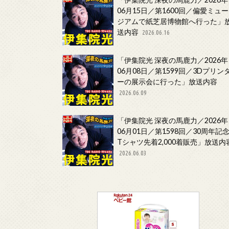
06月15日／第1600回／偏愛ミュー
ジアムで紙芝居博物館へ行った」
送内容
2026.06.16
「伊集院光 深夜の馬鹿力／2026年
06月08日／第1599回／3Dプリン
ーの展示会に行った」放送内容
2026.06.09
「伊集院光 深夜の馬鹿力／2026年
06月01日／第1598回／30周年記
Tシャツ先着2,000着販売」放送内
2026.06.03