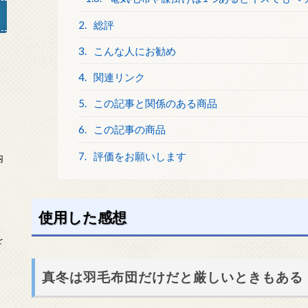
2.
総評
3.
こんな人にお勧め
」
4.
関連リンク
5.
この記事と関係のある商品
6.
この記事の商品
7.
評価をお願いします
内
使用した感想
を
真冬は羽毛布団だけだと厳しいときもある