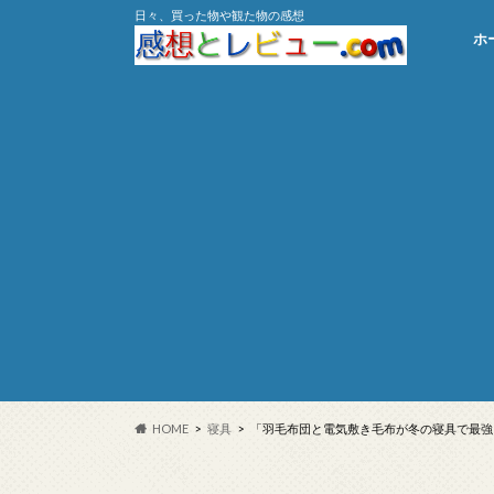
日々、買った物や観た物の感想
ホ
HOME
寝具
「羽毛布団と電気敷き毛布が冬の寝具で最強」