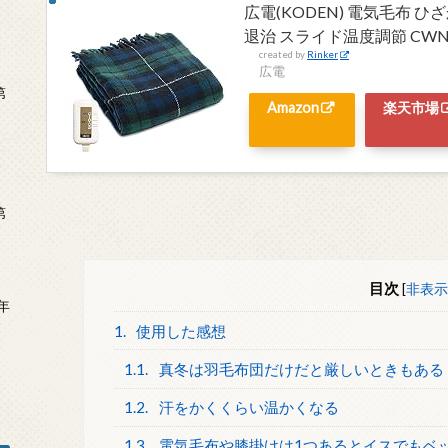
広電(KODEN) 電気毛布 ひざ
退治 スライド温度調節 CWN1
created by
Rinker
広電
第
Amazon
楽天市場
第
目次
[
非表示
年
2
1.
使用した感想
1.1.
真冬は羽毛布団だけだと厳しいときもある
1.2.
汗をかくくらい温かくなる
1.3.
電気毛布や膝掛けは1つあるとイスでもベ