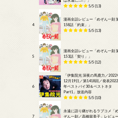
は永遠に…!!」」
5/5
(13)
漫画全話レビュー「めぞん一刻 
4
158話「約束」」
5/5
(13)
漫画全話レビュー「めぞん一刻 
5
153話「契り」」
5/5
(12)
「伊集院光 深夜の馬鹿力／2022
12月19日／第1418回／発表202
6
年ベストバイ30＆ベストネタ
Part1」放送内容
5/5
(10)
永遠に語り継がれるラブコメ「
7
ぞん一刻／高橋留美子」レビュ