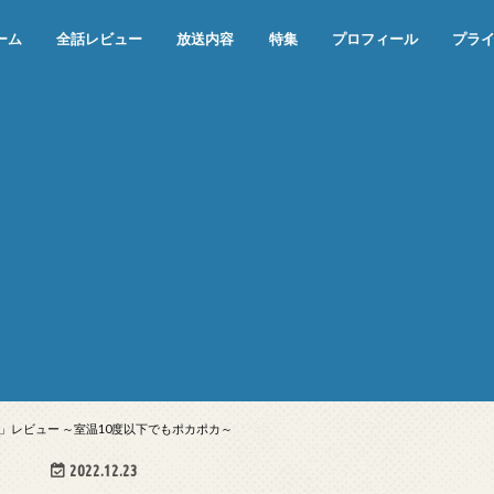
ーム
全話レビュー
放送内容
特集
プロフィール
プラ
めぞん一刻（漫画）
めぞん一刻（アニメ）
機動戦士ガンダム
ジョジョの奇妙な冒険 ダイヤモンド
寄生獣 セイの格率
この世の果てで恋を唄う少女YU-NO
この世の果てで恋を唄う少女YU-
江戸川乱歩の美女シリーズ＜中断＞
24 JAPAN＜中断＞
アメリカ横断ウルトラクイズ＜中断
稲垣早希のブログ旅＜中断＞
出川哲朗の充電させてもらえません
伊集院光 深夜の馬鹿力
ナインティナインのオールナイトニ
岡村隆史のオールナイトニッポン
ガンダム
めぞん一刻
バック・トゥ・ザ・フューチャー
は砕けない＜中断＞
NO（解説・考察）
＞
か？＜中断＞
ッポン
レビュー ～室温10度以下でもポカポカ～
2022.12.23