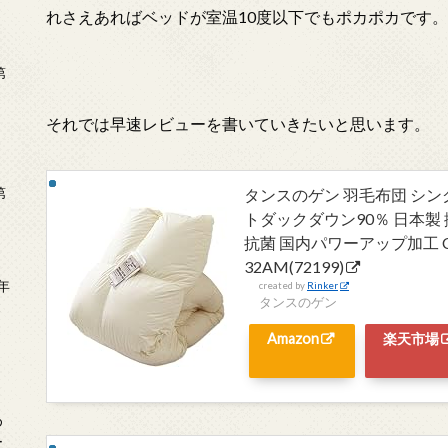
れさえあればベッドが室温10度以下でもポカポカです。
第
それでは早速レビューを書いていきたいと思います。
第
タンスのゲン 羽毛布団 シン
トダックダウン90％ 日本製 掛
抗菌 国内パワーアップ加工 CI
32AM(72199)
年
created by
Rinker
タンスのゲン
2
Amazon
楽天市場
め
ー