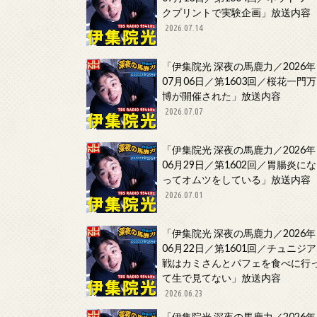
クプリントで実験企画」放送内容
2026.07.14
「伊集院光 深夜の馬鹿力／2026年
07月06日／第1603回／桜花一門万
博が開催された」放送内容
2026.07.07
「伊集院光 深夜の馬鹿力／2026年
06月29日／第1602回／胃腸炎にな
ってオムツをしている」放送内容
2026.07.01
「伊集院光 深夜の馬鹿力／2026年
06月22日／第1601回／チュニジア
戦はカミさんとパフェを食べに行
て生で見てない」放送内容
2026.06.23
「伊集院光 深夜の馬鹿力／2026年