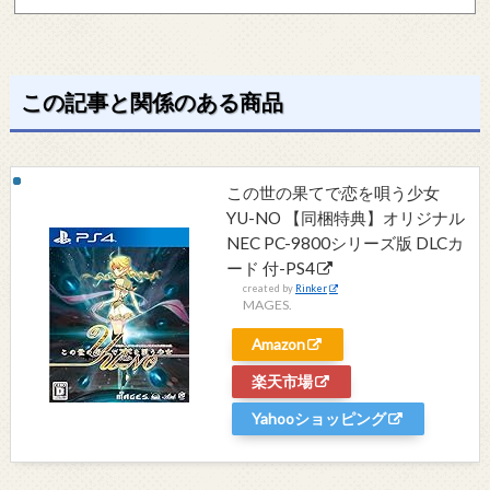
この記事と関係のある商品
この世の果てで恋を唄う少女
YU-NO 【同梱特典】オリジナル
NEC PC-9800シリーズ版 DLCカ
ード 付-PS4
created by
Rinker
MAGES.
Amazon
楽天市場
Yahooショッピング