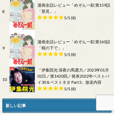
漫画全話レビュー「めぞん一刻 第159話
「形見」」
8
5/5
(8)
漫画全話レビュー「めぞん一刻 第160話
「桜の下で」」
9
5/5
(8)
「伊集院光 深夜の馬鹿力／2023年01月
02日／第1420回／発表2022年ベストバ
10
イ30＆ベストネタ Part3」放送内容
5/5
(8)
新しい記事