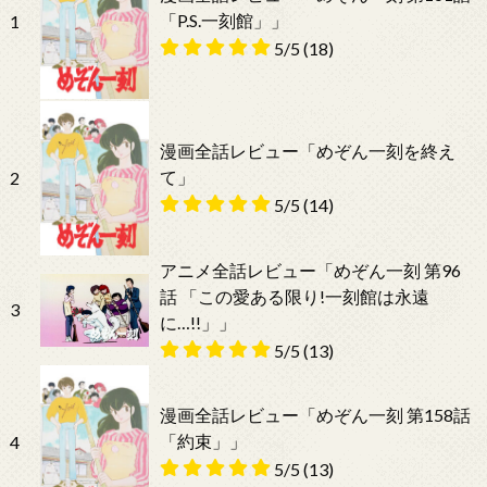
「P.S.一刻館」」
1
5/5
(18)
漫画全話レビュー「めぞん一刻を終え
て」
2
5/5
(14)
アニメ全話レビュー「めぞん一刻 第96
話 「この愛ある限り!一刻館は永遠
3
に…!!」」
5/5
(13)
漫画全話レビュー「めぞん一刻 第158話
「約束」」
4
5/5
(13)