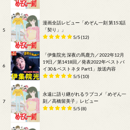
漫画全話レビュー「めぞん一刻 第153話
「契り」」
5
5/5
(12)
「伊集院光 深夜の馬鹿力／2022年12月
19日／第1418回／発表2022年ベストバ
6
イ30＆ベストネタ Part1」放送内容
5/5
(10)
永遠に語り継がれるラブコメ「めぞん一
刻／高橋留美子」レビュー
7
5/5
(8)