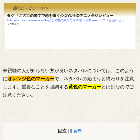
感想とレビュー.com
タグ 「この世の果てで恋を唄う少女YU-NOアニメ全話レビュー」
http://kansou-review.com/tag/この世の果てで恋を唄う少女yu-noアニメ全話レビュ
（件数:27）
未視聴の人が知らない方が良いネタバレについては、このよう
に
オレンジ色のマーカー
で、ネタバレの始まりと終わりを注意
します。重要なことを強調する
黄色のマーカー
とは別なのでご
注意ください。
目次
[
非表示
]