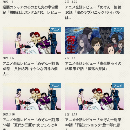
2022.1.1
2021.1.25
逆襲のシャアのそのまた先の宇宙世
アニメ全話レビュー「めぞん一刻 第
紀「機動戦士ガンダムF91」レビュー
10話 「渚のラブパニック!ライバル
は…
アニメ
アニメ
2021.3.17
2021.3.1
アニメ全話レビュー「めぞん一刻 第
アニメ全話レビュー「寄生獣 セイの
65話 「八神絶叫!キケンな四谷の個
格率 第17話 「瀕死の探偵」」
人…
アニメ
アニメ
2021.3.10
2021.2.13
アニメ全話レビュー「めぞん一刻 第
アニメ全話レビュー「めぞん一刻 第
58話 「五代か三鷹か!女ごころは今
33話 「日記にショック!惣一郎に恋