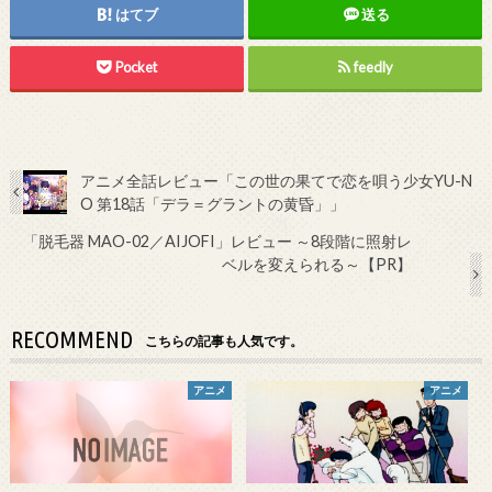
はてブ
送る
Pocket
feedly
アニメ全話レビュー「この世の果てで恋を唄う少女YU-N
O 第18話「デラ＝グラントの黄昏」」
「脱毛器 MAO-02／AIJOFI」レビュー ～8段階に照射レ
ベルを変えられる～【PR】
RECOMMEND
こちらの記事も人気です。
アニメ
アニメ