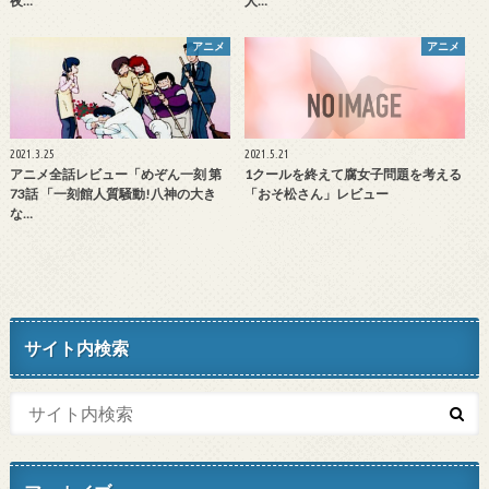
夜…
人…
アニメ
アニメ
2021.3.25
2021.5.21
アニメ全話レビュー「めぞん一刻 第
1クールを終えて腐女子問題を考える
73話 「一刻館人質騒動!八神の大き
「おそ松さん」レビュー
な…
サイト内検索