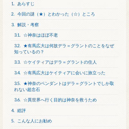
1.
あらすじ
2.
今回の謎（★）とわかった（☆）ところ
3.
解説・考察
3.1.
☆神奈はほぼ不老
3.2.
★有馬広大は何故デラ＝グラントのことをなぜ
知っているの？
3.3.
☆ケイティアはデラ＝グラントの住人
3.4.
☆有馬広大はケイティアに会いに旅立った
3.5.
★神奈のペンダントはデラ＝グラントでしか取
れない超念石
3.6.
☆異世界へ行く目的は神奈を救うため
4.
総評
5.
こんな人にお勧め