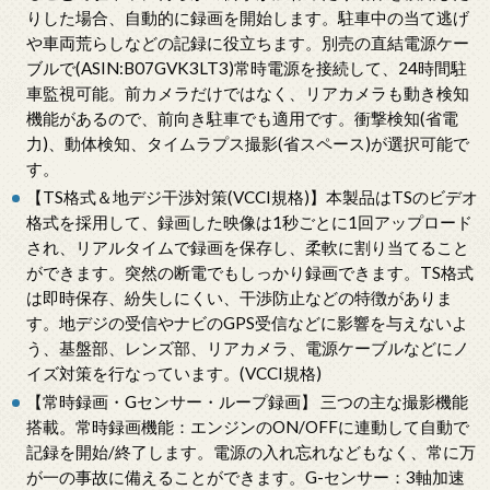
りした場合、自動的に録画を開始します。駐車中の当て逃げ
や車両荒らしなどの記録に役立ちます。別売の直結電源ケー
ブルで(ASIN:B07GVK3LT3)常時電源を接続して、24時間駐
車監視可能。前カメラだけではなく、リアカメラも動き検知
機能があるので、前向き駐車でも適用です。衝撃検知(省電
力)、動体検知、タイムラプス撮影(省スペース)が選択可能で
す。
【TS格式＆地デジ干渉対策(VCCI規格)】本製品はTSのビデオ
格式を採用して、録画した映像は1秒ごとに1回アップロード
され、リアルタイムで録画を保存し、柔軟に割り当てること
ができます。突然の断電でもしっかり録画できます。TS格式
は即時保存、紛失しにくい、干渉防止などの特徴がありま
す。地デジの受信やナビのGPS受信などに影響を与えないよ
う、基盤部、レンズ部、リアカメラ、電源ケーブルなどにノ
イズ対策を行なっています。(VCCI規格)
【常時録画・Gセンサー・ループ録画】 三つの主な撮影機能
搭載。常時録画機能：エンジンのON/OFFに連動して自動で
記録を開始/終了します。電源の入れ忘れなどもなく、常に万
が一の事故に備えることができます。G-センサー：3軸加速