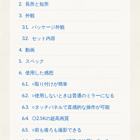
2.
長所と短所
3.
外観
3.1.
パッケージ外観
3.2.
セット内容
4.
動画
5.
スペック
6.
使用した感想
6.1.
○取り付けが簡単
6.2.
○使用しないときは普通のミラーになる
6.3.
○タッチパネルで直感的な操作が可能
6.4.
◎2.5Kの超高画質
6.5.
○前も後ろも撮影できる