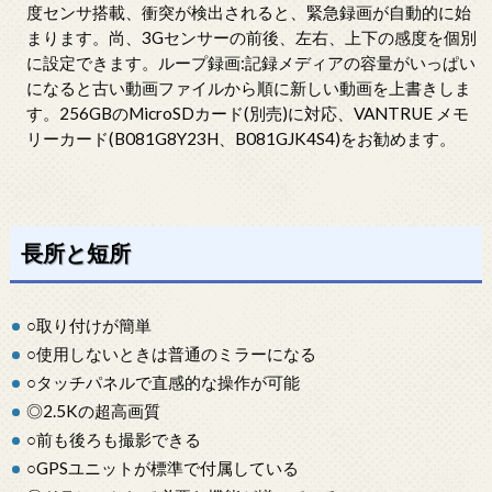
度センサ搭載、衝突が検出されると、緊急録画が自動的に始
まります。尚、3Gセンサーの前後、左右、上下の感度を個別
に設定できます。ループ録画:記録メディアの容量がいっぱい
になると古い動画ファイルから順に新しい動画を上書きしま
す。256GBのMicroSDカード(別売)に対応、VANTRUE メモ
リーカード(B081G8Y23H、B081GJK4S4)をお勧めます。
長所と短所
○取り付けが簡単
○使用しないときは普通のミラーになる
○タッチパネルで直感的な操作が可能
◎2.5Kの超高画質
○前も後ろも撮影できる
○GPSユニットが標準で付属している