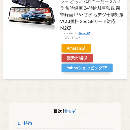
ラー どらいぶれこーだー 2カメ
ラ 常時録画 24時間駐車監視 衝
撃録画 IP67防水 地デジ干渉対策
VCCI規格 256GBカード対応
M2
created by
Rinker
VANTRUE
Amazon
楽天市場
Yahooショッピング
目次
[
非表示
]
1.
特徴