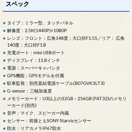
スペック
タイプ：ミラー型、タッチパネル
解像度：2.5K(1440P)+1080P
レンズ：フロント：広角148度；大口径F1.55／リア： 広角
140度；大口径F1.8
充電ポート：mini USBポート
ディスプレイ：11.8インチ
電源：スーパーキャパシタ
GPS機能：GPSモデルを付属
駐車監視：別売直結電源ケーブル(B07GVK3LT3)
G-sensor：三軸加速度
メモリーカード：U3以上の32GB－256GB (FAT32)のメモリ
ーカード(別売)
音声：マイク、スピーカー内蔵
センサー：前後ともSONY Starvisセンサー
防水：リアカメラIP67防水