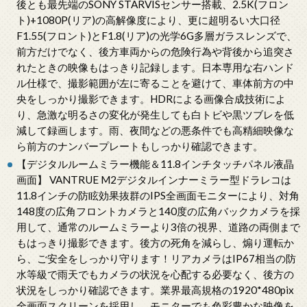
後とも最先端のSONY STARVISセンサー搭載、2.5K(フロン
ト)+1080P(リア)の高解像度により、更に超明るい大口径
F1.55(フロント)とF1.8(リア)の光学6G多層ガラスレンズで、
前方だけでなく、後方車両からの危険行為や背後から追突さ
れたときの映像もはっきり記録します。日本専用な右ハンド
ル仕様で、撮影範囲が左に寄ることを避けて、車体前方の中
央をしっかり撮影できます。HDRによる画像合成技術によ
り、急激な明るさの変化が発生しても白トビや黒ツブレを低
減して録画します。雨、夜間などの悪条件でも高精細映像な
ら前方のナンバープレートもしっかり確認できます。
【デジタルルームミラー機能＆11.8インチタッチパネル液晶
画面】 VANTRUE M2デジタルインナーミラー型ドラレコは
11.8インチの防眩効果抜群のIPS全画面モニターにより、対角
148度の広角フロントカメラと140度の広角バックカメラを採
用して、通常のルームミラーより3倍の視界、道路の両側まで
もはっきり撮影できます。後方の死角を減らし、煽り運転か
ら、ご安全をしっかり守ります！リアカメラはIP67相当の防
水等級で雨天でもカメラの状況を心配する必要なく、後方の
状況をしっかり確認できます。業界最高規格の1920*480pix
全画面スクリーンを採用し、モニターでも色彩豊かな映像を