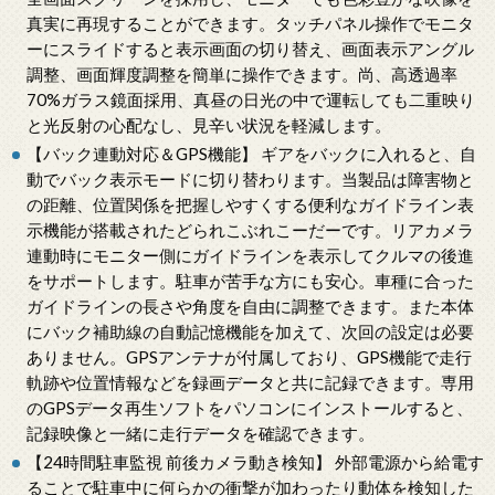
真実に再現することができます。タッチパネル操作でモニタ
ーにスライドすると表示画面の切り替え、画面表示アングル
調整、画面輝度調整を簡単に操作できます。尚、高透過率
70%ガラス鏡面採用、真昼の日光の中で運転しても二重映り
と光反射の心配なし、見辛い状況を軽減します。
【バック連動対応＆GPS機能】 ギアをバックに入れると、自
動でバック表示モードに切り替わります。当製品は障害物と
の距離、位置関係を把握しやすくする便利なガイドライン表
示機能が搭載されたどられこぶれこーだーです。リアカメラ
連動時にモニター側にガイドラインを表示してクルマの後進
をサポートします。駐車が苦手な方にも安心。車種に合った
ガイドラインの長さや角度を自由に調整できます。また本体
にバック補助線の自動記憶機能を加えて、次回の設定は必要
ありません。GPSアンテナが付属しており、GPS機能で走行
軌跡や位置情報などを録画データと共に記録できます。専用
のGPSデータ再生ソフトをパソコンにインストールすると、
記録映像と一緒に走行データを確認できます。
【24時間駐車監視 前後カメラ動き検知】 外部電源から給電す
ることで駐車中に何らかの衝撃が加わったり動体を検知した