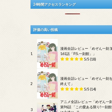
24時間アクセスランキング
評価の高い投稿
漫画全話レビュー「めぞん一刻 
1
161話「P.S.一刻館」」
5/5
(18)
漫画全話レビュー「めぞん一刻
2
終えて」
5/5
(14)
アニメ全話レビュー「めぞん一
第96話 「この愛ある限り!一刻館
3