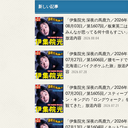
新しい記事
「伊集院光 深夜の馬鹿力／2026年
08月03日／第1607回／板東英二は
みんなが思ってる何十倍もすごい
放送内容
2026.08.04
「伊集院光 深夜の馬鹿力／2026年
07月27日／第1606回／腰モードで
北海道にバイクポケふた旅」放送
容
2026.07.28
「伊集院光 深夜の馬鹿力／2026年
07月20日／第1605回／スティーブ
ン・キングの『ロングウォーク』
観てきた」放送内容
2026.07.21
「伊集院光 深夜の馬鹿力／2026年
07月13日／第1604回／ネットワー