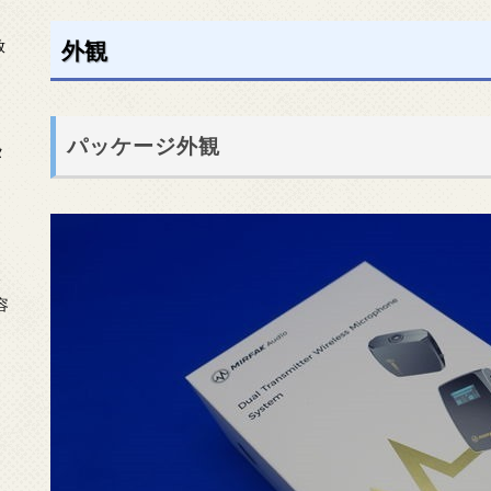
放
外観
パッケージ外観
タ
念
容