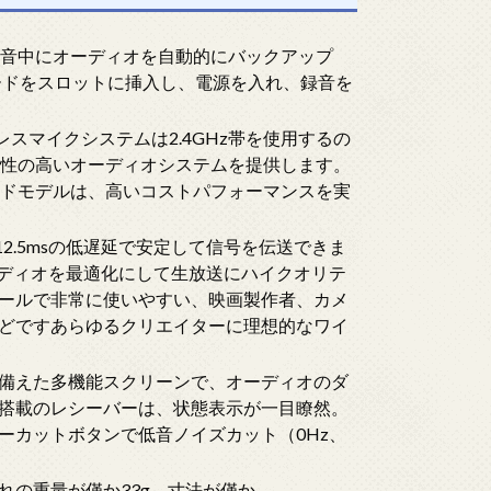
ROは、録音中にオーディオを自動的にバックアップ
ードをスロットに挿入し、電源を入れ、録音を
レスマイクシステムは2.4GHz帯を使用するの
渉性の高いオーディオシステムを提供します。
ードモデルは、高いコストパフォーマンスを実
12.5msの低遅延で安定して信号を伝送できま
ーディオを最適化にして生放送にハイクオリテ
ールで非常に使いやすい、映画製作者、カメ
どですあらゆるクリエイターに理想的なワイ
備えた多機能スクリーンで、オーディオのダ
搭載のレシーバーは、状態表示が一目瞭然。
ーカットボタンで低音ノイズカット（0Hz、
れの重量が僅か33g、寸法が僅か