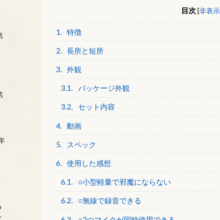
目次
[
非表示
1.
特徴
第
2.
長所と短所
3.
外観
3.1.
パッケージ外観
第
3.2.
セット内容
4.
動画
年
5.
スペック
2
6.
使用した感想
6.1.
○小型軽量で邪魔にならない
6.2.
○無線で録音できる
め
ー
6.3.
○2つマイクが同時使用できる