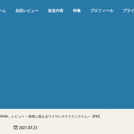
ーム
全話レビュー
放送内容
特集
プロフィール
プラ
めぞん一刻（漫画）
めぞん一刻（アニメ）
機動戦士ガンダム
ジョジョの奇妙な冒険 ダイヤモンド
寄生獣 セイの格率
この世の果てで恋を唄う少女YU-NO
この世の果てで恋を唄う少女YU-
江戸川乱歩の美女シリーズ＜中断＞
24 JAPAN＜中断＞
アメリカ横断ウルトラクイズ＜中断
稲垣早希のブログ旅＜中断＞
出川哲朗の充電させてもらえません
伊集院光 深夜の馬鹿力
ナインティナインのオールナイトニ
岡村隆史のオールナイトニッポン
ガンダム
めぞん一刻
バック・トゥ・ザ・フューチャー
は砕けない＜中断＞
NO（解説・考察）
＞
か？＜中断＞
ッポン
MIRFAK」レビュー ～簡単に使えるワイヤレスマイクシステム～【PR】
2021.07.25