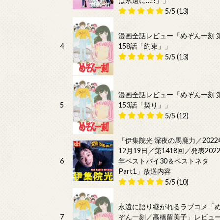
は永遠に…!!」」
5/5
(13)
漫画全話レビュー「めぞん一刻 
4
158話「約束」」
5/5
(13)
漫画全話レビュー「めぞん一刻 
5
153話「契り」」
5/5
(12)
「伊集院光 深夜の馬鹿力／2022
12月19日／第1418回／発表202
6
年ベストバイ30＆ベストネタ
Part1」放送内容
5/5
(10)
永遠に語り継がれるラブコメ「
7
ぞん一刻／高橋留美子」レビュ