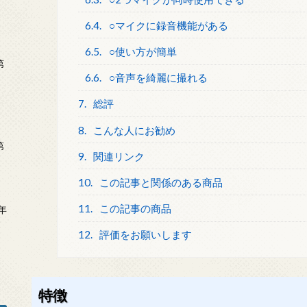
6.4.
○マイクに録音機能がある
6.5.
○使い方が簡単
第
6.6.
○音声を綺麗に撮れる
7.
総評
8.
こんな人にお勧め
第
9.
関連リンク
10.
この記事と関係のある商品
11.
この記事の商品
年
2
12.
評価をお願いします
特徴