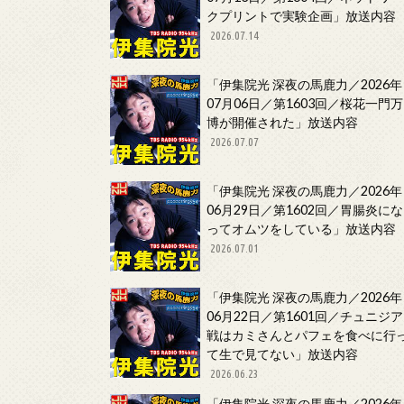
クプリントで実験企画」放送内容
2026.07.14
「伊集院光 深夜の馬鹿力／2026年
07月06日／第1603回／桜花一門万
博が開催された」放送内容
2026.07.07
「伊集院光 深夜の馬鹿力／2026年
06月29日／第1602回／胃腸炎にな
ってオムツをしている」放送内容
2026.07.01
「伊集院光 深夜の馬鹿力／2026年
06月22日／第1601回／チュニジア
戦はカミさんとパフェを食べに行
て生で見てない」放送内容
2026.06.23
「伊集院光 深夜の馬鹿力／2026年