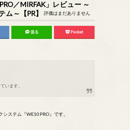
RO／MIRFAK」レビュー ～
テム～【PR】
評価はまだありません
送る
Pocket
しています。
システム『WE10 PRO』です。