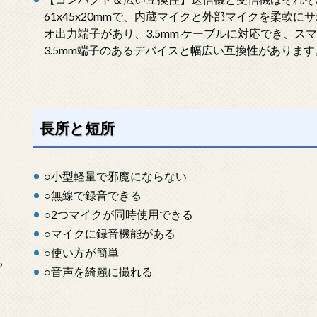
61x45x20mmで、内蔵マイクと外部マイクを柔軟に
オ出力端子があり、3.5mm ケーブルに対応でき、
3.5mm端子のあるデバイスと幅広い互換性があります
長所と短所
○小型軽量で邪魔にならない
○無線で録音できる
○2つマイクが同時使用できる
○マイクに録音機能がある
○使い方が簡単
っ
○音声を綺麗に撮れる