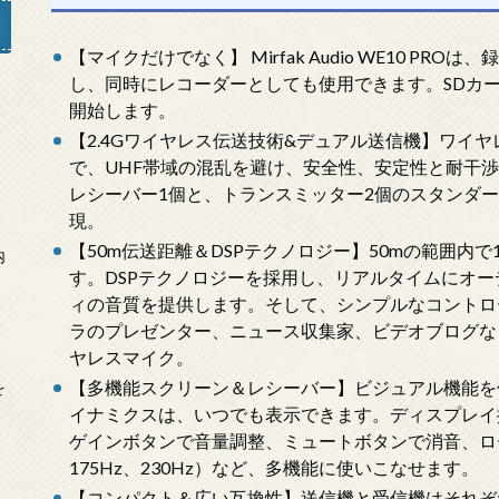
【マイクだけでなく】 Mirfak Audio WE10 P
し、同時にレコーダーとしても使用できます。SDカ
開始します。
」
【2.4Gワイヤレス伝送技術&デュアル送信機】ワイヤ
で、UHF帯域の混乱を避け、安全性、安定性と耐干
レシーバー1個と、トランスミッター2個のスタンダ
現。
【50m伝送距離＆DSPテクノロジー】50mの範囲内で
内
す。DSPテクノロジーを採用し、リアルタイムにオ
ィの音質を提供します。そして、シンプルなコントロ
ラのプレゼンター、ニュース収集家、ビデオブログな
ヤレスマイク。
【多機能スクリーン＆レシーバー】ビジュアル機能を
を
イナミクスは、いつでも表示できます。ディスプレイ
ゲインボタンで音量調整、ミュートボタンで消音、ロ
175Hz、230Hz）など、多機能に使いこなせます。
【コンパクト＆広い互換性】送信機と受信機はそれぞ