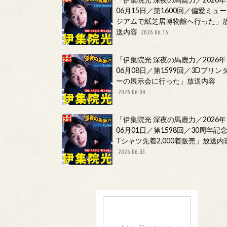
06月15日／第1600回／偏愛ミュー
ジアムで紙芝居博物館へ行った」
送内容
2026.06.16
「伊集院光 深夜の馬鹿力／2026年
06月08日／第1599回／3Dプリン
ーの展示会に行った」放送内容
2026.06.09
「伊集院光 深夜の馬鹿力／2026年
06月01日／第1598回／30周年記
Tシャツ先着2,000着販売」放送内
2026.06.03