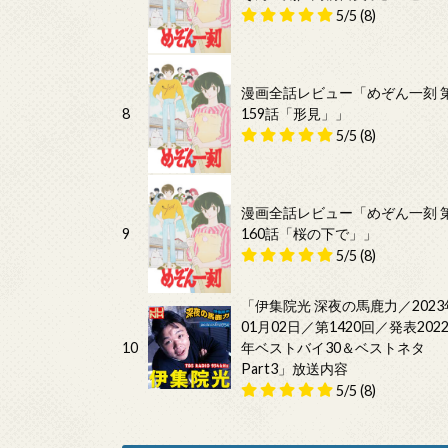
5/5
(8)
漫画全話レビュー「めぞん一刻 
8
159話「形見」」
5/5
(8)
漫画全話レビュー「めぞん一刻 
9
160話「桜の下で」」
5/5
(8)
「伊集院光 深夜の馬鹿力／2023
01月02日／第1420回／発表202
10
年ベストバイ30＆ベストネタ
Part3」放送内容
5/5
(8)