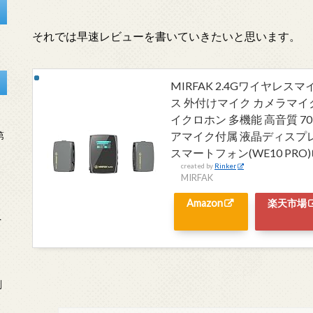
それでは早速レビューを書いていきたいと思います。
MIRFAK 2.4Gワイヤレ
ス 外付けマイク カメラマイ
イクロホン 多機能 高音質 
アマイク付属 液晶ディスプ
第
スマートフォン(WE10 PRO)
created by
Rinker
MIRFAK
Amazon
楽天市場
を
刻