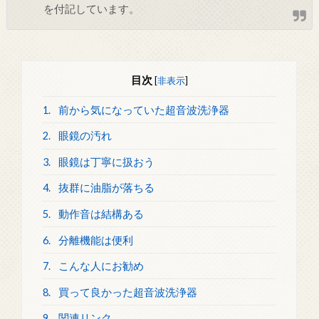
を付記しています。
目次
[
非表示
]
1.
前から気になっていた超音波洗浄器
2.
眼鏡の汚れ
3.
眼鏡は丁寧に扱おう
4.
抜群に油脂が落ちる
5.
動作音は結構ある
6.
分離機能は便利
7.
こんな人にお勧め
8.
買って良かった超音波洗浄器
9.
関連リンク