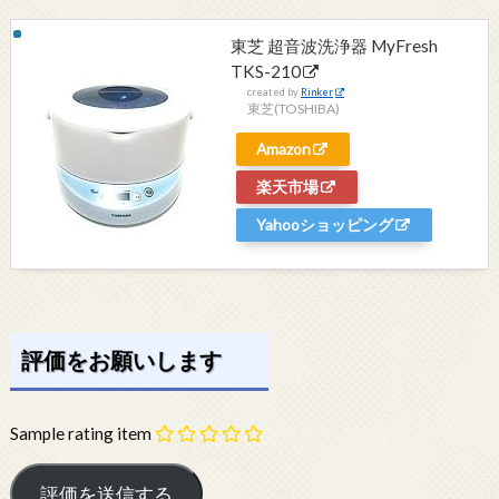
東芝 超音波洗浄器 MyFresh
TKS-210
created by
Rinker
東芝(TOSHIBA)
Amazon
楽天市場
Yahooショッピング
評価をお願いします
Sample rating item