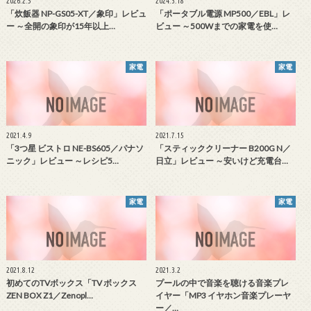
2026.2.5
2024.3.18
「炊飯器 NP-GS05-XT／象印」レビュ
「ポータブル電源 MP500／EBL」レ
ー ～全開の象印が15年以上…
ビュー ～500Wまでの家電を使…
家電
家電
2021.4.9
2021.7.15
「3つ星 ビストロ NE-BS605／パナソ
「スティッククリーナー B200G N／
ニック」レビュー ～レシピ5…
日立」レビュー ～安いけど充電台…
家電
家電
2021.8.12
2021.3.2
初めてのTVボックス「TV ボックス
プールの中で音楽を聴ける音楽プレ
ZEN BOX Z1／Zenopl…
イヤー「MP3 イヤホン音楽プレーヤ
ー／…