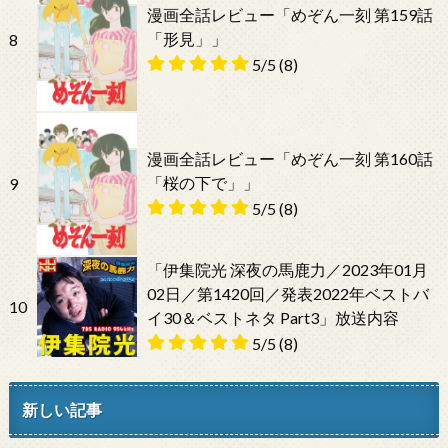
漫画全話レビュー「めぞん一刻 第159話
「形見」」
8
5/5
(8)
漫画全話レビュー「めぞん一刻 第160話
「桜の下で」」
9
5/5
(8)
「伊集院光 深夜の馬鹿力／2023年01月
02日／第1420回／発表2022年ベストバ
10
イ30＆ベストネタ Part3」放送内容
5/5
(8)
新しい記事