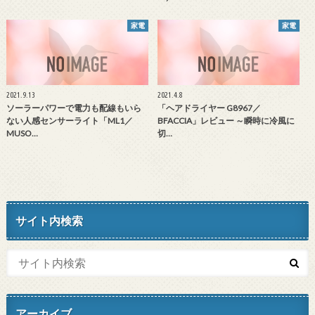
家電
家電
2021.9.13
2021.4.8
ソーラーパワーで電力も配線もいら
「ヘアドライヤー G8967／
ない人感センサーライト「ML1／
BFACCIA」レビュー ～瞬時に冷風に
MUSO…
切…
サイト内検索
アーカイブ