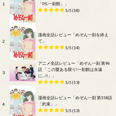
「P.S.一刻館」」
1
5/5
(18)
漫画全話レビュー「めぞん一刻を終え
て」
2
5/5
(14)
アニメ全話レビュー「めぞん一刻 第96
話 「この愛ある限り!一刻館は永遠
3
に…!!」」
5/5
(13)
漫画全話レビュー「めぞん一刻 第158話
「約束」」
4
5/5
(13)