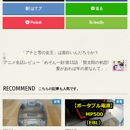
はてブ
送る
Pocket
feedly
「アナと雪の女王」は面白いんだろうか？
アニメ全話レビュー「めぞん一刻 第11話 「賢太郎の初恋!
愛があれば年の差なんて」」
RECOMMEND
こちらの記事も人気です。
家電
家電