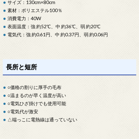
サイズ：130cm×80cm
素材：ポリエステル100％
消費電力：40W
表面温度：強 約52℃、中 約36℃、弱 約20℃
電気代：強 約0.61円、中 約0.37円、弱 約0.06円
長所と短所
○価格の割りに厚手の毛布
○温まるのが早く温度が高い
○電気ひざ掛けでも使用可能
○電気代が激安
△端っこに電熱線は通っていない