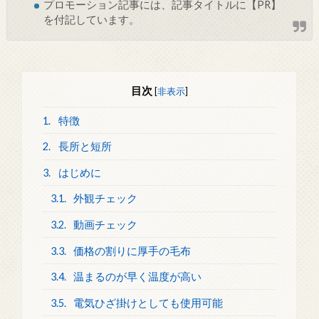
プロモーション記事には、記事タイトルに【PR】
を付記しています。
目次
[
非表示
]
1.
特徴
2.
長所と短所
3.
はじめに
3.1.
外観チェック
3.2.
動画チェック
3.3.
価格の割りに厚手の毛布
3.4.
温まるのが早く温度が高い
3.5.
電気ひざ掛けとしても使用可能