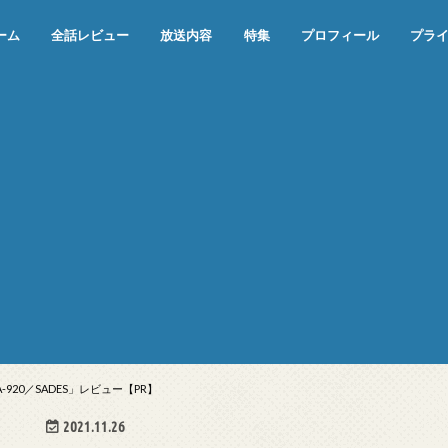
ーム
全話レビュー
放送内容
特集
プロフィール
プラ
めぞん一刻（漫画）
めぞん一刻（アニメ）
機動戦士ガンダム
ジョジョの奇妙な冒険 ダイヤモンド
寄生獣 セイの格率
この世の果てで恋を唄う少女YU-NO
この世の果てで恋を唄う少女YU-
江戸川乱歩の美女シリーズ＜中断＞
24 JAPAN＜中断＞
アメリカ横断ウルトラクイズ＜中断
稲垣早希のブログ旅＜中断＞
出川哲朗の充電させてもらえません
伊集院光 深夜の馬鹿力
ナインティナインのオールナイトニ
岡村隆史のオールナイトニッポン
ガンダム
めぞん一刻
バック・トゥ・ザ・フューチャー
は砕けない＜中断＞
NO（解説・考察）
＞
か？＜中断＞
ッポン
-920／SADES」レビュー【PR】
2021.11.26