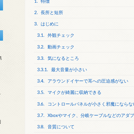
1.
特徴
2.
長所と短所
3.
はじめに
3.1.
外観チェック
3.2.
動画チェック
3.3.
気になるところ
第
3.3.1.
最大音量が小さい
3.4.
アラウンドイヤーで耳への圧迫感がない
3.5.
マイクが綺麗に収納できる
を
3.6.
コントロールパネルが小さく邪魔にならな
3.7.
Xboxやマイク、分岐ケーブルなどのアダ
刻
3.8.
音質について