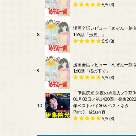
5/5
(8)
漫画全話レビュー「めぞん一刻 
8
159話「形見」」
5/5
(8)
漫画全話レビュー「めぞん一刻 
9
160話「桜の下で」」
5/5
(8)
「伊集院光 深夜の馬鹿力／2023
01月02日／第1420回／発表202
10
年ベストバイ30＆ベストネタ
Part3」放送内容
5/5
(8)