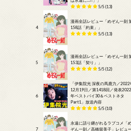
は永遠に…!!」」
5/5
(13)
漫画全話レビュー「めぞん一刻 
4
158話「約束」」
5/5
(13)
漫画全話レビュー「めぞん一刻 
5
153話「契り」」
5/5
(12)
「伊集院光 深夜の馬鹿力／2022
12月19日／第1418回／発表202
6
年ベストバイ30＆ベストネタ
Part1」放送内容
5/5
(10)
永遠に語り継がれるラブコメ「
7
ぞん一刻／高橋留美子」レビュ