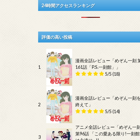
24時間アクセスランキング
評価の高い投稿
漫画全話レビュー「めぞん一刻 
1
161話「P.S.一刻館」」
5/5
(18)
漫画全話レビュー「めぞん一刻
2
終えて」
5/5
(14)
アニメ全話レビュー「めぞん一
第96話 「この愛ある限り!一刻館
3