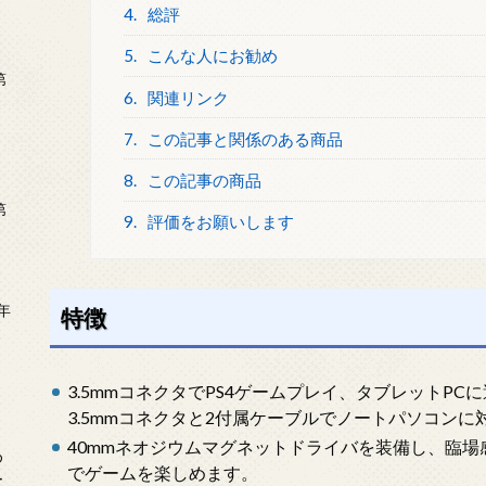
4.
総評
5.
こんな人にお勧め
第
6.
関連リンク
7.
この記事と関係のある商品
8.
この記事の商品
第
9.
評価をお願いします
年
特徴
2
3.5mmコネクタでPS4ゲームプレイ、タブレットPCに適
3.5mmコネクタと2付属ケーブルでノートパソコンに
40mmネオジウムマグネットドライバを装備し、臨
め
でゲームを楽しめます。
ー