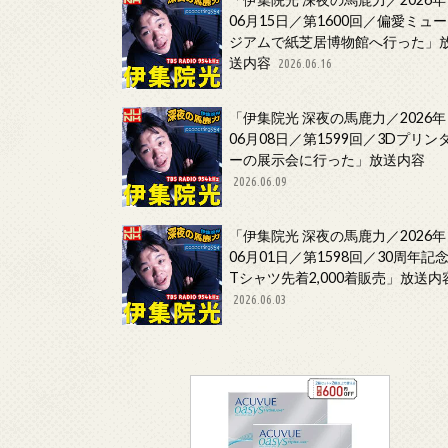
06月15日／第1600回／偏愛ミュー
ジアムで紙芝居博物館へ行った」
送内容
2026.06.16
「伊集院光 深夜の馬鹿力／2026年
06月08日／第1599回／3Dプリン
ーの展示会に行った」放送内容
2026.06.09
「伊集院光 深夜の馬鹿力／2026年
06月01日／第1598回／30周年記
Tシャツ先着2,000着販売」放送内
2026.06.03