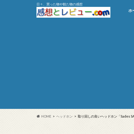
日々、買った物や観た物の感想
ホ
HOME
ヘッドホン
取り回しの良いヘッドホン「Sades SA