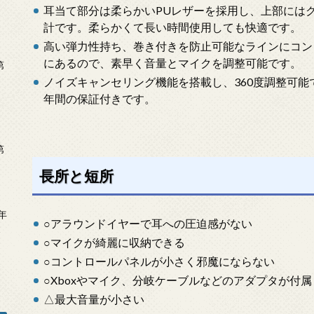
耳当て部分は柔らかいPUレザーを採用し、上部には
計です。柔らかくて長い時間使用しても快適です。
高い弾力性持ち、巻き付きを防止可能なラインにコン
にあるので、素早く音量とマイクを調整可能です。
第
ノイズキャンセリング機能を搭載し、360度調整可能
年間の保証付きです。
第
長所と短所
年
○アラウンドイヤーで耳への圧迫感がない
2
○マイクが綺麗に収納できる
○コントロールパネルが小さく邪魔にならない
○Xboxやマイク、分岐ケーブルなどのアダプタが付
△最大音量が小さい