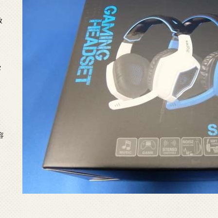
放
タ
念
容