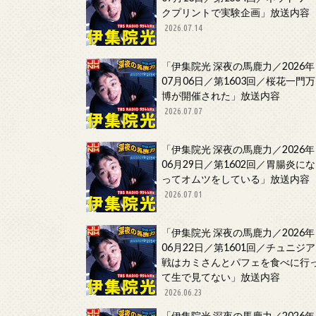
クプリントで実験企画」放送内容
2026.07.14
「伊集院光 深夜の馬鹿力／2026年
07月06日／第1603回／桜花一門万
博が開催された」放送内容
2026.07.07
「伊集院光 深夜の馬鹿力／2026年
06月29日／第1602回／胃腸炎にな
ってオムツをしている」放送内容
2026.07.01
「伊集院光 深夜の馬鹿力／2026年
06月22日／第1601回／チュニジア
戦はカミさんとパフェを食べに行
て生で見てない」放送内容
2026.06.23
「伊集院光 深夜の馬鹿力／2026年