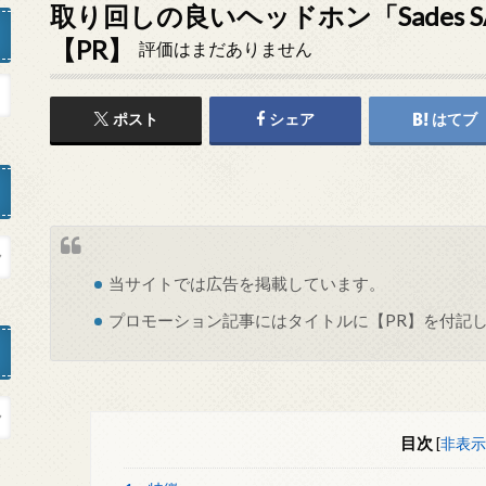
取り回しの良いヘッドホン「Sades SA
【PR】
評価はまだありません
ポスト
シェア
はてブ
当サイトでは
広告
を掲載しています。
プロモーション記事にはタイトルに【PR】を付記
目次
[
非表示