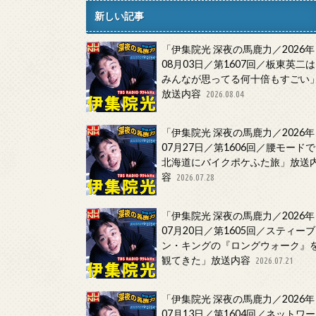
新しい記事
「伊集院光 深夜の馬鹿力／2026年
08月03日／第1607回／板東英二は
みんなが思ってる何十倍もすごい
放送内容
2026.08.04
「伊集院光 深夜の馬鹿力／2026年
07月27日／第1606回／腰モードで
北海道にバイクポケふた旅」放送
容
2026.07.28
「伊集院光 深夜の馬鹿力／2026年
07月20日／第1605回／スティーブ
ン・キングの『ロングウォーク』
観てきた」放送内容
2026.07.21
「伊集院光 深夜の馬鹿力／2026年
07月13日／第1604回／ネットワー