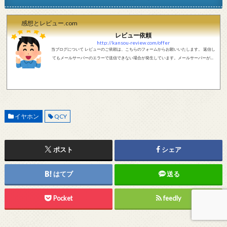
感想とレビュー.com
レビュー依頼
http://kansou-review.com/offer
当ブログについて レビューのご依頼は、こちらのフォームからお願いいたします。 返信し
てもメールサーバーのエラーで送信できない場合が発生しています。メールサーバーが正
しく動作しているかどうか、メールアドレスが正しいかどうか、ご確認をお願いします。
現在確認できている、送信エラーになるメールサーバー以下になります。 @foxmail.com 上
記メールサーバーをお使いで、こちらから返信がない場合、他のメールサーバー、メール
アドレスから連絡をお願いします。 レビュー依頼
イヤホン
QCY
ポスト
シェア
はてブ
送る
Pocket
feedly