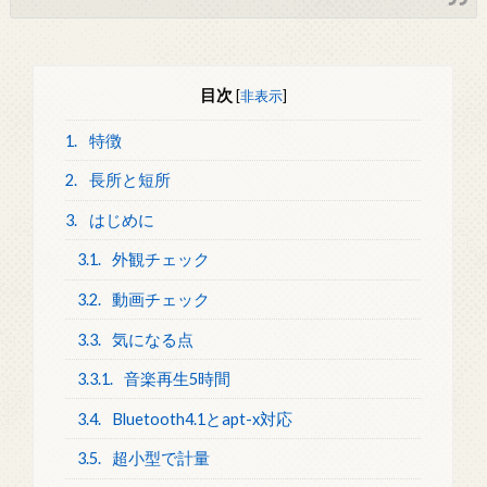
目次
[
非表示
]
1.
特徴
2.
長所と短所
3.
はじめに
3.1.
外観チェック
3.2.
動画チェック
3.3.
気になる点
3.3.1.
音楽再生5時間
3.4.
Bluetooth4.1とapt-x対応
3.5.
超小型で計量