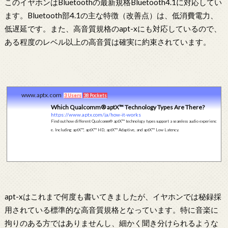
このイヤホンはBluetoothの最新規格Bluetooth4.1に対応してい
ます。Bluetooth部4.1の主な特徴（改善点）は、低消費電力、
低遅延です。また、高音質規格のapt-xにも対応しているので、
ある程度のレベル以上の高音質は確実に約束されています。
www.aptx.com
3 Users
38 Pockets
Which Qualcomm® aptX™ Technology Types Are There?
https://www.aptx.com/ja/how-it-works
Find out how different Qualcomm® aptX™ technology types support a seamless audio experienc
e. Including aptX™, aptX™ HD, aptX™ Adaptive, and aptX™ Low Latency.
apt-xはこれまで何度も書いてきましたが、イヤホンでは秘録採
用されている標準的な高音質規格となっています。特に音楽に
拘りのある方ではありませんし、細かく聞き分けられるような