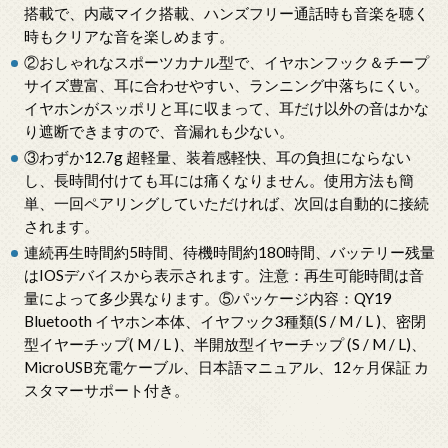
搭載で、内蔵マイク搭載、ハンズフリー通話時も音楽を聴く
時もクリアな音を楽しめます。
②おしゃれなスポーツカナル型で、イヤホンフック＆チープ
サイズ豊富、耳に合わせやすい、ランニング中落ちにくい。
イヤホンがスッポリと耳に収まって、耳だけ以外の音はかな
り遮断できますので、音漏れも少ない。
③わずか12.7g 超軽量、装着感軽快、耳の負担にならない
し、長時間付けても耳には痛くなりません。使用方法も簡
単、一回ペアリングしていただければ、次回は自動的に接続
されます。
連続再生時間約5時間、待機時間約180時間、バッテリー残量
はIOSデバイスから表示されます。注意：再生可能時間は音
量によって多少異なります。⑤パッケージ内容：QY19
Bluetooth イヤホン本体、イヤフック3種類(S / M / L )、密閉
型イヤーチップ( M / L )、半開放型イヤーチップ (S / M / L)、
MicroUSB充電ケーブル、日本語マニュアル、12ヶ月保証 カ
スタマーサポート付き。