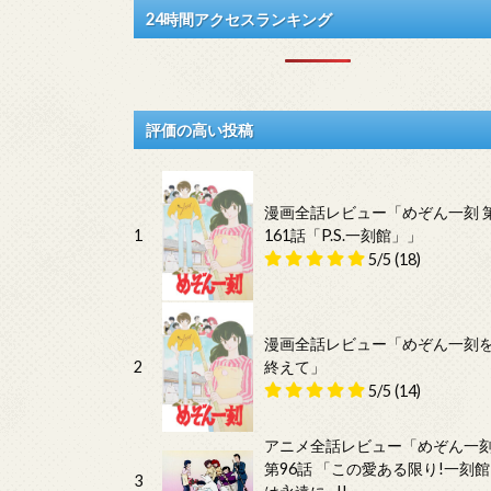
24時間アクセスランキング
評価の高い投稿
漫画全話レビュー「めぞん一刻 
1
161話「P.S.一刻館」」
5/5
(18)
漫画全話レビュー「めぞん一刻
2
終えて」
5/5
(14)
アニメ全話レビュー「めぞん一
第96話 「この愛ある限り!一刻館
3