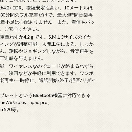
ooth4.2+EDR、接続安定性高い、10メートルほ
回30分間のフル充電だけで、最大6時間音楽再
電量不足は心配ありません。また、着信やバッ
、ご安心ください。
重量わずか4.2ｇです。S,M,L 3サイズのイヤ
ィングが調整可能、人間工学による、しっか
ん。運転やジョギングしながら、音楽再生を
圧迫感を与えません。
能、ワイヤレスなのでコードが絡まるわずら
ー、映画などが手軽に利用できます。ワンボ
再生/一時停止、通話開始/終了/拒否/リダイ
ブレットというBluetooth機器に対応できる
7/6/5 plus、ipad pro、
mia 520等。