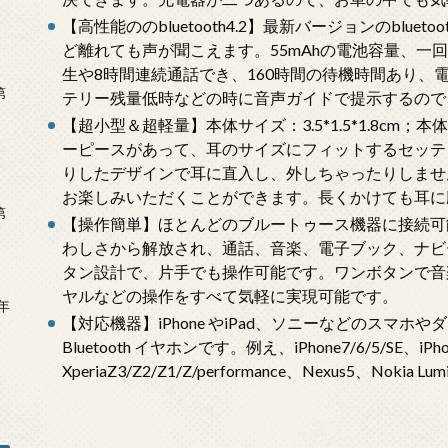
【高性能ののbluetooth4.2】最新バージョンのbluet
ど離れても声が聞こえます。55mAhの電池容量、一
生や8時間連続通話でき、160時間の待機時間あり、
第
テリー残量低時などの時に音声ガイドで提示するので
【超小型＆超軽量】本体サイズ：3.5*1.5*1.8cm；本体
ーピースがあって、耳のサイズにフィットするセッテ
りしたデザインで耳に直入し、外しちゃったりしませ
お楽しみいただくことができます。長くかけても耳に
第
【操作簡単】ほとんどのブルートゥース機器に接続可
わしさから解放され、通話、音楽、電子ブック、ナビ
タン設計で、片手でも操作可能です。ワンボタンで音楽
ヤルなどの操作をすべて気軽に実現可能です。
年
【対応機器】iPhone やiPad、ソニーなどのスマホやダ
2
Bluetooth イヤホンです。例え、iPhone7/6/5/SE、iPhone
XperiaZ3/Z2/Z1/Z/performance、Nexus5、Nokia Lu