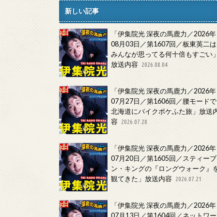
新しい記事
「伊集院光 深夜の馬鹿力／2026年
08月03日／第1607回／板東英二は
みんなが思ってる何十倍もすごい
放送内容
2026.08.04
「伊集院光 深夜の馬鹿力／2026年
07月27日／第1606回／腰モードで
北海道にバイクポケふた旅」放送
容
2026.07.28
「伊集院光 深夜の馬鹿力／2026年
07月20日／第1605回／スティーブ
ン・キングの『ロングウォーク』
観てきた」放送内容
2026.07.21
「伊集院光 深夜の馬鹿力／2026年
07月13日／第1604回／ネットワー