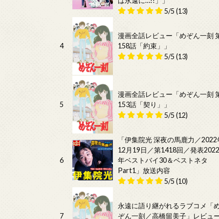
は永遠に…!!」」
5/5
(13)
漫画全話レビュー「めぞん一刻 
4
158話「約束」」
5/5
(13)
漫画全話レビュー「めぞん一刻 
5
153話「契り」」
5/5
(12)
「伊集院光 深夜の馬鹿力／2022
12月19日／第1418回／発表202
6
年ベストバイ30＆ベストネタ
Part1」放送内容
5/5
(10)
永遠に語り継がれるラブコメ「
7
ぞん一刻／高橋留美子」レビュ