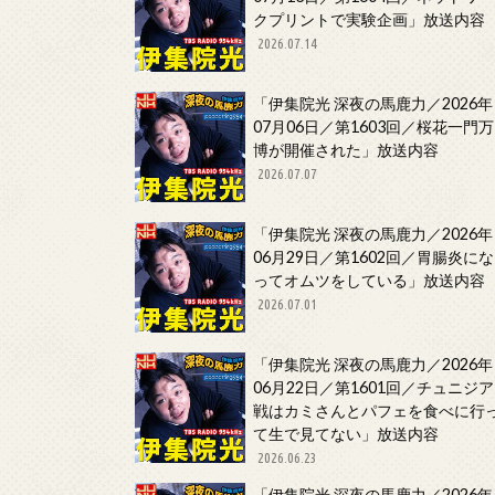
クプリントで実験企画」放送内容
2026.07.14
「伊集院光 深夜の馬鹿力／2026年
07月06日／第1603回／桜花一門万
博が開催された」放送内容
2026.07.07
「伊集院光 深夜の馬鹿力／2026年
06月29日／第1602回／胃腸炎にな
ってオムツをしている」放送内容
2026.07.01
「伊集院光 深夜の馬鹿力／2026年
06月22日／第1601回／チュニジア
戦はカミさんとパフェを食べに行
て生で見てない」放送内容
2026.06.23
「伊集院光 深夜の馬鹿力／2026年