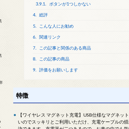
3.9.1.
ボタンが1つしかない
4.
総評
第
5.
こんな人にお勧め
6.
関連リンク
7.
この記事と関係のある商品
第
8.
この記事の商品
9.
評価をお願いします
年
2
特徴
【ワイヤレス マグネット充電】USB仕様なマグネッ
め
いのでスッキリとご利用いただけ、充電ケーブルの煩
ー
決できます。充電器が二つあるので、お車の中でも気