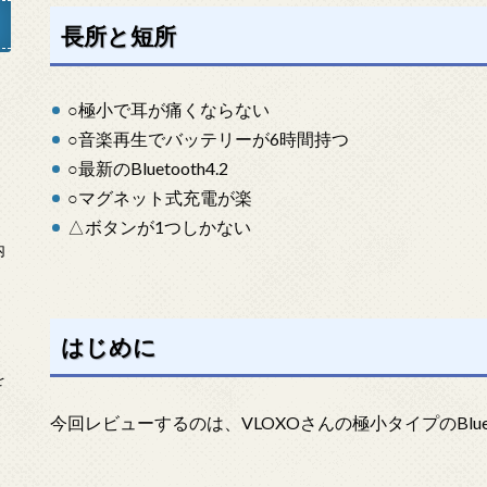
長所と短所
○極小で耳が痛くならない
」
○音楽再生でバッテリーが6時間持つ
○最新のBluetooth4.2
○マグネット式充電が楽
△ボタンが1つしかない
内
はじめに
を
今回レビューするのは、VLOXOさんの極小タイプのBlue