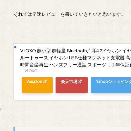
それでは早速レビューを書いていきたいと思います。
VLOXO 超小型 超軽量 Bluetooth片耳4.2イヤホン 
ルートゥース イヤホン USB仕様マグネット充電器 高
時間音楽再生 ハンズフリー通話 スポーツ〔１年保証付
VLOXO
Amazon
楽天市場
Yahooショッピン
っ