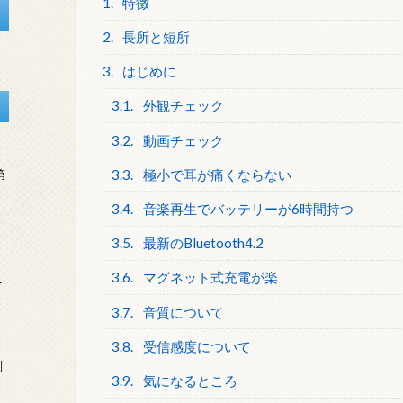
1.
特徴
2.
長所と短所
3.
はじめに
3.1.
外観チェック
3.2.
動画チェック
3.3.
極小で耳が痛くならない
第
3.4.
音楽再生でバッテリーが6時間持つ
3.5.
最新のBluetooth4.2
3.6.
マグネット式充電が楽
を
3.7.
音質について
3.8.
受信感度について
刻
3.9.
気になるところ