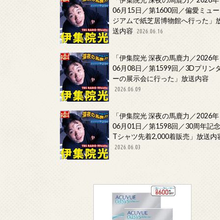
06月15日／第1600回／偏愛ミュー
ジアムで紙芝居博物館へ行った」
送内容
2026.06.16
「伊集院光 深夜の馬鹿力／2026年
06月08日／第1599回／3Dプリン
ーの展示会に行った」放送内容
2026.06.09
「伊集院光 深夜の馬鹿力／2026年
06月01日／第1598回／30周年記
Tシャツ先着2,000着販売」放送内
2026.06.03