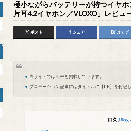
極小ながらバッテリーが持つイヤホン「超
片耳4.2イヤホン／VLOXO」レビュ
ポスト
シェア
はてブ
当サイトでは
広告
を掲載しています。
プロモーション記事にはタイトルに【PR】を付記
目次
[
非表示