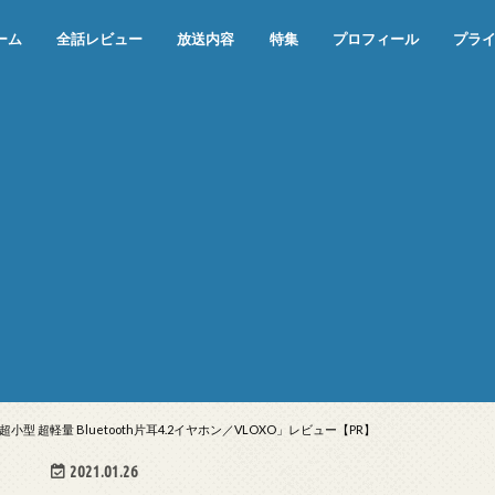
ーム
全話レビュー
放送内容
特集
プロフィール
プラ
めぞん一刻（漫画）
めぞん一刻（アニメ）
機動戦士ガンダム
ジョジョの奇妙な冒険 ダイヤモンド
寄生獣 セイの格率
この世の果てで恋を唄う少女YU-NO
この世の果てで恋を唄う少女YU-
江戸川乱歩の美女シリーズ＜中断＞
24 JAPAN＜中断＞
アメリカ横断ウルトラクイズ＜中断
稲垣早希のブログ旅＜中断＞
出川哲朗の充電させてもらえません
伊集院光 深夜の馬鹿力
ナインティナインのオールナイトニ
岡村隆史のオールナイトニッポン
ガンダム
めぞん一刻
バック・トゥ・ザ・フューチャー
は砕けない＜中断＞
NO（解説・考察）
＞
か？＜中断＞
ッポン
 超軽量 Bluetooth片耳4.2イヤホン／VLOXO」レビュー【PR】
2021.01.26