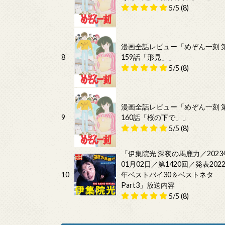
5/5
(8)
漫画全話レビュー「めぞん一刻 
8
159話「形見」」
5/5
(8)
漫画全話レビュー「めぞん一刻 
9
160話「桜の下で」」
5/5
(8)
「伊集院光 深夜の馬鹿力／2023
01月02日／第1420回／発表202
10
年ベストバイ30＆ベストネタ
Part3」放送内容
5/5
(8)