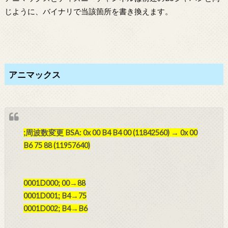
じように、バイナリで当該箇所を書き換えます。
アニマックス
;周波数変更 BSA: 0x 00 B4 B4 00 (11842560) → 0x 00
B6 75 88 (11957640)
0001D000; 00→88
0001D001; B4→75
0001D002; B4→B6