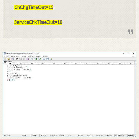
ChChgTimeOut=15
ServiceChkTimeOut=10