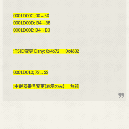
0001D00C; 00→50
0001D00D; B4→88
0001D00E; B4→B3
;TSID変更 Dsny: 0x4672 → 0x4632
0001D010; 72→32
;中継器番号変更(表示のみ) → 無視