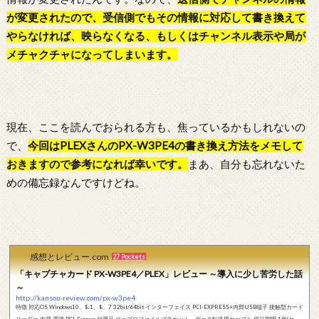
が変更されたので、受信側でもその情報に対応して書き換えて
やらなければ、映らなくなる、もしくはチャンネル表示や局が
メチャクチャになってしまいます。
現在、ここを読んでおられる方も、焦っているかもしれないの
で、
今回はPLEXさんの
PX-W3PE4
の書き換え方法をメモして
おきますので参考になれば幸いです。
まあ、自分も忘れないた
めの備忘録なんですけどね。
感想とレビュー.com
27 Pockets
「キャプチャカード PX-W3PE4／PLEX」レビュー ～導入に少し苦労した話
～
http://kansou-review.com/px-w3pe4
特徴 対応OS Windows10、8.1、8、7 32bit/64bit インターフェイス PCI-EXPRESS+内部USB端子 接触型カード
リーダー 内蔵 電源 PCI-Express 付属品 ロープロファイルブラケット、データ転送用ケーブル 保証期間 1年(セン