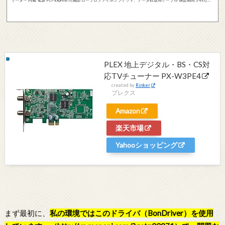
ドバック) 同時録画・視聴に対応しているためPX-W3PE4は地上デジタル放送x2ch、BS/CS放送x2chの計4chを同
時録画可能。※Windows Media Centerには対応しておりません。フルハイビジョン画質(HD画質)を録るために設
計された高感度シリコンチューナを搭載。地上波デジタル放送、BS/CS衛星放送のデータを少しも...
PLEX 地上デジタル・BS・CS対
応TVチューナー PX-W3PE4
created by
Rinker
プレクス
Amazon
楽天市場
Yahooショッピング
まず最初に、
私の環境ではこのドライバ（BonDriver）を使用