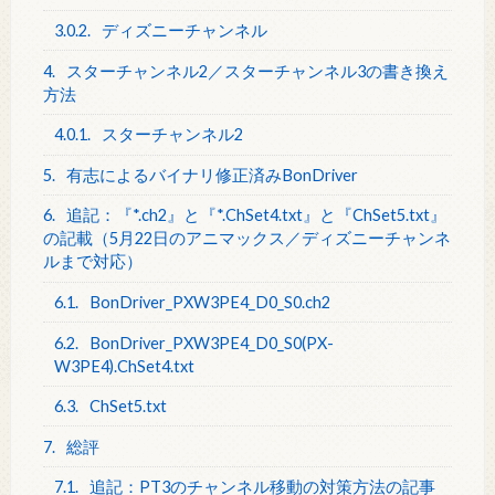
3.0.2.
ディズニーチャンネル
4.
スターチャンネル2／スターチャンネル3の書き換え
方法
4.0.1.
スターチャンネル2
5.
有志によるバイナリ修正済みBonDriver
6.
追記：『*.ch2』と『*.ChSet4.txt』と『ChSet5.txt』
の記載（5月22日のアニマックス／ディズニーチャンネ
ルまで対応）
6.1.
BonDriver_PXW3PE4_D0_S0.ch2
6.2.
BonDriver_PXW3PE4_D0_S0(PX-
W3PE4).ChSet4.txt
6.3.
ChSet5.txt
7.
総評
7.1.
追記：PT3のチャンネル移動の対策方法の記事