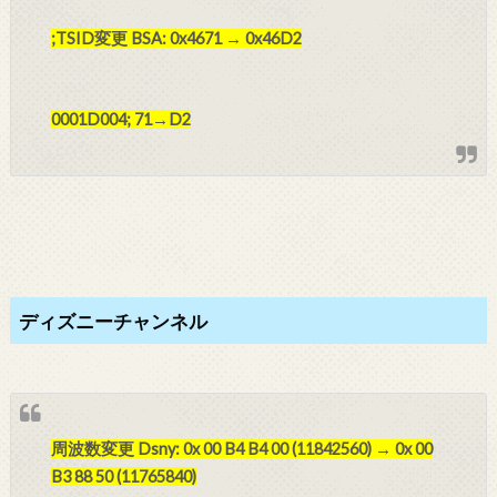
;TSID変更 BSA: 0x4671 → 0x46D2
0001D004; 71→D2
ディズニーチャンネル
周波数変更 Dsny: 0x 00 B4 B4 00 (11842560) → 0x 00
B3 88 50 (11765840)