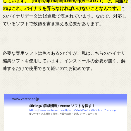
しています。（
http://up.mapopi.com/?get=00371）で、問題な
のはこれ、バイナリを弄らなければいけないことなんです。
こ
のバイナリデータは16進数で表されています。なので、対応し
ているソフトで数値を書き換える必要があります。
必要な専用ソフトは色々あるのですが、私はこちらのバイナリ
編集ソフトを使用しています。インストールの必要が無く、解
凍するだけで使用できて軽いのでお勧めです。
www.vector.co.jp
Stirlingの詳細情報 : Vector ソフトを探す！
https://www.vector.co.jp/soft/win95/util/se079072.html?ref=top
使いやすさと高機能を両立した最強の新・定番バイナリエディタ