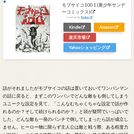
モブサイコ100 1 (裏少年サンデ
ーコミックス)
created by
Rinker
Kindle
Amazon
楽天市場
Yahooショッピング
話がそれましたがモブサイコの話は置いておいてワンパンマン
の話に戻ると、まずこのワンパンでどんな敵をも倒してしまう
ユニークな設定を見て、「こんなむちゃくちゃな設定で話が作
れるのか？そして続けられるのか？」と頭が疑問でいっぱいで
した。どんな敵も一発のパンチで倒してしまったら話が成立し
ません。ヒーロー物に限らず主人公は敵と戦う際、ある程度力