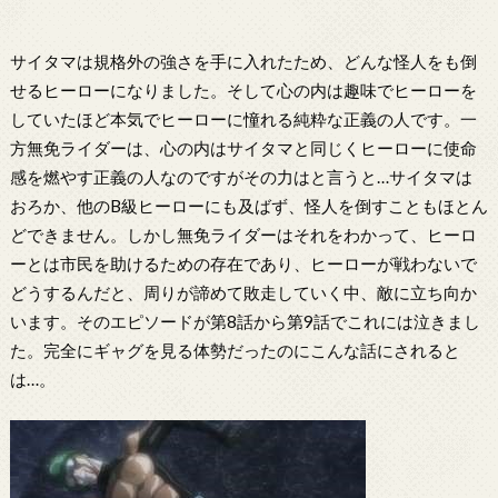
サイタマは規格外の強さを手に入れたため、どんな怪人をも倒
せるヒーローになりました。そして心の内は趣味でヒーローを
していたほど本気でヒーローに憧れる純粋な正義の人です。一
方無免ライダーは、心の内はサイタマと同じくヒーローに使命
感を燃やす正義の人なのですがその力はと言うと…サイタマは
おろか、他のB級ヒーローにも及ばず、怪人を倒すこともほとん
どできません。しかし無免ライダーはそれをわかって、ヒーロ
ーとは市民を助けるための存在であり、ヒーローが戦わないで
どうするんだと、周りが諦めて敗走していく中、敵に立ち向か
います。そのエピソードが第8話から第9話でこれには泣きまし
た。完全にギャグを見る体勢だったのにこんな話にされると
は…。