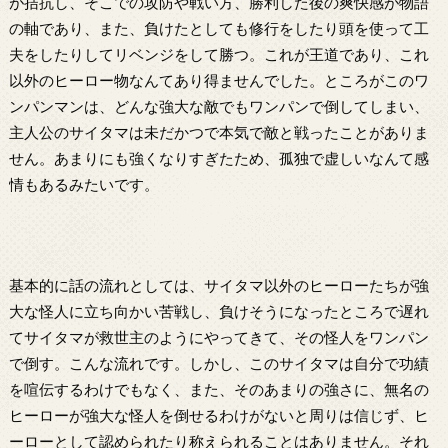
が拮抗し、そこでの攻防や戦い方、勝利した後の爽快感が物語
の軸であり、また、負けたとしても修行をしたり頭を使って工
夫をしたりしてリベンジをして勝つ。これが王道であり、これ
以外のヒーロー物なんてあり得ませんでした。ところがこのワ
ンパンマンは、どんな強大な敵でもワンパンで倒してしまい、
主人公のサイタマは未だかつで本気で敵と戦ったことがありま
せん。あまりにも強くなりすぎたため、孤独で虚しいなんて感
情もあるみたいです。
基本的に話の流れとしては、サイタマ以外のヒーローたちが強
大な怪人に立ち向かい苦戦し、負けそうになったところで遅れ
てサイタマが救世主のようにやってきて、その怪人をワンパン
で倒す。こんな流れです。しかし、このサイタマは自分で功績
を喧伝するわけでもなく、また、そのあまりの強さに、無名の
ヒーローが強大な怪人を倒せるわけがないと周りは信じず、ヒ
ーローとして認められたり称えられることはありません。それ