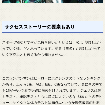
サクセスストーリーの要素もあり
スポーツ物などで何が気持ち良いかといえば、私は『駆け上が
っていく様』だと思っています。弱者（無名）が駆け上がって
いく下克上とも言えるかも知れません。
このワンパンマンはヒーローにボクシングのようなランキング
があり、上からS級、A級、B級、C級なっていて、更にその中で
も1位から○位まで明確に順位付けされています。ジェノスは体
力テスト、筆記テストともに満点に近くいきなりS級からのデビ
ュー。サイタマは体力テストは満点…というか歴代最高の計測