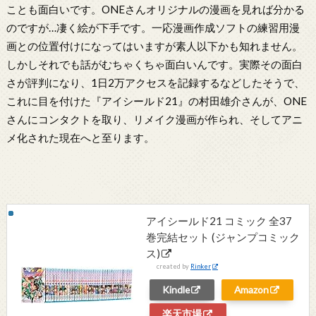
ことも面白いです。ONEさんオリジナルの漫画を見れば分かる
のですが…凄く絵が下手です。一応漫画作成ソフトの練習用漫
画との位置付けになってはいますが素人以下かも知れません。
しかしそれでも話がむちゃくちゃ面白いんです。実際その面白
さが評判になり、1日2万アクセスを記録するなどしたそうで、
これに目を付けた『アイシールド21』の村田雄介さんが、ONE
さんにコンタクトを取り、リメイク漫画が作られ、そしてアニ
メ化された現在へと至ります。
アイシールド21 コミック 全37
巻完結セット (ジャンプコミック
ス)
created by
Rinker
Kindle
Amazon
楽天市場