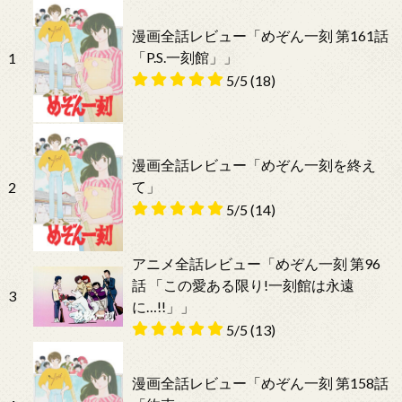
漫画全話レビュー「めぞん一刻 第161話
「P.S.一刻館」」
1
5/5
(18)
漫画全話レビュー「めぞん一刻を終え
て」
2
5/5
(14)
アニメ全話レビュー「めぞん一刻 第96
話 「この愛ある限り!一刻館は永遠
3
に…!!」」
5/5
(13)
漫画全話レビュー「めぞん一刻 第158話