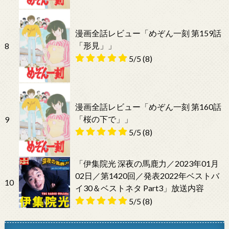
漫画全話レビュー「めぞん一刻 第159話
「形見」」
8
5/5
(8)
漫画全話レビュー「めぞん一刻 第160話
「桜の下で」」
9
5/5
(8)
「伊集院光 深夜の馬鹿力／2023年01月
02日／第1420回／発表2022年ベストバ
10
イ30＆ベストネタ Part3」放送内容
5/5
(8)