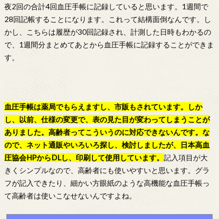
夜2回の合計4回血圧手帳に記録していると思います。1週間で
28回記帳することになります。これって結構面倒なんです。し
かし、こちらは履歴が30回記録され、計測した日時もわかるの
で、1週間分まとめてあとから血圧手帳に記録することができま
す。
血圧手帳は薬局でもらえますし、市販もされています。しか
し、以前、仕様の変更で、表の見た目が変わってしまうことが
ありました。高齢者ってこういうのに対応できないんです。な
ので、ネット通販やいろいろ探し、検討しましたが、日本高血
圧協会HPからDLし、印刷して使用しています。
記入項目が大
きくシンプルなので、高齢者にも使いやすいと思います。グラ
フが記入できたり、細かい方眼紙のような高機能な血圧手帳っ
て高齢者は使いこなせないんですよね。