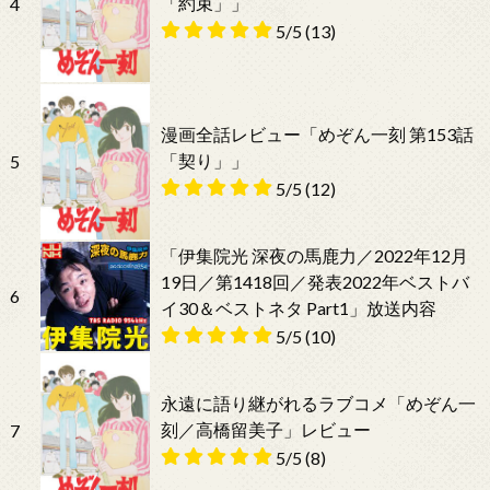
「約束」」
4
5/5
(13)
漫画全話レビュー「めぞん一刻 第153話
「契り」」
5
5/5
(12)
「伊集院光 深夜の馬鹿力／2022年12月
19日／第1418回／発表2022年ベストバ
6
イ30＆ベストネタ Part1」放送内容
5/5
(10)
永遠に語り継がれるラブコメ「めぞん一
刻／高橋留美子」レビュー
7
5/5
(8)