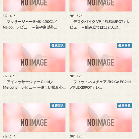
2021.6.15
2021.7.26
「マッサージャー EMK-150C1／
「デスクバイク V9／FLEXISPOT」レ
Naipo」レビュー ～首や肩以外…
ビュー ～組み立てはほとんど…
健康器具
健康器具
2021.4.2
2021.8.26
「アイマッサージャー G114／
「フィットネスチェア Sit2 Go FC211
Melophy」レビュー ～優しい揉み心…
／FLEXISPOT」レ…
健康器具
健康器具
2021.5.11
2021.3.20