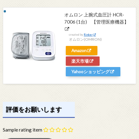
オムロン 上腕式血圧計 HCR-
7006 (1台) 【管理医療機器】
created by
Rinker
オムロン(OMRON)
Amazon
楽天市場
Yahooショッピング
評価をお願いします
Sample rating item