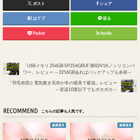
ポスト
シェア
はてブ
送る
Pocket
feedly
「USBメモリ 256GB SP256GBUF3B02V1K／シリコンパ
ワー」レビュー ～2256GBあればバックアップも余裕～
「羽毛布団と電気敷き毛布が冬の寝具で最強」レビュー
～室温10度以下でもポカポカ～
RECOMMEND
こちらの記事も人気です。
健康器具
健康器具