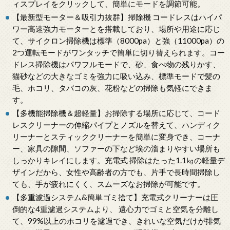
ィスプレイをクリックして、簡単にモードを調節可能。
【最新型モーター＆吸引力抜群】掃除機 コードレスはハイパ
ワー高速強力モーターとを搭載しており、場所や用途に応じ
て、サイクロン掃除機は標準（8000pa）と強（11000pa）の
2つ運転モードがワンタッチで簡単に切り替えられます。コー
ドレス掃除機はパワフルモードで、砂、食べ物の残りかす、
猫砂などの大きなゴミを強力に吸い込み、標準モードで髪の
毛、ホコリ、タバコの灰、花粉などの掃除も気軽にできま
す。
【多機能掃除機＆超軽量】お掃除する場所に応じて、コード
レスクリーナーの伸縮パイプとノズルを替えて、ハンディク
リーナーとスティッククリーナーを簡単に変身でき、コーナ
ー、家具の隙間、ソファーの下など埃の溜まりやすい場所も
しっかりキレイにします。充電式 掃除はたった1.1㎏の軽量デ
ザインだから、女性や高齢者の方でも、片手で長時間掃除し
ても、手が疲れにくく、スムーズなお掃除が可能です。
【多重濾過システム&簡単ゴミ捨て】充電式クリーナーは圧
倒的な4重濾過システムより、 遠心力でゴミと空気を分離し
て、99%以上のホコリを濾過でき、きれいな空気だけが排気