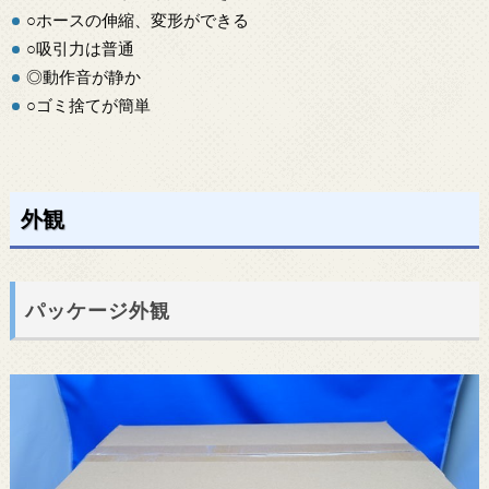
○ホースの伸縮、変形ができる
○吸引力は普通
◎動作音が静か
○ゴミ捨てが簡単
外観
パッケージ外観