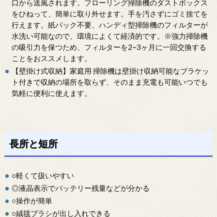
口から送風されます。フローリング掃除機のダストボックス
をひねって、簡単に取り外せます。手を汚さずにゴミ捨てを
行えます。紙パック不要、ハンディ型掃除機のフィルターが
水洗い可能なので、環境によくて経済的です。※強力掃除機
の吸引力を保つため、フィルターを2~3ヶ月に一回交換する
ことをおススメします。
【壁掛け式収納】家庭用 掃除機は壁掛け収納可能なブラケッ
ト付きで収納の場所を取らず、そのまま充電も可能いつでも
気軽に便利に使えます。
長所と短所
○軽くて扱いやすい
◎液晶表示でバッテリー残量などが分かる
○操作が簡単
○絨毯ブラシが出し入れできる