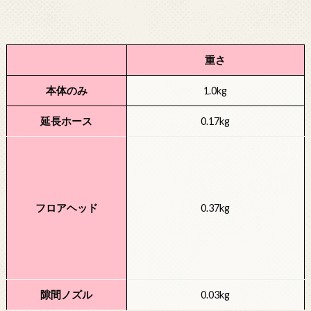
重さ
本体のみ
1.0kg
延長ホース
0.17kg
フロアヘッド
0.37kg
隙間ノズル
0.03kg