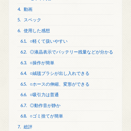
4.
動画
5.
スペック
6.
使用した感想
6.1.
○軽くて扱いやすい
6.2.
◎液晶表示でバッテリー残量などが分かる
6.3.
○操作が簡単
6.4.
○絨毯ブラシが出し入れできる
6.5.
○ホースの伸縮、変形ができる
6.6.
○吸引力は普通
6.7.
◎動作音が静か
6.8.
○ゴミ捨てが簡単
7.
総評