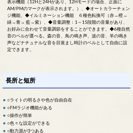
表示機能（12Hと24Hがあり、12Hモードの場合、正面に
AM/PMのマークが表示されます。）、◆オートカラーチェン
ジ機能、◆イルミネーション機能 ６種色転換可（赤→橙→
緑→青→ 藍→紫）、◆音量調整：1～15段階の音量があり、
お好みに合わせて音量調節をすることができます。◆6種自然
音のベルが選べる。森の音、鳥の鳴き声、波の音、羊の鳴き
声などナチュナルな音を目覚まし時計のベルとして自由に設
定できます。
長所と短所
○ライトの明るさや色が自由自在
○FMラジオ機能がある
○操作が簡単
○色々な設定ができる
○動力源が3つある