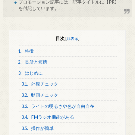
プロモーション記事には、記事タイトルに【PR】
を付記しています。
目次
[
非表示
]
1.
特徴
2.
長所と短所
3.
はじめに
3.1.
外観チェック
3.2.
動画チェック
3.3.
ライトの明るさや色が自由自在
3.4.
FMラジオ機能がある
3.5.
操作が簡単