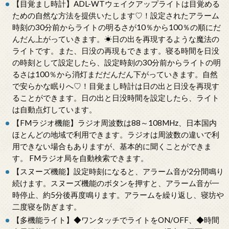
【目覚まし時計】ADL-WTウェイクアップライトは目覚める
ための自然な方法を提供いたします♡！設定されたアラーム
時刻の30分前からライトの明るさが10％から100％の順にだ
んだん上がっていきます。☀日の出を再現するような魔法の
ライトです。また、日没の再現もできます。寝る時間を日没
の時刻として設定したら、設定時刻の30分前からライトの明
るさは100％から消灯まだだんだん下がっていきます。自然
で安らかな眠りへ♡！目覚まし時計は日の出と日没を再現す
ることができます。日の出と日没時間を設定したら、ライト
は自動点灯しています。
【FMラジオ機能】ラジオ周波数は88～108MHz、日本国内
ほとんどの地域で利用できます。ラジオは周波数の違いで利
用できない場合もありますが、基本的に聞くことができま
す。 FMラジオ局を自動検索できます。
【スヌーズ機能】設定時刻になると、アラーム音が2分間鳴り
続けます。スヌーズ機能のボタンを押すと、アラーム音が一
時停止、約5分後再度鳴ります。アラームを繰り返し、寝坊や
二度寝を防ぎます。
【多機能ライト】◆ワンタッチでライトをON/OFF、◆時間