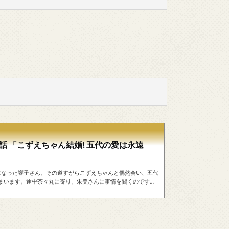
話 「こずえちゃん結婚! 五代の愛は永遠
る気になった響子さん。その道すがらこずえちゃんと偶然会い、五代
まいます。途中茶々丸に寄り、朱美さんに事情を聞くのです
らんでしまい、連絡を貰って駆けつけた五代君と喧嘩をして、
情を説明する五代君。信用できない響子さん。そして遂に五代君
ん...