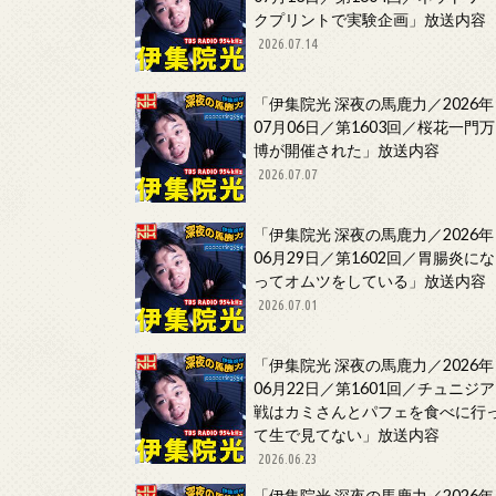
クプリントで実験企画」放送内容
2026.07.14
「伊集院光 深夜の馬鹿力／2026年
07月06日／第1603回／桜花一門万
博が開催された」放送内容
2026.07.07
「伊集院光 深夜の馬鹿力／2026年
06月29日／第1602回／胃腸炎にな
ってオムツをしている」放送内容
2026.07.01
「伊集院光 深夜の馬鹿力／2026年
06月22日／第1601回／チュニジア
戦はカミさんとパフェを食べに行
て生で見てない」放送内容
2026.06.23
「伊集院光 深夜の馬鹿力／2026年