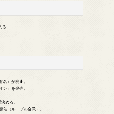
入る
が有名）が廃止。
ビオン」を発売。
置決める。
7)開催（ルーブル合意）。