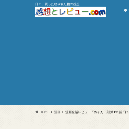
日々、買った物や観た物の感想
ホ
HOME
漫画
漫画全話レビュー「めぞん一刻 第151話「