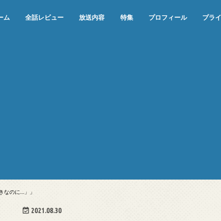
ーム
全話レビュー
放送内容
特集
プロフィール
プラ
めぞん一刻（漫画）
めぞん一刻（アニメ）
機動戦士ガンダム
ジョジョの奇妙な冒険 ダイヤモンド
寄生獣 セイの格率
この世の果てで恋を唄う少女YU-NO
この世の果てで恋を唄う少女YU-
江戸川乱歩の美女シリーズ＜中断＞
24 JAPAN＜中断＞
アメリカ横断ウルトラクイズ＜中断
稲垣早希のブログ旅＜中断＞
出川哲朗の充電させてもらえません
伊集院光 深夜の馬鹿力
ナインティナインのオールナイトニ
岡村隆史のオールナイトニッポン
ガンダム
めぞん一刻
バック・トゥ・ザ・フューチャー
は砕けない＜中断＞
NO（解説・考察）
＞
か？＜中断＞
ッポン
好きなのに…」」
2021.08.30