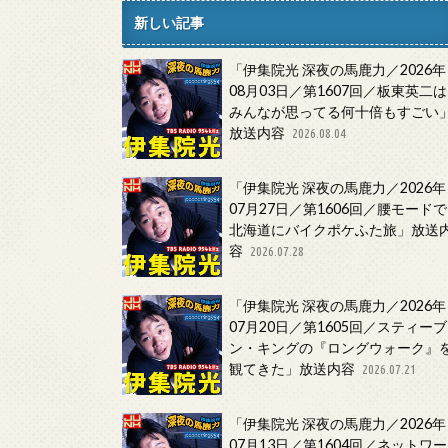
新しい記事
「伊集院光 深夜の馬鹿力／2026年
08月03日／第1607回／板東英二は
みんなが思ってる何十倍もすごい
放送内容
2026.08.04
「伊集院光 深夜の馬鹿力／2026年
07月27日／第1606回／腰モードで
北海道にバイクポケふた旅」放送
容
2026.07.28
「伊集院光 深夜の馬鹿力／2026年
07月20日／第1605回／スティーブ
ン・キングの『ロングウォーク』
観てきた」放送内容
2026.07.21
「伊集院光 深夜の馬鹿力／2026年
07月13日／第1604回／ネットワー