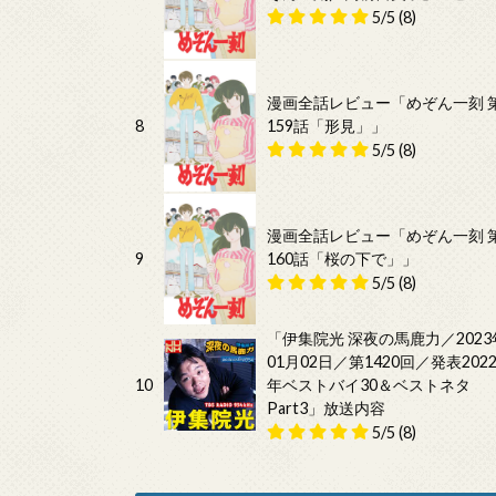
5/5
(8)
漫画全話レビュー「めぞん一刻 
8
159話「形見」」
5/5
(8)
漫画全話レビュー「めぞん一刻 
9
160話「桜の下で」」
5/5
(8)
「伊集院光 深夜の馬鹿力／2023
01月02日／第1420回／発表202
10
年ベストバイ30＆ベストネタ
Part3」放送内容
5/5
(8)