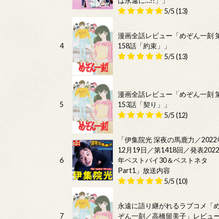
は永遠に…!!」」
5/5
(13)
漫画全話レビュー「めぞん一刻 
4
158話「約束」」
5/5
(13)
漫画全話レビュー「めぞん一刻 
5
153話「契り」」
5/5
(12)
「伊集院光 深夜の馬鹿力／2022
12月19日／第1418回／発表202
6
年ベストバイ30＆ベストネタ
Part1」放送内容
5/5
(10)
永遠に語り継がれるラブコメ「
7
ぞん一刻／高橋留美子」レビュ