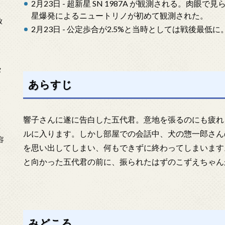
2月23日 - 超新星 SN 1987A が観測される。肉
星爆発によるニュートリノが初めて観測された。
放
2月23日 - 公定歩合が2.5%と当時としては戦後最低に
タ
あらすじ
響子さんに遂に告白した五代君。意地を張るのにも疲れ
念
ルに入ります。しかし部屋での会話中、犬の惣一郎さん
容
を思い出してしまい、何もできずに終わってしまいます
と向かった五代君の前に、振られたはずのこずえちゃん
みどころ