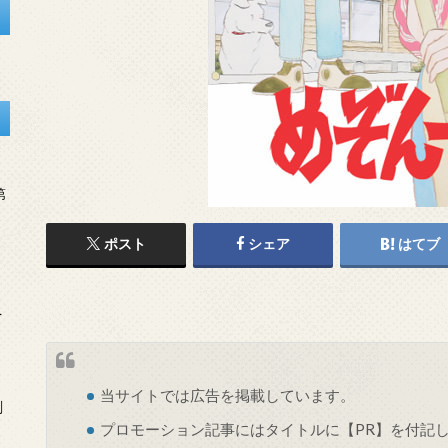
第
ポスト
シェア
はてブ
を
当サイトでは
広告
を掲載しています。
刻
プロモーション記事にはタイトルに【PR】を付記