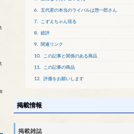
6.
五代君の本当のライバルは惣一郎さん
7.
こずえちゃん現る
第
8.
総評
9.
関連リンク
10.
この記事と関係のある商品
第
11.
この記事の商品
12.
評価をお願いします
年
2
掲載情報
掲載雑誌