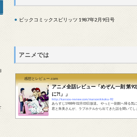
ビックコミックスピリッツ 1987年2月9日号
」
アニメでは
内
感想とレビュー.com
アニメ全話レビュー「めぞん一刻 第92
に?!」」
http://kansou-review.com/maisonikkoku-92
あらすじ1988年02月03日放送。 やっと一刻館へ帰
を
君と朱美さんが、ラブホテルから出てきた話を聞いてし
が、朱美さんも核心を言わないので、どんどん疑惑が膨
茶々丸を飛び出して行ってしまいます。 追いかけて事
は真正面から響子さんに告白します。 一方その頃こずえちゃ