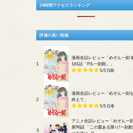
24時間アクセスランキング
評価の高い投稿
漫画全話レビュー「めぞん一刻 
1
161話「P.S.一刻館」」
5/5
(18)
漫画全話レビュー「めぞん一刻
2
終えて」
5/5
(14)
アニメ全話レビュー「めぞん一
第96話 「この愛ある限り!一刻館
3