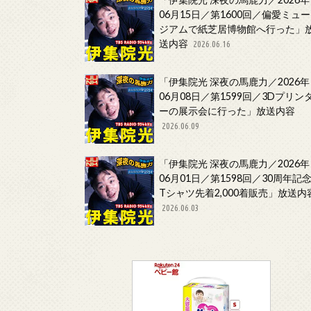
06月15日／第1600回／偏愛ミュー
ジアムで紙芝居博物館へ行った」
送内容
2026.06.16
「伊集院光 深夜の馬鹿力／2026年
06月08日／第1599回／3Dプリン
ーの展示会に行った」放送内容
2026.06.09
「伊集院光 深夜の馬鹿力／2026年
06月01日／第1598回／30周年記
Tシャツ先着2,000着販売」放送内
2026.06.03