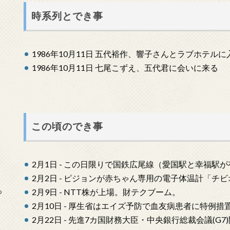
時系列とでき事
1986年10月11日 五代裕作、響子さんとラブホテルに
1986年10月11日 七尾こずえ、五代君に会いに来る
この頃のでき事
2月1日 - この日限りで国鉄広尾線（愛国駅と幸福駅
2月2日 - ピジョンが赤ちゃん専用の電子体温計「チ
っ
2月9日 - NTT株が上場。財テクブーム。
2月10日 - 厚生省はエイズ予防で血友病患者に特例措
2月22日 - 先進7カ国財務大臣・中央銀行総裁会議(G